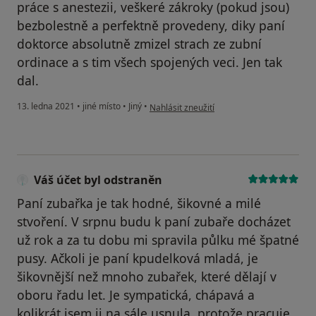
práce s anestezii, veškeré zákroky (pokud jsou)
bezbolestně a perfektně provedeny, diky paní
doktorce absolutně zmizel strach ze zubní
ordinace a s tim všech spojených veci. Jen tak
dal.
podle názoru uživatele GF
13. ledna 2021
•
jiné místo
•
Jiný
•
Nahlásit zneužití
Váš účet byl odstraněn
Paní zubařka je tak hodné, šikovné a milé
stvoření. V srpnu budu k paní zubaře docházet
už rok a za tu dobu mi spravila půlku mé špatné
pusy. Ačkoli je paní kpudelková mladá, je
šikovnější než mnoho zubařek, které dělají v
oboru řadu let. Je sympatická, chápavá a
kolikrát jsem ji na sále usnula, protože pracuje