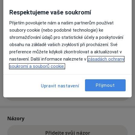
Respektujeme vaše soukromí
Přiblížit mapu
se otevře v nové záložce
Přijetím povolujete nám a našim partnerům používat
soubory cookie (nebo podobné technologie) ke
Dostupnost
Na této adrese online kalendář není aktivní
shromažďování údajů pro statistické účely a poskytování
Co mám v takové situaci udělat?
obsahu na základě vašich zvyklostí při procházení. Své
preference můžete kdykoli zkontrolovat a aktualizovat v
nastavení. Další informace naleznete v
zásadách ochrany
Způsoby platby (soukromé návštěvy)
soukromí a souborů cookie.
Na teto adrese lékař přijímá pacienty na pojišťovnu
Detaily
Přijmout
Upravit nastavení
Více
o adrese
Názory
Přidejte svůj názor