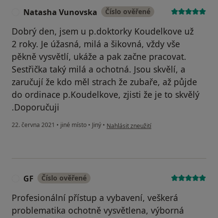
Natasha Vunovska
Číslo ověřené
N
Dobrý den, jsem u p.doktorky Koudelkove už
2 roky. Je úžasná, milá a šikovná, vždy vše
pěkně vysvětlí, ukáže a pak začne pracovat.
Sestřička taký milá a ochotná. Jsou skvělí, a
zaručují že kdo měl strach že zubaře, až půjde
do ordinace p.Koudelkove, zjisti že je to skvělý
.Doporučuji
podle názoru uživatele Natasha Vunovsk
22. června 2021
•
jiné místo
•
Jiný
•
Nahlásit zneužití
GF
Číslo ověřené
G
Profesionální přístup a vybavení, veškerá
problematika ochotně vysvětlena, výborná