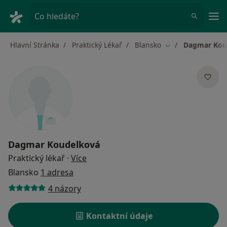
Hla
Co hledáte?
Hlavní Stránka
Praktický Lékař
Blansko
Dagmar Kou
Změna města
Dagmar Koudelková
o specializacích
Praktický lékař
·
Více
Blansko
1 adresa
4 názory
Kontaktní údaje