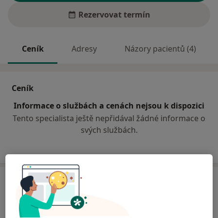
Rezervovat termín
Ceník
Adresy
Názory pacientů (4)
Ceník
Informace o službách a cenách nejsou k dispozici
Tento specialista ještě nepřidával žádné informace o
svých službách.
Adresa
Nemocnice Blansko
Sadová 1596/33,
Blansko
678 31