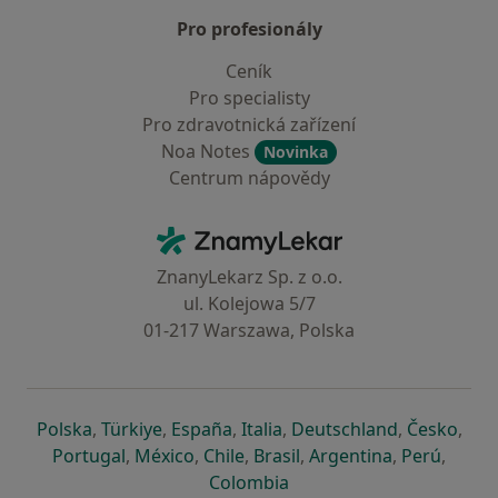
Pro profesionály
Ceník
Pro specialisty
Pro zdravotnická zařízení
Noa Notes
Novinka
Centrum nápovědy
Kontakt
ZnamyLekar - Hlavní stránka
ZnanyLekarz Sp. z o.o.
ul. Kolejowa 5/7
01-217 Warszawa, Polska
se otevře v nové záložce
se otevře v nové záložce
se otevře v nové záložce
se otevře v nové záložce
se otevře v 
se o
Polska
,
Türkiye
,
España
,
Italia
,
Deutschland
,
Česko
,
se otevře v nové záložce
se otevře v nové záložce
se otevře v nové záložce
se otevře v nové záložc
se otevře v 
se ote
Portugal
,
México
,
Chile
,
Brasil
,
Argentina
,
Perú
,
se otevře v nové záložce
Colombia