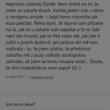
Naprosto úžasnej člověk. Bere ohled na to, že
máte ze zubaře strach. Každej jeden zub s váma
u rentgenu projde - i když tomu rozumíte jak
koza petrželi. Řekla bych, že teprve tam příjdete
na to, jak to u zubaře mát vypadat a že to fakt
není tak hrozný, jak se říká nebo tak, jak jste si
zažili u jiných doktorů. Jen jediná věc mě tam
naštvala - to, že jsem zjistila, že předchozí
zubařka mě z pusy udělala zoologickou
zahradu, až jsem se tomu musela smát... Škoda,
že těch hvězdiček tu není aspoň 50 :)
podle názoru uživatele Váš účet byl odstraněn
3. ledna 2017
•
•
•
Nahlásit zneužití
Jste tento lékař?