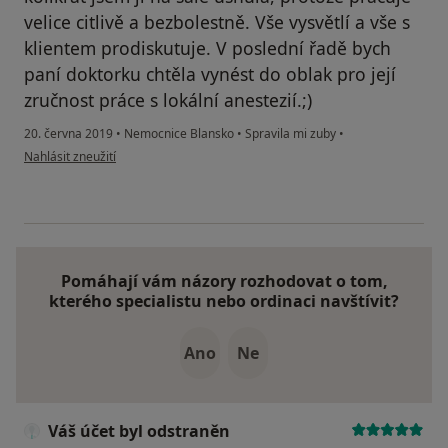
velice citlivě a bezbolestně. Vše vysvětlí a vše s
klientem prodiskutuje. V poslední řadě bych
paní doktorku chtěla vynést do oblak pro její
zručnost práce s lokální anestezií.;)
20. června 2019
•
Nemocnice Blansko
•
Spravila mi zuby
•
podle názoru uživatele Váš účet byl odstraněn
Nahlásit zneužití
Pomáhají vám názory rozhodovat o tom,
kterého specialistu nebo ordinaci navštívit?
Ano
Ne
Váš účet byl odstraněn