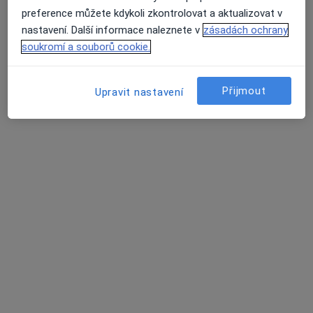
25 názorů
preference můžete kdykoli zkontrolovat a aktualizovat v
nastavení. Další informace naleznete v
zásadách ochrany
U pošty 14, Brno
•
Mapa
soukromí a souborů cookie.
Praktický lékař
Tento specialista nenabízí online rezervaci termínu na této adrese.
Přijmout
Upravit nastavení
Rezervovat termín
MUDr. Milada Škarková
Praktický lékař
21 názorů