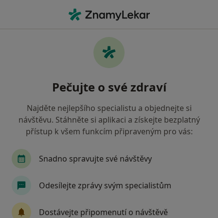
Hla
Praktický Lékař • Moravský Krumlov, jihomoravský
Filtry
Mapa
Praktický lékař Moravský Krumlov
Pečujte o své zdraví
Jak řadíme výsledky vyhledávání?
Najděte nejlepšího specialistu a objednejte si
návštěvu. Stáhněte si aplikaci a získejte bezplatný
Jakou pojišťovnu máte?
přístup k všem funkcím připraveným pro vás:
Všeobecná zdravotní pojišťovna
Zdravotní poj
Snadno spravujte své návštěvy
Odesílejte zprávy svým specialistům
Dostávejte připomenutí o návštěvě