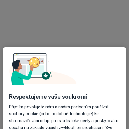
MUDr. Helena Jandíková
Praktický lékař
9 názorů
U Hřiště 6, Brno
•
Mapa
Ordinace
Tento specialista nenabízí online rezervaci termínu na této adrese.
Rezervovat termín
Respektujeme vaše soukromí
Přijetím povolujete nám a našim partnerům používat
soubory cookie (nebo podobné technologie) ke
MUDr. Petr Šrámek
shromažďování údajů pro statistické účely a poskytování
Praktický lékař
obsahu na základě vašich zvyklostí při procházení. Své