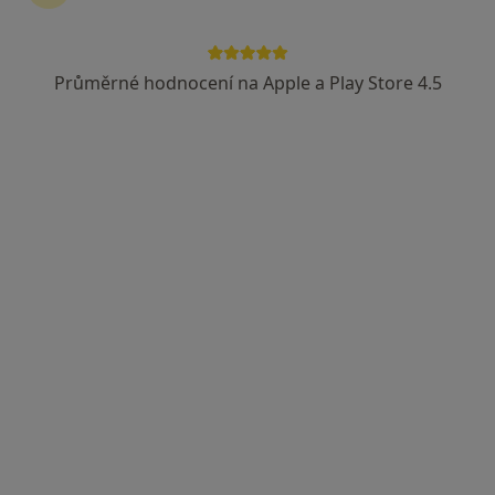
Průměrné hodnocení na Apple a Play Store 4.5
MUDr. Jana Krejčová
Praktický lékař
38 názorů
9. května 9, Zbýšov
•
Mapa
Praktický lékař pro děti a dorost
Tento specialista nenabízí online rezervaci termínu na této adrese.
Rezervovat termín