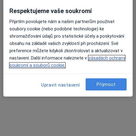
MUDr. Zdeněk Třímal
Praktický lékař
Respektujeme vaše soukromí
34 názorů
Přijetím povolujete nám a našim partnerům používat
Mlýnská 541, Hrušovany nad Jevišovkou
•
Mapa
soubory cookie (nebo podobné technologie) ke
Praktický lékař pro dospělé
shromažďování údajů pro statistické účely a poskytování
Tento specialista nenabízí online rezervaci termínu na této adrese.
obsahu na základě vašich zvyklostí při procházení. Své
preference můžete kdykoli zkontrolovat a aktualizovat v
Rezervovat termín
nastavení. Další informace naleznete v
zásadách ochrany
soukromí a souborů cookie.
Přijmout
Upravit nastavení
MUDr. Ludmila Kellnerová
Praktický lékař