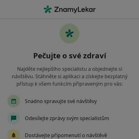
Hla
Praktický Lékař • Hrušovany nad Jevišovkou, jihomoravský
Filtry
Mapa
Praktický lékař Hrušovany nad Jevišovkou
Pečujte o své zdraví
Jak řadíme výsledky vyhledávání?
Najděte nejlepšího specialistu a objednejte si
návštěvu. Stáhněte si aplikaci a získejte bezplatný
Jakou pojišťovnu máte?
přístup k všem funkcím připraveným pro vás:
Oborová zdravotní pojišťovna
Snadno spravujte své návštěvy
Odesílejte zprávy svým specialistům
Dostávejte připomenutí o návštěvě