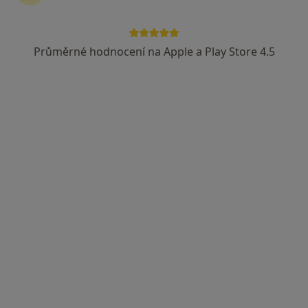
Průměrné hodnocení na Apple a Play Store 4.5
MUDr. Daniel Hudeček
Praktický lékař
16 názorů
Mlýnská 541, Hrušovany nad Jevišovkou
•
Mapa
Praktický lékař
Tento specialista nenabízí online rezervaci termínu na této adrese.
Rezervovat termín