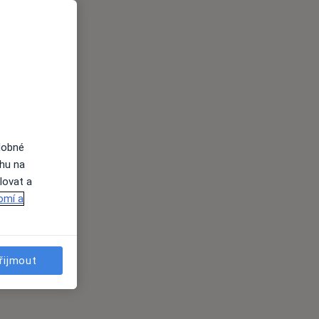
dobné
ahu na
lovat a
omí a
řijmout