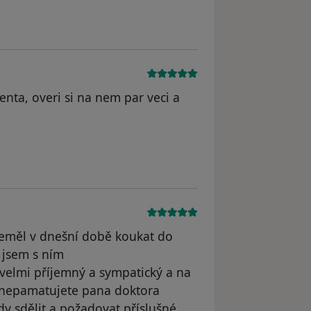
nta, overi si na nem par veci a
 neměl v dnešní době koukat do
 jsem s ním
 velmi příjemný a sympatický a na
 nepamatujete pana doktora
y sdělit a požadovat příslušné