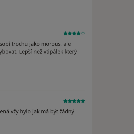
nt ;)
sobí trochu jako morous, ale
ovat. Lepší než vtipálek který
ená.vžy bylo jak má být.žádný