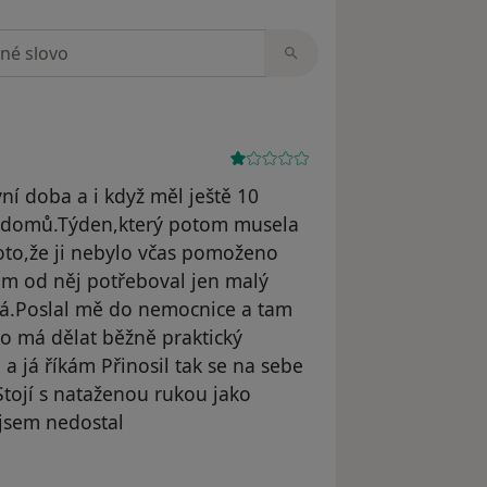
zorech
í doba a i když měl ještě 10
ni domů.Týden,který potom musela
oto,že ji nebylo včas pomoženo
sem od něj potřeboval jen malý
ufá.Poslal mě do nemocnice a tam
to má dělat běžně praktický
a já říkám Přinosil tak se na sebe
tojí s nataženou rukou jako
 jsem nedostal
dstraněn