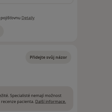
 pojišťovnu
Detaily
adrese
Přidejte svůj názor
žité. Specialisté nemají možnost
Další informace o názor
 recenze pacienta.
Další informace.