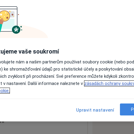
ách nejsou k dispozici
ádné informace o svých službách.
ujeme vaše soukromí
ovolujete nám a našim partnerům používat soubory cookie (nebo po
e) ke shromažďování údajů pro statistické účely a poskytování obs
ich zvyklostí při procházení. Své preference můžete kdykoli zkontro
t v nastavení. Další informace naleznete v
zásadách ochrany soukr
okie.
 mapu
 otevře v nové záložce
P
Upravit nastavení
ní