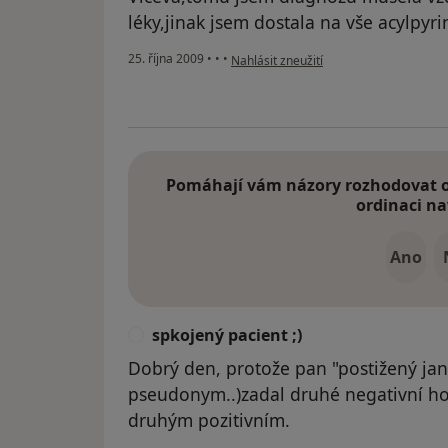
léky,jinak jsem dostala na vše acylpyrin:
podle názoru uživatele Váš účet byl od
25. října 2009
•
•
•
Nahlásit zneužití
Pomáhají vám názory rozhodovat o 
ordinaci na
Ano
spkojený pacient ;)
S
Dobrý den, protože pan "postižený j
pseudonym..)zadal druhé negativní ho
druhým pozitivním.