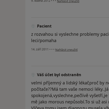
9. dubna 2012
•
•
•
Nahlásit zneužití
Pacient
z rozvahou si vyslechne problemy pacie
leci/pomaha
podle názoru uživatele Pacient
14. září 2011
•
•
•
Nahlásit zneužití
Váš účet byl odstraněn
velmi příjemný a lidský lékař,proč by
počítače??Má tam vaše nemoci léky..Já
spokojená,vyslechne,pečlivě vyšetří,je
mě jako morous nepůsobí.To si už asi
Vlčeva,tomu jsem diagnozu musela vžd