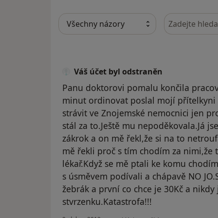
Hledejte v ná
Váš účet byl odstraněn
Panu doktorovi pomalu končila pracovn
minut ordinovat poslal mojí přítelky
strávit ve Znojemské nemocnici jen pr
stál za to.Ještě mu nepoděkovala.Já j
zákrok a on mě řekl,že si na to netro
mě řekli proč s tím chodím za nimi,že 
lékař.Když se mě ptali ke komu chodím 
s úsměvem podívali a chápavě NO JO.S
žebrák a první co chce je 30Kč a nikdy
stvrzenku.Katastrofa!!!
podle názoru uživatele Váš účet byl o