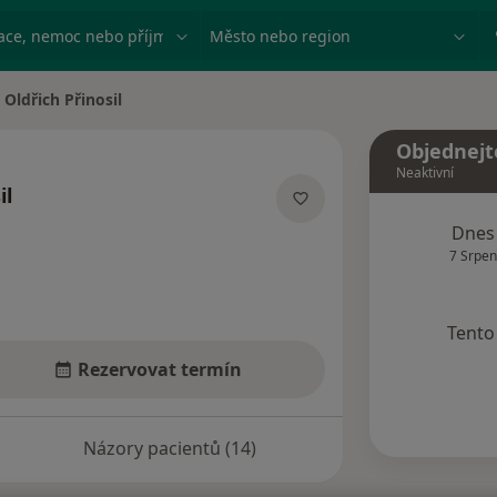
ace, nemoc nebo příjmení
Město nebo region
Oldřich Přinosil
na města
Objednejt
Neaktivní
il
ecializacích
Dnes
7 Srpen
Tento 
Rezervovat termín
Názory pacientů (14)