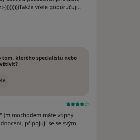
-)))))))))Takže vřele doporučuji..
straněn
tom, kterého specialistu nebo
vštívit?
Ne
an" (mimochodem máte vtipný
dnocení, připojuji se se svým