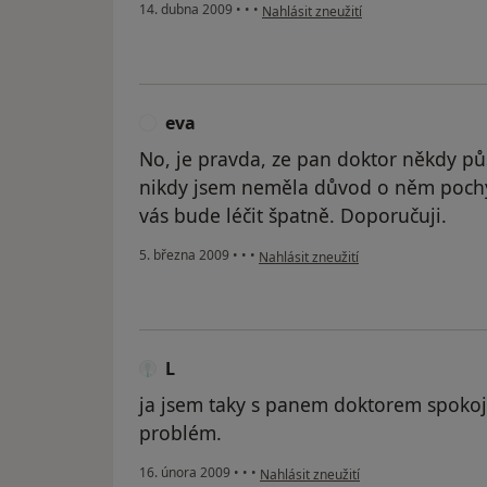
podle názoru uživatele spkojený pacie
14. dubna 2009
•
•
•
Nahlásit zneužití
eva
E
No, je pravda, ze pan doktor někdy pů
nikdy jsem neměla důvod o něm pochyb
vás bude léčit špatně. Doporučuji.
podle názoru uživatele eva
5. března 2009
•
•
•
Nahlásit zneužití
L
ja jsem taky s panem doktorem spokoj
problém.
podle názoru uživatele L
16. února 2009
•
•
•
Nahlásit zneužití