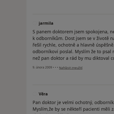
jarmila
J
S panem doktorem jsem spokojena, ne
k odborníkům. Dost jsem se v životě n
řešil rychle, ochotně a hlavně úspěšně
odborníkovi poslal. Myslím že to psal n
než pan doktor a rád by mu diktoval co
podle názoru uživatele jarmila
9. února 2009
•
•
•
Nahlásit zneužití
Věra
V
Pan doktor je velmi ochotný, odborník 
Myslím,že by se někteří pacienti měli