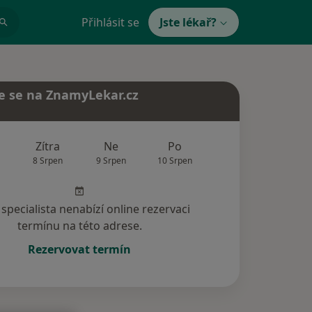
Přihlásit se
Jste lékař?
e se na ZnamyLekar.cz
Zítra
Ne
Po
Út
St
8 Srpen
9 Srpen
10 Srpen
11 Srpen
12 Srp
specialista nenabízí online rezervaci
termínu na této adrese.
Rezervovat termín