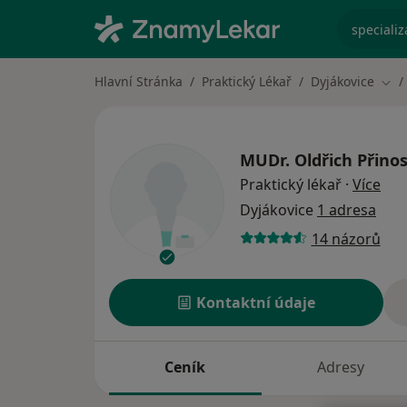
specializ
Hlavní Stránka
Praktický Lékař
Dyjákovice
Změ
MUDr.
Oldřich Přinos
o sp
Praktický lékař
·
Více
Dyjákovice
1 adresa
14 názorů
Kontaktní údaje
Ceník
Adresy