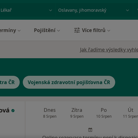
ace, nemoc nebo příjmení
Město nebo region
ermíny
Pojištění
Více filtrů
Jak řadíme výsledky vyhl
tra ČR
Vojenská zdravotní pojišťovna ČR
lová
Dnes
Zítra
Po
Út
8 Srpen
9 Srpen
10 Srpen
11 Srpe
Online rezervace termínu není k dispozic