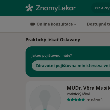
specializ
Online konzultace
Dostupné t
Praktický lékař Oslavany
Jakou pojišťovnu máte?
Zdravotní pojišťovna ministerstva vni
MUDr. Věra Musi
Praktický lékař
26 názorů