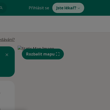
Přihlásit se
Jste lékař?
edávání?
Rozbalit mapu
St
Čt
Pá
n
12 Srpen
13 Srpen
14 Srpen
i