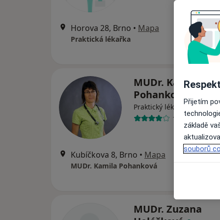
Horova 28, Brno
•
Mapa
Praktická lékařka
MUDr. Kamila
Respekt
Pohanková
Přijetím p
·
Více
Praktický lékař
technologi
11 názorů
základě vaš
aktualizova
souborů co
Kubíčkova 8, Brno
•
Mapa
MUDr. Kamila Pohanková
MUDr. Zuzana