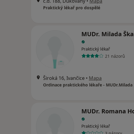
č.d. 188, Dukovany
•
Mapa
Praktický lékař pro dospělé
MUDr. Milada Ška
Praktický lékař
21 názorů
Široká 16, Ivančice
•
Mapa
Ordinace praktického lékaře - MUDr.Milada
MUDr. Romana Ho
Praktický lékař
3 názory