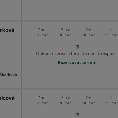
rková
Dnes
Zítra
Po
Út
8 Srpen
9 Srpen
10 Srpen
11 Srpe
Online rezervace termínu není k dispozic
Rezervovat termín
 Škarková
lcová
Dnes
Zítra
Po
Út
8 Srpen
9 Srpen
10 Srpen
11 Srpe