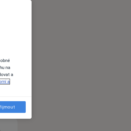
St
Čt
Pá
n
12 Srpen
13 Srpen
14 Srpen
dobné
ahu na
lovat a
i
omí a
řijmout
St
Čt
Pá
n
12 Srpen
13 Srpen
14 Srpen