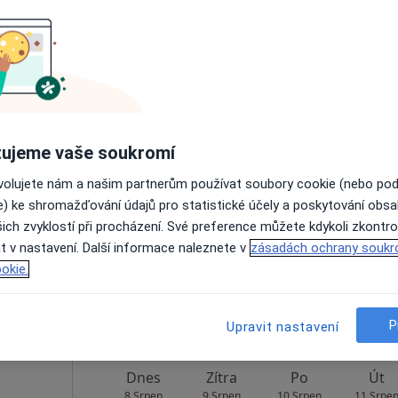
Rezervovat termín
Dnes
Zítra
Po
Út
ujeme vaše soukromí
8 Srpen
9 Srpen
10 Srpen
11 Srpe
ovolujete nám a našim partnerům používat soubory cookie (nebo po
e) ke shromažďování údajů pro statistické účely a poskytování obs
ich zvyklostí při procházení. Své preference můžete kdykoli zkontro
Online rezervace termínu není k dispozic
t v nastavení. Další informace naleznete v
zásadách ochrany soukr
Rezervovat termín
okie.
P
Upravit nastavení
Dnes
Zítra
Po
Út
8 Srpen
9 Srpen
10 Srpen
11 Srpe