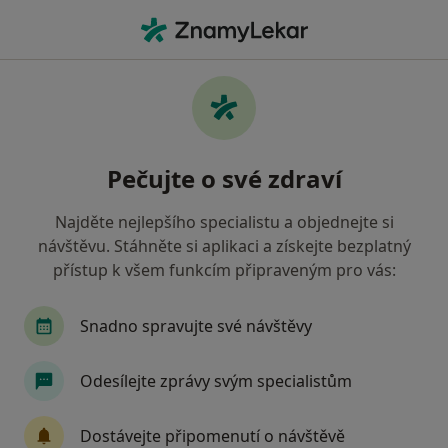
Hla
Praktický Lékař • Zbýšov, jihomoravský
Filtry
Mapa
Praktický lékař Zbýšov
Pečujte o své zdraví
Jak řadíme výsledky vyhledávání?
Najděte nejlepšího specialistu a objednejte si
návštěvu. Stáhněte si aplikaci a získejte bezplatný
Jakou pojišťovnu máte?
přístup k všem funkcím připraveným pro vás:
Snadno spravujte své návštěvy
Odesílejte zprávy svým specialistům
Dostávejte připomenutí o návštěvě