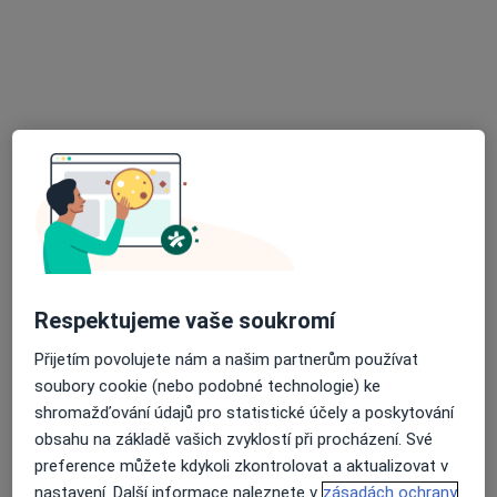
9 názorů
Zahradníkova 494/2, Brno
•
Mapa
Ordinace Veveří s.r.o.
Tento specialista nenabízí online rezervaci termínu na této adrese.
Rezervovat termín
Respektujeme vaše soukromí
Přijetím povolujete nám a našim partnerům používat
soubory cookie (nebo podobné technologie) ke
MUDr. Jiří Severin
shromažďování údajů pro statistické účely a poskytování
Praktický lékař
obsahu na základě vašich zvyklostí při procházení. Své
18 názorů
preference můžete kdykoli zkontrolovat a aktualizovat v
nastavení. Další informace naleznete v
zásadách ochrany