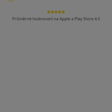
MUDr. Věra Musilová
Praktický lékař
Průměrné hodnocení na Apple a Play Store 4.5
26 názorů
Horova 28, Brno
•
Mapa
Praktická lékařka
Tento specialista nenabízí online rezervaci termínu na této adrese.
Rezervovat termín
MUDr. Kamila Pohanková