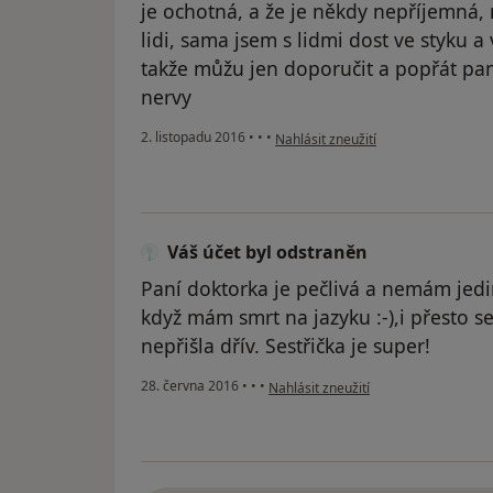
je ochotná, a že je někdy nepříjemná,
lidi, sama jsem s lidmi dost ve styku a
takže můžu jen doporučit a popřát pa
nervy
podle názoru uživatele Váš účet byl
2. listopadu 2016
•
•
•
Nahlásit zneužití
Váš účet byl odstraněn
Paní doktorka je pečlivá a nemám jedin
když mám smrt na jazyku :-),i přesto 
nepřišla dřív. Sestřička je super!
podle názoru uživatele Váš účet byl 
28. června 2016
•
•
•
Nahlásit zneužití