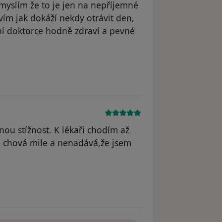
 myslím že to je jen na nepříjemné
 vím jak dokáží nekdy otrávit den,
ní doktorce hodně zdraví a pevné
 odstraněn
ou stížnost. K lékaři chodím až
se chová mile a nenadává,že jsem
odstraněn