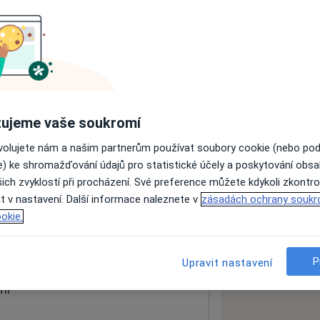
ách nejsou k dispozici
ádné informace o svých službách.
ujeme vaše soukromí
ovolujete nám a našim partnerům používat soubory cookie (nebo po
e) ke shromažďování údajů pro statistické účely a poskytování obs
ich zvyklostí při procházení. Své preference můžete kdykoli zkontro
t v nastavení. Další informace naleznete v
zásadách ochrany soukr
1
okie.
 mapu
 otevře v nové záložce
P
Upravit nastavení
ní