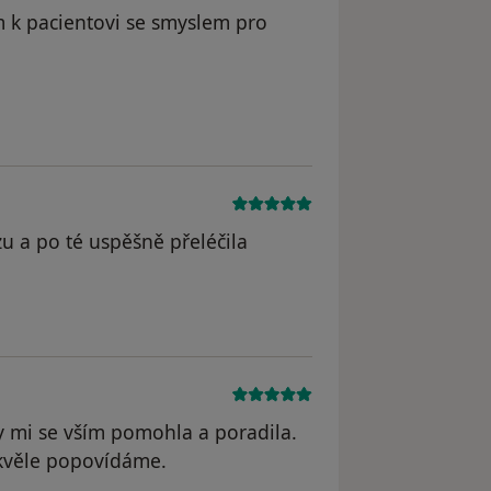
m k pacientovi se smyslem pro
zu a po té uspěšně přeléčila
y mi se vším pomohla a poradila.
 skvěle popovídáme.