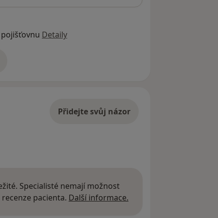
 pojišťovnu
Detaily
adrese
Přidejte svůj názor
žité. Specialisté nemají možnost
Další informace o názor
 recenze pacienta.
Další informace.