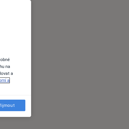
dobné
ahu na
lovat a
omí a
řijmout