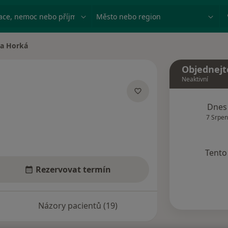
ace, nemoc nebo příjmení
Město nebo region
ra Horká
města
Objednejt
Neaktivní
ecializacích
Dnes
7 Srpen
Tento 
Rezervovat termín
Názory pacientů (19)