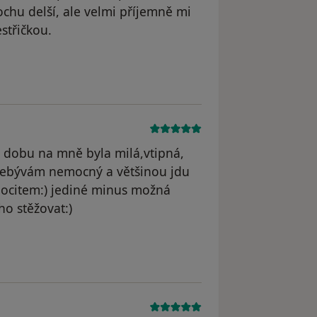
ochu delší, ale velmi příjemně mi
střičkou.
odstraněn
u dobu na mně byla milá,vtipná,
 nebývám nemocný a většinou jdu
pocitem:) jediné minus možná
ho stěžovat:)