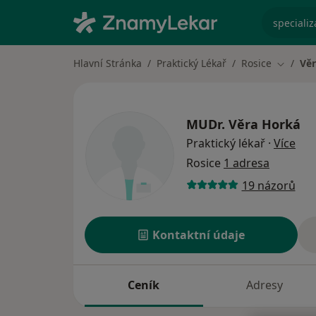
specializ
Hlavní Stránka
Praktický Lékař
Rosice
Vě
Změna 
MUDr.
Věra Horká
o sp
Praktický lékař
·
Více
Rosice
1 adresa
19 názorů
Kontaktní údaje
Ceník
Adresy