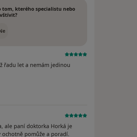
tom, kterého specialistu nebo
vštívit?
Ne
iž řadu let a nemám jedinou
 odstraněn
, ale paní doktorka Horká je
dy ochotně pomůže a poradí.