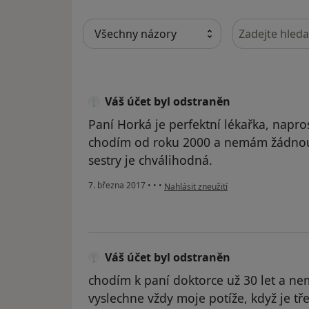
Hledejte v ná
Váš účet byl odstraněn
Paní Horká je perfektní lékařka, napro
chodím od roku 2000 a nemám žádnou 
sestry je chválihodná.
podle názoru uživatele Váš účet byl o
7. března 2017
•
•
•
Nahlásit zneužití
Váš účet byl odstraněn
chodím k paní doktorce už 30 let a nem
vyslechne vždy moje potíže, když je tře