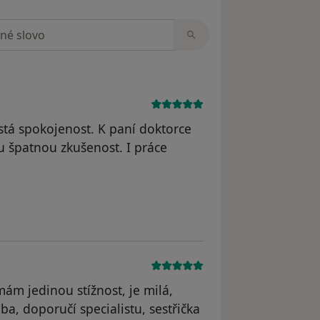
zorech
stá spokojenost. K paní doktorce
špatnou zkušenost. I práce
dstraněn
ám jedinou stížnost, je milá,
ba, doporučí specialistu, sestřička