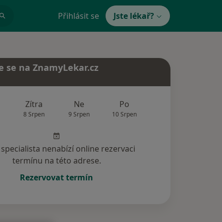
Přihlásit se
Jste lékař?
e se na ZnamyLekar.cz
Zítra
Ne
Po
Út
St
8 Srpen
9 Srpen
10 Srpen
11 Srpen
12 Srp
specialista nenabízí online rezervaci
termínu na této adrese.
Rezervovat termín