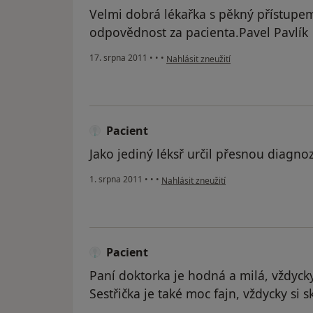
Velmi dobrá lékařka s pěkný přístupe
odpovědnost za pacienta.Pavel Pavlík
podle názoru uživatele Pacient
17. srpna 2011
•
•
•
Nahlásit zneužití
Pacient
Jako jediný léksř určil přesnou diagno
podle názoru uživatele Pacient
1. srpna 2011
•
•
•
Nahlásit zneužití
Pacient
Paní doktorka je hodná a milá, vždyck
Sestřička je také moc fajn, vždycky si