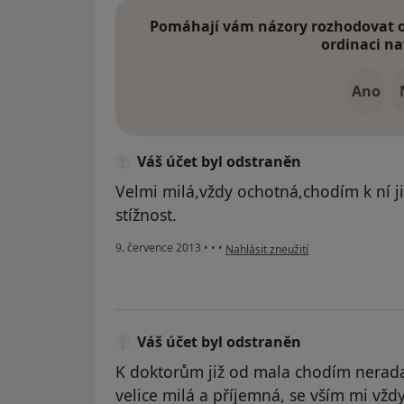
Pomáhají vám názory rozhodovat o 
ordinaci na
Ano
Váš účet byl odstraněn
Velmi milá,vždy ochotná,chodím k ní j
stížnost.
podle názoru uživatele Váš účet byl
9. července 2013
•
•
•
Nahlásit zneužití
Váš účet byl odstraněn
K doktorům již od mala chodím nerada
velice milá a příjemná, se vším mi vž