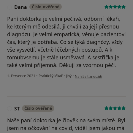
Dana
Číslo ověřené
D
Paní doktorka je velmi pečlivá, odborní lékaři,
ke kterým mě odesílá, ji chválí za její přesnou
diagnózu. Je velmi empatická, věnuje pacientovi
čas, který je potřeba. Co se týká diagnózy, vždy
vše vysvětlí, včetně léčebných postupů. A k
tomubvsemu je stále usměvavá. A sestřička je
také velmi příjemná. Děkuji za vzornou péči.
podle názoru uživatele Dana
1. července 2021
•
Praktický lékař
•
Jiný
•
Nahlásit zneužití
ST
Číslo ověřené
S
Naše paní doktorka je člověk na svém místě. Byl
jsem na očkování na covid, viděl jsem jakou má