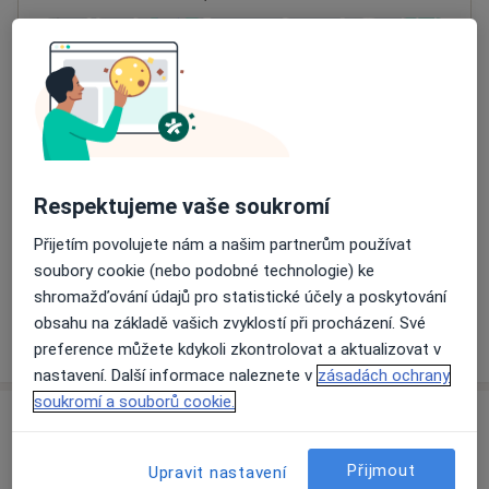
Přiblížit mapu
se otevře v nové záložce
Dostupnost
Na této adrese online kalendář není aktivní
Co mám v takové situaci udělat?
Respektujeme vaše soukromí
Způsoby platby (soukromé návštěvy)
Přijetím povolujete nám a našim partnerům používat
Na teto adrese lékař přijímá pacienty na pojišťovnu
soubory cookie (nebo podobné technologie) ke
Detaily
shromažďování údajů pro statistické účely a poskytování
obsahu na základě vašich zvyklostí při procházení. Své
Více
o adrese
preference můžete kdykoli zkontrolovat a aktualizovat v
nastavení. Další informace naleznete v
zásadách ochrany
soukromí a souborů cookie.
Názory
Přijmout
Upravit nastavení
Přidejte svůj názor