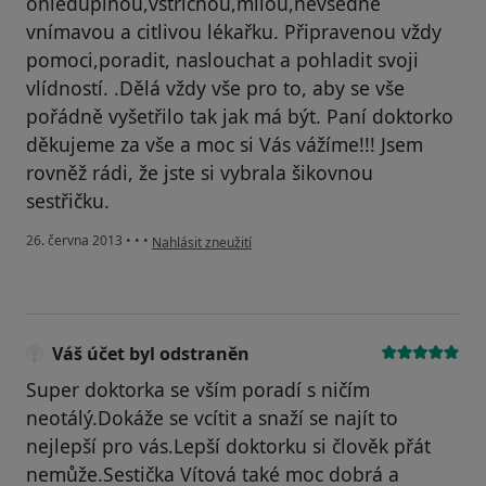
ohleduplnou,vstřícnou,milou,nevšedně
vnímavou a citlivou lékařku. Připravenou vždy
pomoci,poradit, naslouchat a pohladit svoji
vlídností. .Dělá vždy vše pro to, aby se vše
pořádně vyšetřilo tak jak má být. Paní doktorko
děkujeme za vše a moc si Vás vážíme!!! Jsem
rovněž rádi, že jste si vybrala šikovnou
sestřičku.
podle názoru uživatele Váš účet byl odstraněn
26. června 2013
•
•
•
Nahlásit zneužití
Váš účet byl odstraněn
Super doktorka se vším poradí s ničím
neotálý.Dokáže se vcítit a snaží se najít to
nejlepší pro vás.Lepší doktorku si člověk přát
nemůže.Sestička Vítová také moc dobrá a