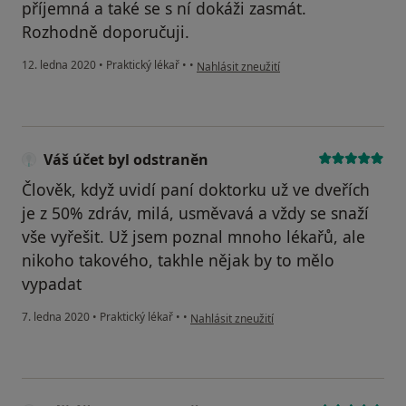
příjemná a také se s ní dokáži zasmát.
Rozhodně doporučuji.
podle názoru uživatele Váš účet byl odst
12. ledna 2020
•
Praktický lékař
•
•
Nahlásit zneužití
Váš účet byl odstraněn
Člověk, když uvidí paní doktorku už ve dveřích
je z 50% zdráv, milá, usměvavá a vždy se snaží
vše vyřešit. Už jsem poznal mnoho lékařů, ale
nikoho takového, takhle nějak by to mělo
vypadat
podle názoru uživatele Váš účet byl odstra
7. ledna 2020
•
Praktický lékař
•
•
Nahlásit zneužití