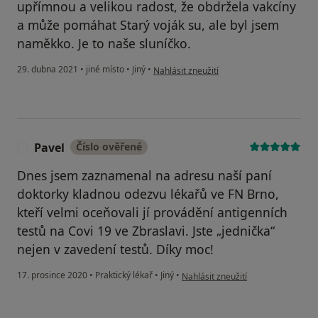
upřímnou a velikou radost, že obdržela vakcíny
a může pomáhat Starý voják su, ale byl jsem
naměkko. Je to naše sluníčko.
podle názoru uživatele ST
29. dubna 2021
•
jiné místo
•
Jiný
•
Nahlásit zneužití
Pavel
Číslo ověřené
P
Dnes jsem zaznamenal na adresu naší paní
doktorky kladnou odezvu lékařů ve FN Brno,
kteří velmi oceňovali jí provádění antigenních
testů na Covi 19 ve Zbraslavi. Jste „jednička“
nejen v zavedení testů. Díky moc!
podle názoru uživatele Pavel
17. prosince 2020
•
Praktický lékař
•
Jiný
•
Nahlásit zneužití