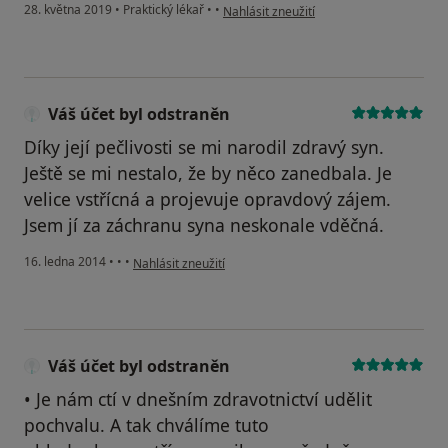
podle názoru uživatele Váš účet byl ods
28. května 2019
•
Praktický lékař
•
•
Nahlásit zneužití
Váš účet byl odstraněn
Díky její pečlivosti se mi narodil zdravý syn.
Ještě se mi nestalo, že by něco zanedbala. Je
velice vstřícná a projevuje opravdový zájem.
Jsem jí za záchranu syna neskonale vděčná.
podle názoru uživatele Váš účet byl odstraněn
16. ledna 2014
•
•
•
Nahlásit zneužití
Váš účet byl odstraněn
• Je nám ctí v dnešním zdravotnictví udělit
pochvalu. A tak chválíme tuto