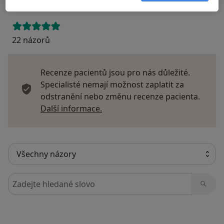
22 názorů
Recenze pacientů jsou pro nás důležité.
Specialisté nemají možnost zaplatit za
odstranění nebo změnu recenze pacienta.
Další informace o názorech
Další informace.
Hledejte v názorech