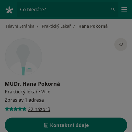
Hla
Co hledáte?
Hlavní Stránka
Praktický Lékař
Hana Pokorná
MUDr.
Hana Pokorná
o specializacích
Praktický lékař
·
Více
Zbraslav
1 adresa
22 názorů
Kontaktní údaje