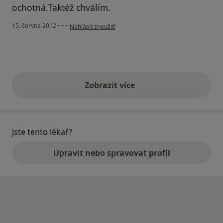
ochotná.Taktéž chválím.
podle názoru uživatele Váš účet byl odstraněn
15. června 2012
•
•
•
Nahlásit zneužití
Zobrazit více
výše uvedené názory
Jste tento lékař?
Upravit nebo spravovat profil