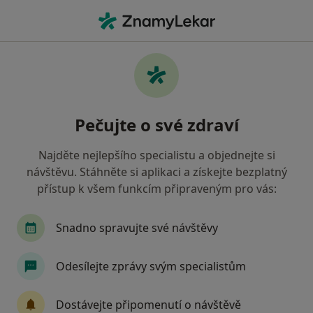
Hla
Praktický Lékař • Pohořelice, jihomoravský
Filtry
Mapa
Praktický lékař Pohořelice
Pečujte o své zdraví
Jak řadíme výsledky vyhledávání?
Najděte nejlepšího specialistu a objednejte si
návštěvu. Stáhněte si aplikaci a získejte bezplatný
Jakou pojišťovnu máte?
přístup k všem funkcím připraveným pro vás:
Zdravotní pojišťovna ministerstva vnitra ČR
Snadno spravujte své návštěvy
Oborová zdravotní pojišťovna
Odesílejte zprávy svým specialistům
Vojenská zdravotní pojišťovna ČR
Dostávejte připomenutí o návštěvě