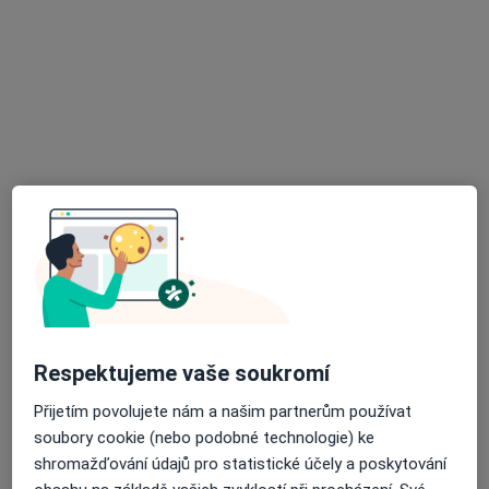
MUDr. Romana Holcová
Praktický lékař
3 názory
Na vyhlídce 449, Moravský Krumlov
•
Mapa
NZZ - ERID s.r.o.
Tento specialista nenabízí online rezervaci termínu na této adrese.
Rezervovat termín
Respektujeme vaše soukromí
Přijetím povolujete nám a našim partnerům používat
soubory cookie (nebo podobné technologie) ke
shromažďování údajů pro statistické účely a poskytování