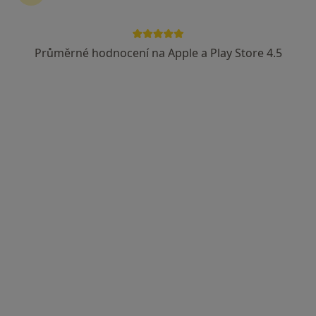
Průměrné hodnocení na Apple a Play Store 4.5
MUDr. Daniel Hudeček
Praktický lékař
16 názorů
Mlýnská 541, Hrušovany nad Jevišovkou
•
Mapa
Praktický lékař
Tento specialista nenabízí online rezervaci termínu na této adrese.
Rezervovat termín