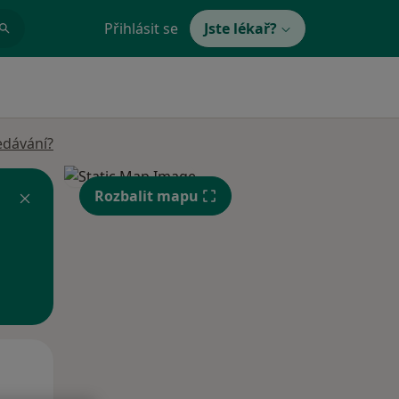
Přihlásit se
Jste lékař?
edávání?
Rozbalit mapu
Po
Út
St
10 Srpen
11 Srpen
12 Srpen