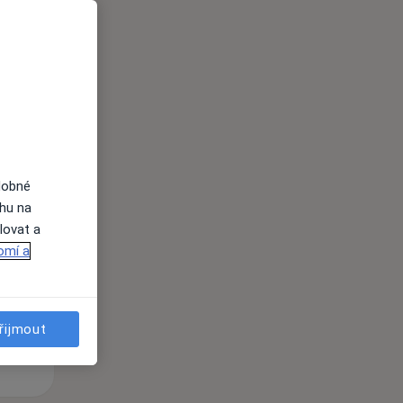
i
dobné
Po
Út
St
ahu na
10 Srpen
11 Srpen
12 Srpen
lovat a
omí a
i
řijmout