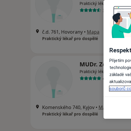
Praktický lékař, Internista
36 názorů
č.d. 761, Hovorany
•
Mapa
Praktický lékař pro dospělé
Respekt
Přijetím p
MUDr. Zdeňka Čej
technologi
Praktický lékař
základě vaš
43 názorů
aktualizova
souborů co
Komenského 740, Kyjov
•
Mapa
Praktický lékař pro dospělé