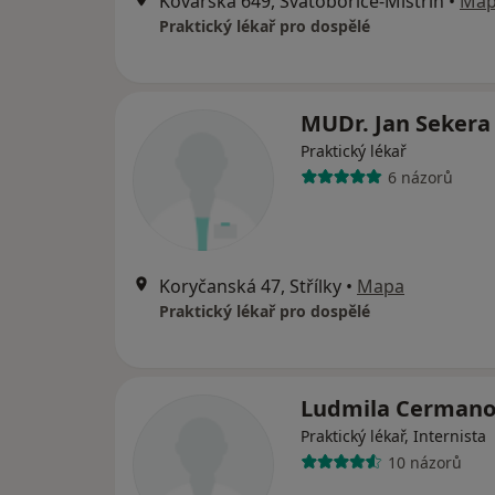
Kovářská 649, Svatobořice-Mistřín
•
Ma
Praktický lékař pro dospělé
MUDr. Jan Sekera
Praktický lékař
6 názorů
Koryčanská 47, Střílky
•
Mapa
Praktický lékař pro dospělé
Ludmila Cerman
Praktický lékař, Internista
10 názorů