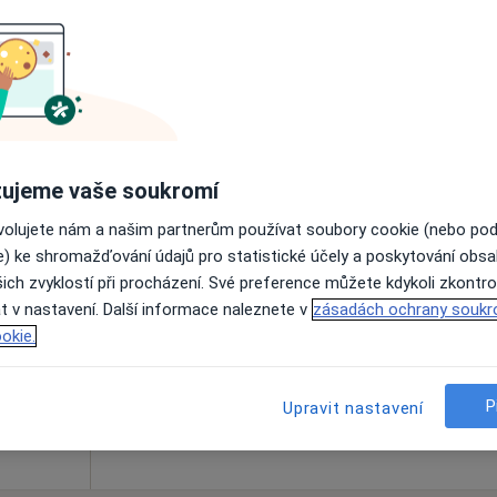
Online rezervace termínu není k dispozic
Rezervovat termín
ujeme vaše soukromí
ovolujete nám a našim partnerům používat soubory cookie (nebo po
glová
Dnes
Zítra
So
Ne
e) ke shromažďování údajů pro statistické účely a poskytování obs
6 Srpen
7 Srpen
8 Srpen
9 Srpen
ich zvyklostí při procházení. Své preference můžete kdykoli zkontro
t v nastavení. Další informace naleznete v
zásadách ochrany soukr
okie.
Online rezervace termínu není k dispozic
Rezervovat termín
P
Upravit nastavení