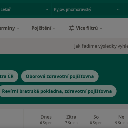
ace, nemoc nebo příjmení
Město nebo region
ermíny
Pojištění
Více filtrů
Jak řadíme výsledky vyhl
tra ČR
Oborová zdravotní pojišťovna
Revírní bratrská pokladna, zdravotní pojišťovna
Dnes
Zítra
So
Ne
6 Srpen
7 Srpen
8 Srpen
9 Srpen