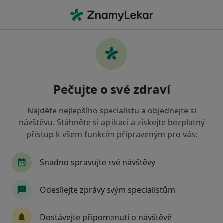
Hla
Praktický Lékař • Kyjov, jihomoravský
Filtry
• 1
Mapa
Doporučení praktičtí lékaři s Vojenská
Pečujte o své zdraví
zdravotní pojišťovna ČR Kyjov
Jak řadíme výsledky vyhledávání?
Najděte nejlepšího specialistu a objednejte si
návštěvu. Stáhněte si aplikaci a získejte bezplatný
přístup k všem funkcím připraveným pro vás:
Snadno spravujte své návštěvy
Odesílejte zprávy svým specialistům
MUDr. Zdeňka Čejglová
Dostávejte připomenutí o návštěvě
Praktický lékař