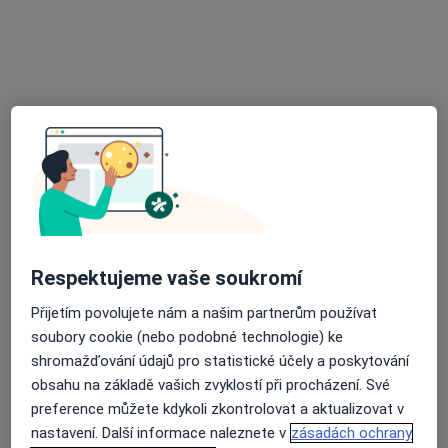
Praktický lékař pro dospělé
Tento specialista nenabízí online rezervaci termínu na této adrese.
Rezervovat termín
Respektujeme vaše soukromí
MUDr. Ludmila Kopáčová
Přijetím povolujete nám a našim partnerům používat
Praktický lékař
soubory cookie (nebo podobné technologie) ke
10 názorů
shromažďování údajů pro statistické účely a poskytování
obsahu na základě vašich zvyklostí při procházení. Své
Sovětská 487, Bučovice
•
Mapa
preference můžete kdykoli zkontrolovat a aktualizovat v
Praktický lékař
nastavení. Další informace naleznete v
zásadách ochrany