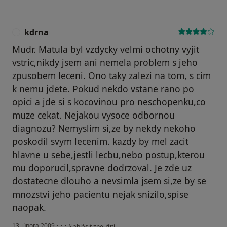
kdrna
K
Mudr. Matula byl vzdycky velmi ochotny vyjit
vstric,nikdy jsem ani nemela problem s jeho
zpusobem leceni. Ono taky zalezi na tom, s cim
k nemu jdete. Pokud nekdo vstane rano po
opici a jde si s kocovinou pro neschopenku,co
muze cekat. Nejakou vysoce odbornou
diagnozu? Nemyslim si,ze by nekdy nekoho
poskodil svym lecenim. kazdy by mel zacit
hlavne u sebe,jestli lecbu,nebo postup,kterou
mu doporucil,spravne dodrzoval. Je zde uz
dostatecne dlouho a nevsimla jsem si,ze by se
mnozstvi jeho pacientu nejak snizilo,spise
naopak.
podle názoru uživatele kdrna
13. února 2009
•
•
•
Nahlásit zneužití