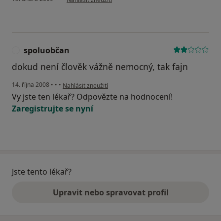
spoluobčan
S
dokud není člověk vážně nemocný, tak fajn
podle názoru uživatele spoluobčan
14. října 2008
•
•
•
Nahlásit zneužití
Vy jste ten lékař? Odpovězte na hodnocení!
Zaregistrujte se nyní
Jste tento lékař?
Upravit nebo spravovat profil