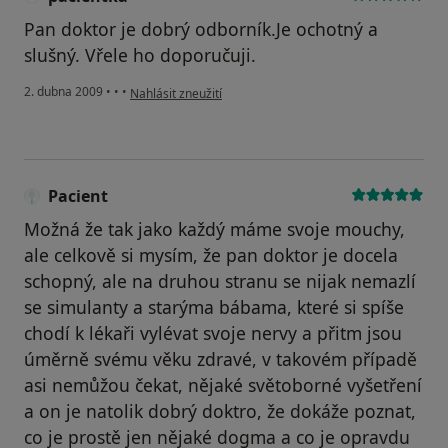
Pan doktor je dobrý odborník.Je ochotný a
slušný. Vřele ho doporučuji.
podle názoru uživatele pacientka
2. dubna 2009
•
•
•
Nahlásit zneužití
Pacient
Možná že tak jako každý máme svoje mouchy,
ale celkově si mysím, že pan doktor je docela
schopný, ale na druhou stranu se nijak nemazlí
se simulanty a starýma bábama, které si spíše
chodí k lékaři vylévat svoje nervy a přitm jsou
úměrně svému věku zdravé, v takovém případě
asi nemůžou čekat, nějaké světoborné vyšetření
a on je natolik dobrý doktro, že dokáže poznat,
co je prostě jen nějaké dogma a co je opravdu