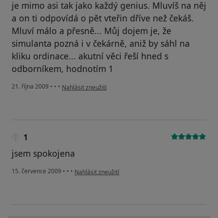
je mimo asi tak jako každý genius. Mluvíš na něj
a on ti odpovídá o pět vteřin dříve než čekáš.
Mluví málo a přesně... Můj dojem je, že
simulanta pozná i v čekárně, aniž by sáhl na
kliku ordinace... akutní věci řeší hned s
odborníkem, hodnotím 1
podle názoru uživatele Pacient
21. října 2009
•
•
•
Nahlásit zneužití
1
jsem spokojena
podle názoru uživatele 1
15. července 2009
•
•
•
Nahlásit zneužití