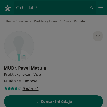
Hla
Co hledáte?
Hlavní Stránka
Praktický Lékař
Pavel Matula
MUDr.
Pavel Matula
o specializacích
Praktický lékař
·
Více
Mutěnice
1 adresa
9 názorů
Kontaktní údaje