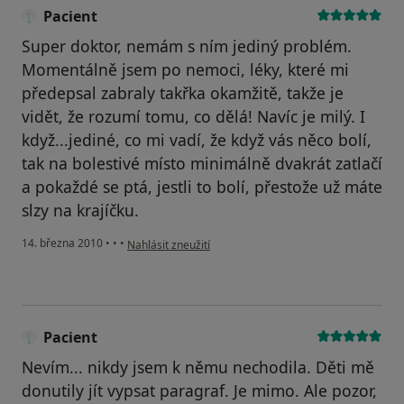
Pacient
Super doktor, nemám s ním jediný problém.
Momentálně jsem po nemoci, léky, které mi
předepsal zabraly takřka okamžitě, takže je
vidět, že rozumí tomu, co dělá! Navíc je milý. I
když...jediné, co mi vadí, že když vás něco bolí,
tak na bolestivé místo minimálně dvakrát zatlačí
a pokaždé se ptá, jestli to bolí, přestože už máte
slzy na krajíčku.
podle názoru uživatele Pacient
14. března 2010
•
•
•
Nahlásit zneužití
Pacient
Nevím... nikdy jsem k němu nechodila. Děti mě
donutily jít vypsat paragraf. Je mimo. Ale pozor,