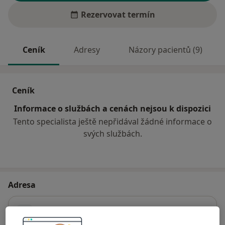
Rezervovat termín
Ceník
Adresy
Názory pacientů (9)
Ceník
Informace o službách a cenách nejsou k dispozici
Tento specialista ještě nepřidával žádné informace o
svých službách.
Adresa
Praktický lékař pro dospělé
č.d. 1121,
Mutěnice 69611