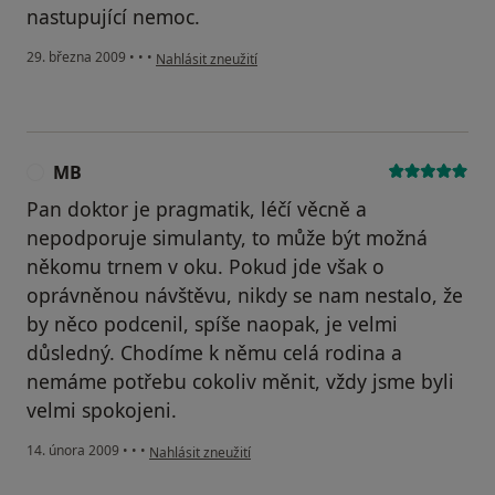
nastupující nemoc.
podle názoru uživatele Pacient
29. března 2009
•
•
•
Nahlásit zneužití
MB
M
Pan doktor je pragmatik, léčí věcně a
nepodporuje simulanty, to může být možná
někomu trnem v oku. Pokud jde však o
oprávněnou návštěvu, nikdy se nam nestalo, že
by něco podcenil, spíše naopak, je velmi
důsledný. Chodíme k němu celá rodina a
nemáme potřebu cokoliv měnit, vždy jsme byli
velmi spokojeni.
podle názoru uživatele MB
14. února 2009
•
•
•
Nahlásit zneužití