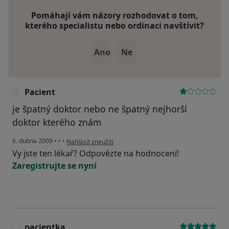
Pomáhají vám názory rozhodovat o tom,
kterého specialistu nebo ordinaci navštívit?
Ano
Ne
Pacient
je špatný doktor nebo ne špatný nejhorší
doktor kterého znám
podle názoru uživatele Pacient
6. dubna 2009
•
•
•
Nahlásit zneužití
Vy jste ten lékař? Odpovězte na hodnocení!
Zaregistrujte se nyní
pacientka
P