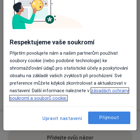
Přiblížit mapu
se otevře v nové záložce
Dostupnost
Na této adrese online kalendář není aktivní
Respektujeme vaše soukromí
Co mám v takové situaci udělat?
Přijetím povolujete nám a našim partnerům používat
soubory cookie (nebo podobné technologie) ke
Způsoby platby (soukromé návštěvy)
shromažďování údajů pro statistické účely a poskytování
Na teto adrese lékař přijímá pacienty na pojišťovnu
obsahu na základě vašich zvyklostí při procházení. Své
Detaily
preference můžete kdykoli zkontrolovat a aktualizovat v
nastavení. Další informace naleznete v
zásadách ochrany
Více
soukromí a souborů cookie.
o adrese
Přijmout
Upravit nastavení
Názory
Přidejte svůj názor