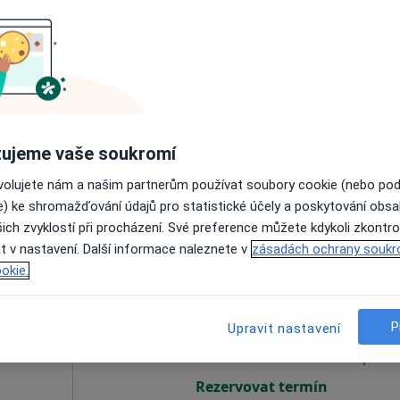
Dnes
Zítra
So
Ne
6 Srpen
7 Srpen
8 Srpen
9 Srpen
Online rezervace termínu není k dispozic
ujeme vaše soukromí
Rezervovat termín
ovolujete nám a našim partnerům používat soubory cookie (nebo po
e) ke shromažďování údajů pro statistické účely a poskytování obs
ich zvyklostí při procházení. Své preference můžete kdykoli zkontro
t v nastavení. Další informace naleznete v
zásadách ochrany soukr
okie.
mková
Dnes
Zítra
So
Ne
6 Srpen
7 Srpen
8 Srpen
9 Srpen
P
Upravit nastavení
Online rezervace termínu není k dispozic
Rezervovat termín