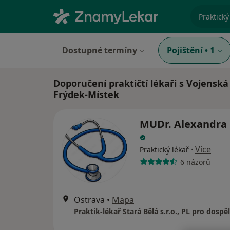
specializ
Dostupné termíny
Pojištění
•
1
Doporučení praktičtí lékaři s Vojenská
Frýdek-Místek
MUDr. Alexandra 
·
Více
Praktický lékař
6 názorů
Ostrava
•
Mapa
Praktik-lékař Stará Bělá s.r.o., PL pro dospě