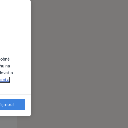
Po
Út
St
10 Srpen
11 Srpen
12 Srpen
i
dobné
ahu na
lovat a
omí a
Po
Út
St
10 Srpen
11 Srpen
12 Srpen
řijmout
i