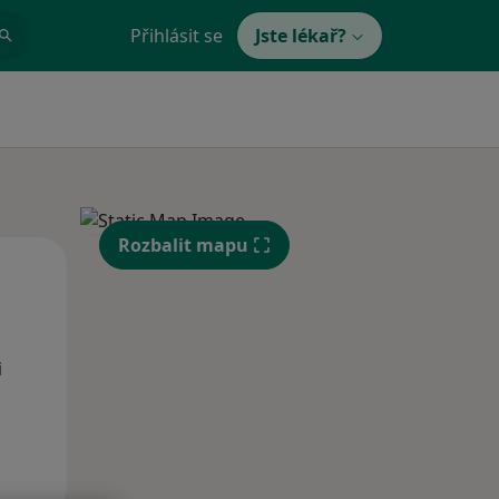
Přihlásit se
Jste lékař?
Rozbalit mapu
Po
Út
St
10 Srpen
11 Srpen
12 Srpen
i