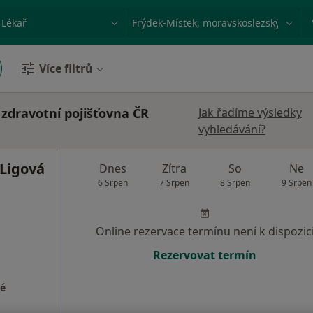
ace, nemoc nebo příjmení
Město nebo region
Více filtrů
 zdravotní pojišťovna ČR
Jak řadíme výsledky
vyhledávání?
Ligová
Dnes
Zítra
So
Ne
6 Srpen
7 Srpen
8 Srpen
9 Srpen
Online rezervace termínu není k dispozic
Rezervovat termín
lé