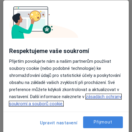
Poliklinika Hrabůvka s.r.o.
Tato klinika nemá specialisty s dostupnými termíny v online kalendáři
Zobrazit profil
Respektujeme vaše soukromí
Přijetím povolujete nám a našim partnerům používat
soubory cookie (nebo podobné technologie) ke
shromažďování údajů pro statistické účely a poskytování
obsahu na základě vašich zvyklostí při procházení. Své
preference můžete kdykoli zkontrolovat a aktualizovat v
Stavovská s.r.o., Poliklinika Místek
nastavení. Další informace naleznete v
zásadách ochrany
·
Více
Dermatolog, Anesteziolog, Chirurg
soukromí a souborů cookie.
64 názorů
8. pěšího pluku 85, Frýdek-Místek
•
Mapa
Přijmout
Upravit nastavení
Stavovská s.r.o., Poliklinika Místek