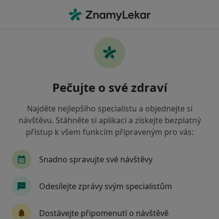
Hla
Dermatolog • Frýdek-Místek, moravskoslezský
Filtry
• 1
Mapa
Doporučení dermatologové s Vojenská
Pečujte o své zdraví
zdravotní pojišťovna ČR Frýdek-Místek
Jak řadíme výsledky vyhledávání?
Najděte nejlepšího specialistu a objednejte si
návštěvu. Stáhněte si aplikaci a získejte bezplatný
přístup k všem funkcím připraveným pro vás:
Snadno spravujte své návštěvy
Odesílejte zprávy svým specialistům
MUDr. Radana Vaculová
Dostávejte připomenutí o návštěvě
Dermatolog