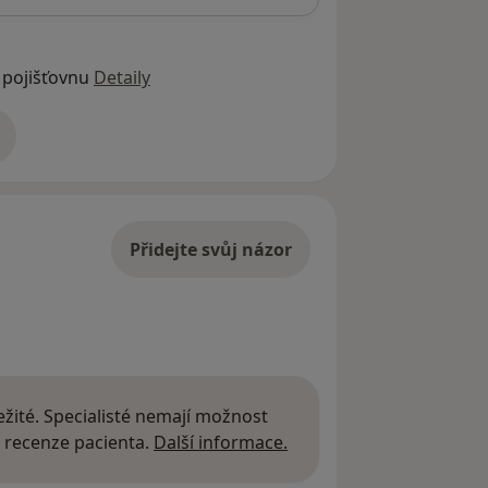
 pojišťovnu
Detaily
adrese
Přidejte svůj názor
žité. Specialisté nemají možnost
Další informace o názor
 recenze pacienta.
Další informace.