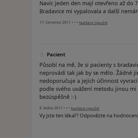
Navíc jeden den mají otevřeno až do 7 
Bradavice mi vypalovala a další nemám
podle názoru uživatele Pacient
17. července 2011
•
•
•
Nahlásit zneužití
Pacient
Působí na mě, že si pacienty s bradavi
neprovádí tak jak by se mělo. Žádné 
nedoporučuje a jejich účinnost vyvrac
podle svého uvážení metodu jinou mi 
bezúspěšně :-)
podle názoru uživatele Pacient
8. ledna 2011
•
•
•
Nahlásit zneužití
Vy jste ten lékař? Odpovězte na hodnocen