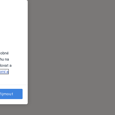
dobné
ahu na
lovat a
omí a
řijmout