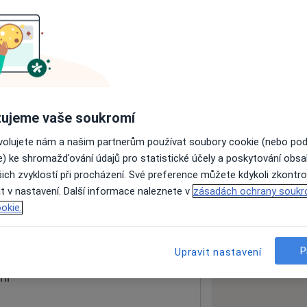
ách nejsou k dispozici
ádné informace o svých službách.
ujeme vaše soukromí
ovolujete nám a našim partnerům používat soubory cookie (nebo po
e) ke shromažďování údajů pro statistické účely a poskytování obs
ich zvyklostí při procházení. Své preference můžete kdykoli zkontro
t v nastavení. Další informace naleznete v
zásadách ochrany soukr
okie.
 mapu
 otevře v nové záložce
P
Upravit nastavení
ní