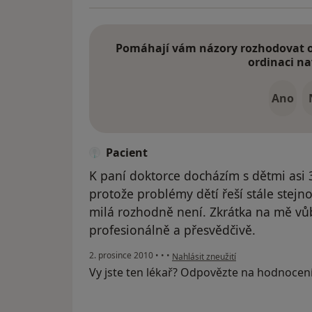
Pomáhají vám názory rozhodovat o 
ordinaci na
Ano
Pacient
K paní doktorce docházím s dětmi asi 3
protože problémy dětí řeší stále stejno
milá rozhodně není. Zkrátka na mě vů
profesionálně a přesvědčivě.
podle názoru uživatele Pacient
2. prosince 2010
•
•
•
Nahlásit zneužití
Vy jste ten lékař? Odpovězte na hodnocen