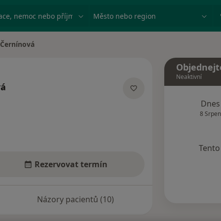
ace, nemoc nebo příjmení
Město nebo region
 Černínová
sta
Objednejt
Neaktivní
vá
ializacích
Dnes
8 Srpen
Tento 
Rezervovat termín
Názory pacientů (10)