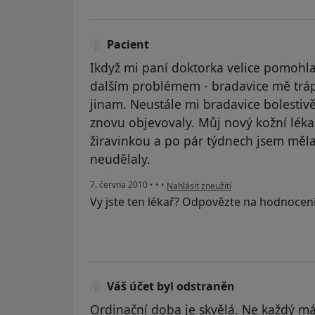
Pacient
Ikdyž mi paní doktorka velice pomohla
dalším problémem - bradavice mě tráp
jinam. Neustále mi bradavice bolestivě
znovu objevovaly. Můj nový kožní léka
žiravinkou a po pár týdnech jsem měla
neudělaly.
podle názoru uživatele Pacient
7. června 2010
•
•
•
Nahlásit zneužití
Vy jste ten lékař? Odpovězte na hodnocen
Váš účet byl odstraněn
Ordinační doba je skvělá. Ne každý má