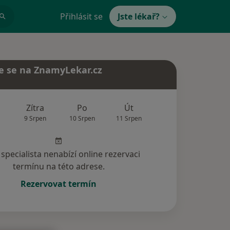
Přihlásit se
Jste lékař?
e se na ZnamyLekar.cz
Zítra
Po
Út
St
Čt
9 Srpen
10 Srpen
11 Srpen
12 Srpen
13 Srp
specialista nenabízí online rezervaci
termínu na této adrese.
Rezervovat termín