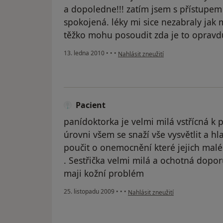
a dopoledne!!! zatím jsem s přístupem 
spokojená. léky mi sice nezabraly jak
těžko mohu posoudit zda je to opravdu
podle názoru uživatele Váš účet byl o
13. ledna 2010
•
•
•
Nahlásit zneužití
Pacient
panídoktorka je velmi milá vstřícná 
úrovni všem se snaží vše vysvětlit a h
poučit o onemocnění které jejich malé
. Sestřička velmi milá a ochotná dopo
maji kožní problém
podle názoru uživatele Pacient
25. listopadu 2009
•
•
•
Nahlásit zneužití