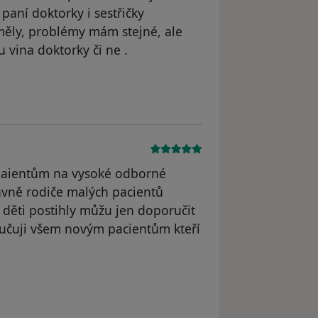
paní doktorky i sestřičky
 měly, problémy mám stejné, ale
 vina doktorky či ne .
dstraněn
k paientům na vysoké odborné
lavně rodiče malých pacientů
 děti postihly můžu jen doporučit
ručuji všem novým pacientům kteří