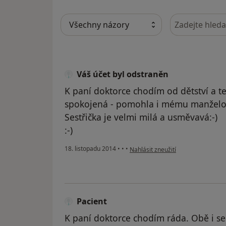
Hledejte v ná
Váš účet byl odstraněn
K paní doktorce chodím od dětství a te
spokojená - pomohla i mému manželovi
Sestřička je velmi milá a usměvavá:-)
:-)
podle názoru uživatele Váš účet b
18. listopadu 2014
•
•
•
Nahlásit zneužití
Pacient
K paní doktorce chodím ráda. Obě i se 