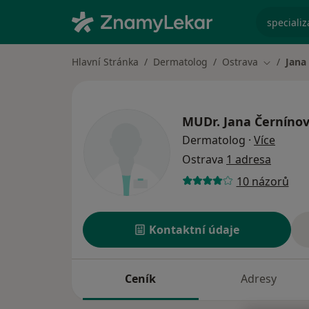
specializ
Hlavní Stránka
Dermatolog
Ostrava
Jana
Změna mě
MUDr.
Jana Černíno
o spec
Dermatolog
·
Více
Ostrava
1 adresa
10 názorů
Kontaktní údaje
Ceník
Adresy