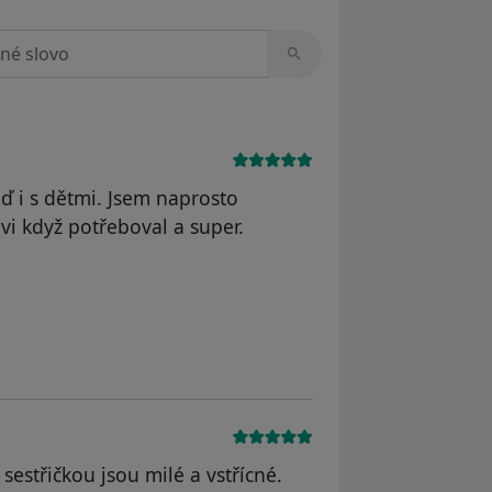
zorech
ď i s dětmi. Jsem naprosto
 když potřeboval a super.
yl odstraněn
sestřičkou jsou milé a vstřícné.