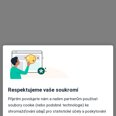
u.Mládežnická 9, Havířov Podlesí, Havířov
•
Mapa
Odborný lékař kožní
Tento specialista nenabízí online rezervaci termínu na této adrese.
Rezervovat termín
MUDr. Jaroslav Pavlas
Respektujeme vaše soukromí
Dermatolog
18 názorů
Přijetím povolujete nám a našim partnerům používat
soubory cookie (nebo podobné technologie) ke
17. listopadu 1790, Ostrava
•
Mapa
shromažďování údajů pro statistické účely a poskytování
Fakultní nemocnice Ostrava