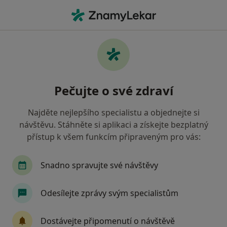
Hla
Dermatolog • Ostrava, moravskoslezský
Filtry
• 1
Mapa
Doporučení dermatologové s Revírní
Pečujte o své zdraví
bratrská pokladna, zdravotní pojišťovna
Ostrava
Najděte nejlepšího specialistu a objednejte si
Jak řadíme výsledky vyhledávání?
návštěvu. Stáhněte si aplikaci a získejte bezplatný
přístup k všem funkcím připraveným pro vás:
Snadno spravujte své návštěvy
Odesílejte zprávy svým specialistům
Dostávejte připomenutí o návštěvě
MUDr. Hana Feriancová