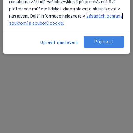
obsahu na základě vašich zvyklostí při procházení. Své
Tento specialista nenabízí online rezervaci termínu na této adrese.
preference můžete kdykoli zkontrolovat a aktualizovat v
nastavení. Další informace naleznete v
zásadách ochrany
Rezervovat termín
soukromí a souborů cookie.
Přijmout
Upravit nastavení
Poliklinika Hrabůvka s.r.o.
·
Více
Dermatolog, Alergolog, Chirurg
236 názorů
Dr. Martínka 7/1491, Ostrava
•
Mapa
Poliklinika Hrabůvka s.r.o.
Tato klinika nemá specialisty s dostupnými termíny v online kalendáři