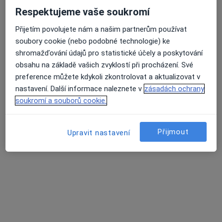
Sušilovo náměstí 5, Olomouc
•
Mapa
Respektujeme vaše soukromí
Vojenská nemocnice Olomouc
Tento specialista nenabízí online rezervaci termínu na této adrese.
Přijetím povolujete nám a našim partnerům používat
soubory cookie (nebo podobné technologie) ke
Rezervovat termín
shromažďování údajů pro statistické účely a poskytování
obsahu na základě vašich zvyklostí při procházení. Své
preference můžete kdykoli zkontrolovat a aktualizovat v
nastavení. Další informace naleznete v
zásadách ochrany
soukromí a souborů cookie.
Přijmout
Upravit nastavení
MUDr. Renata Sheetyová
Dermatolog
13 názorů
Vídeňská 16/561, Olomouc
•
Mapa
Odborný lékař dermatovenerologie