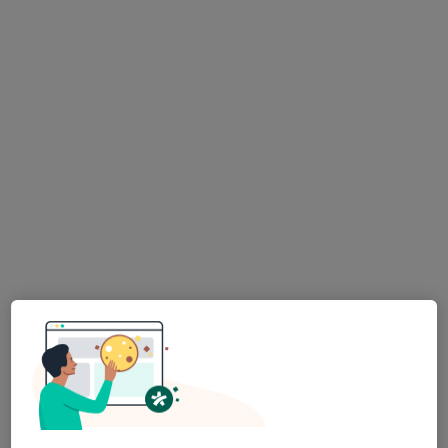
53 názorů
tř. Svornosti 1177/57 (OD Timpo), Olomouc
•
Mapa
DERMACENTRUM s.r.o.
Tento specialista nenabízí online rezervaci termínu na této adrese.
Rezervovat termín
Prim. MUDr. Dominika Diamantová
Dermatolog
6 názorů