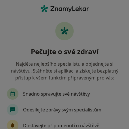
Hla
Dermatolog • Olomouc, olomoucký
Filtry
• 1
Mapa
Doporučení dermatologové s Revírní
Pečujte o své zdraví
bratrská pokladna, zdravotní pojišťovna
Olomouc
Najděte nejlepšího specialistu a objednejte si
Jak řadíme výsledky vyhledávání?
návštěvu. Stáhněte si aplikaci a získejte bezplatný
přístup k všem funkcím připraveným pro vás:
Snadno spravujte své návštěvy
Odesílejte zprávy svým specialistům
Dostávejte připomenutí o návštěvě
MUDr. Romana Nyklová Skřivánková