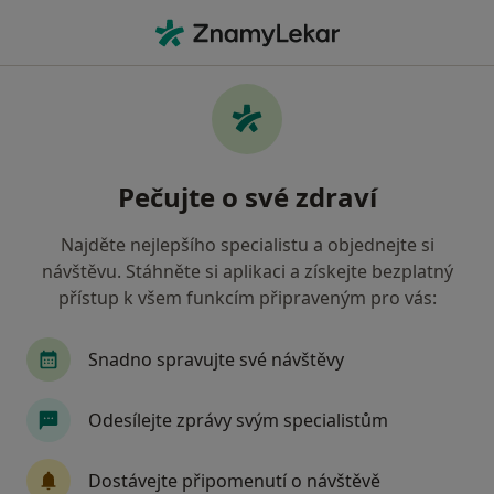
Hla
Kosmetické Vady • Olomouc, olomoucký
Filtry
• 1
Mapa
Kosmetické vady Olomouc
Pečujte o své zdraví
Jak řadíme výsledky vyhledávání?
Najděte nejlepšího specialistu a objednejte si
návštěvu. Stáhněte si aplikaci a získejte bezplatný
Jakého specialistu hledáte?
přístup k všem funkcím připraveným pro vás:
Plastický chirurg
Chirurg
Dermatolog
Snadno spravujte své návštěvy
Odesílejte zprávy svým specialistům
Dostávejte připomenutí o návštěvě