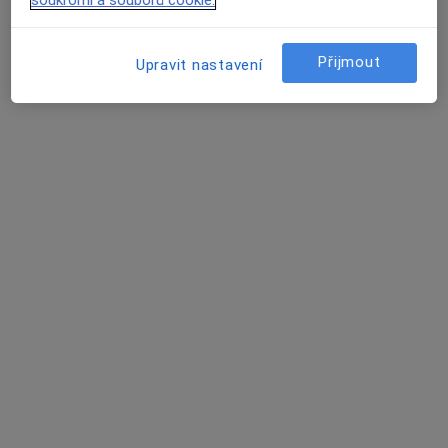
Přijmout
Upravit nastavení
MUDr. Martin Rozprým
·
Více
Plastický chirurg
15 názorů
Litovelská 26, Olomouc
•
Mapa
KLINIKA LLC Olomouc
Konzultace
Cena nebyla přidána
Tento specialista nenabízí online rezervaci termínu na této adrese.
Rezervovat termín