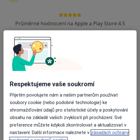
Průměrné hodnocení na Apple a Play Store 4.5
MUDr. Gabriel Badida
·
Více
Plastický chirurg, Chirurg
120 názorů
Adresa 1
Adresa 2
Zdravotníků 248/7, Olomouc
•
Mapa
FNOL - Plastická chirurgie
Respektujeme vaše soukromí
Konzultace
Cena nebyla přidána
Přijetím povolujete nám a našim partnerům používat
Tento specialista nenabízí online rezervaci termínu na této adrese.
soubory cookie (nebo podobné technologie) ke
shromažďování údajů pro statistické účely a poskytování
Rezervovat termín
obsahu na základě vašich zvyklostí při procházení. Své
preference můžete kdykoli zkontrolovat a aktualizovat v
nastavení. Další informace naleznete v
zásadách ochrany
soukromí a souborů cookie.