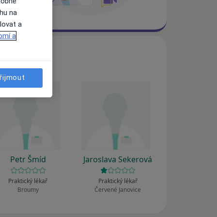
dobné
ahu na
lovat a
omí a
řijmout
Petr Šmíd
Jaroslava Sekerová
Praktický lékař
Praktický lékař
Broumy
Červené Janovice