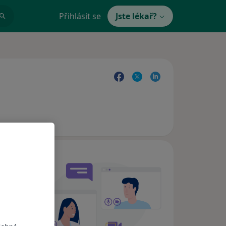
Přihlásit se
Jste lékař?
e,