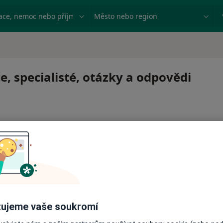
ace, nemoc nebo příjmení
Město nebo region
e, specialisté, otázky a odpovědi
 pro zahájení nebo pokračování léčby. Pokud to potřebujet
ci.
ujeme vaše soukromí