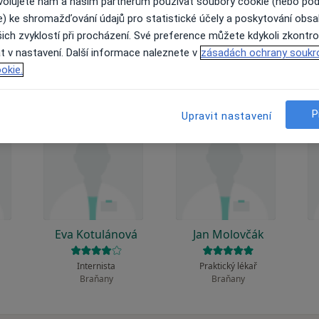
 to funguje?
ovolujete nám a našim partnerům používat soubory cookie (nebo po
e) ke shromažďování údajů pro statistické účely a poskytování obs
ich zvyklostí při procházení. Své preference můžete kdykoli zkontro
t v nastavení. Další informace naleznete v
zásadách ochrany soukr
okie.
P
Upravit nastavení
á
Eva Kotulánová
Jan Molovčák
Internista
Praktický lékař
Braňany
Braňany