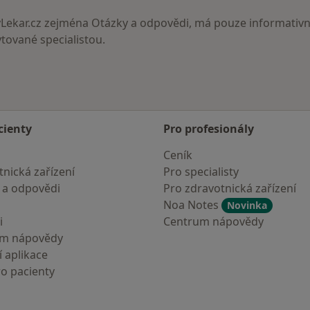
ekar.cz zejména Otázky a odpovědi, má pouze informativní
ované specialistou.
cienty
Pro profesionály
Ceník
nická zařízení
Pro specialisty
 a odpovědi
Pro zdravotnická zařízení
Noa Notes
Novinka
i
Centrum nápovědy
um nápovědy
 aplikace
ro pacienty