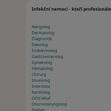
Infekční nemoci - kteří profesionál
Alergolog
Dermatolog
Diagnostik
Dietolog
Endokrinolog
Gastroenterolog
Gynekolog
Hematolog
Chirurg
Imunolog
Internista
Kardiolog
Oční lékař
Otorinolaryngolog
Pediatr