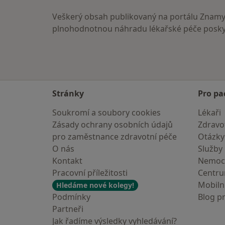
Veškerý obsah publikovaný na portálu ZnamyL
plnohodnotnou náhradu lékařské péče poskyt
Stránky
Pro pa
Soukromí a soubory cookies
Lékaři
Zásady ochrany osobních údajů
Zdravot
pro zaměstnance zdravotní péče
Otázky
O nás
Služby
Kontakt
Nemoc
Pracovní příležitosti
Centr
Mobilní
Hledáme nové kolegy!
Podmínky
Blog p
Partneři
Jak řadíme výsledky vyhledávání?