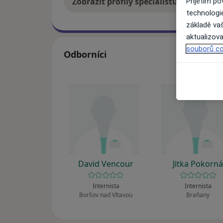
Zobrazit profily specialistů
Jak
Přijetím p
technologi
základě vaš
aktualizova
souborů co
Odborníci
David Vencour
Jitka Pokorn
Internista
Internista
Boršov nad Vltavou
Braňany