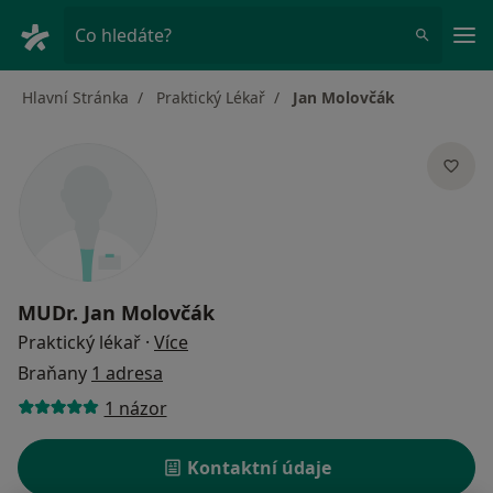
Hla
Co hledáte?
Hlavní Stránka
Praktický Lékař
Jan Molovčák
MUDr.
Jan Molovčák
o specializacích
Praktický lékař
·
Více
Braňany
1 adresa
1 názor
Kontaktní údaje