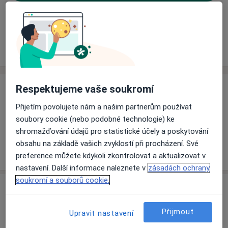
Rezervovat termín
Ceník
Adresy
Názory pacientů (1)
Respektujeme vaše soukromí
Ceník
Přijetím povolujete nám a našim partnerům používat
Informace o službách a cenách nejsou k dispozici
soubory cookie (nebo podobné technologie) ke
Tento specialista ještě nepřidával žádné informace o
shromažďování údajů pro statistické účely a poskytování
svých službách.
obsahu na základě vašich zvyklostí při procházení. Své
preference můžete kdykoli zkontrolovat a aktualizovat v
nastavení. Další informace naleznete v
zásadách ochrany
soukromí a souborů cookie.
Adresa
Přijmout
Ord. praktického lékaře pro dospělé
Upravit nastavení
Braňany 43522