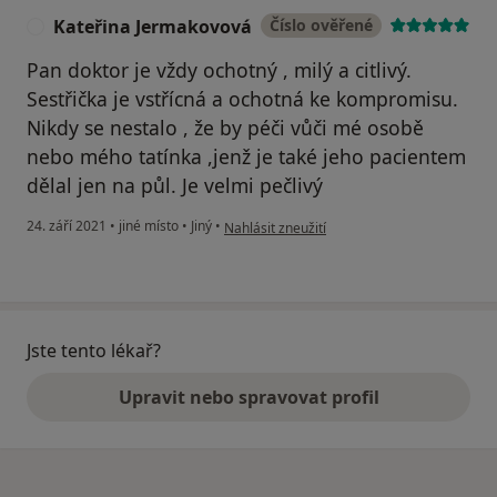
Kateřina Jermakovová
Číslo ověřené
K
Pan doktor je vždy ochotný , milý a citlivý.
Sestřička je vstřícná a ochotná ke kompromisu.
Nikdy se nestalo , že by péči vůči mé osobě
nebo mého tatínka ,jenž je také jeho pacientem
dělal jen na půl. Je velmi pečlivý
podle názoru uživatele Kateřina Jermakovov
24. září 2021
•
jiné místo
•
Jiný
•
Nahlásit zneužití
Jste tento lékař?
Upravit nebo spravovat profil