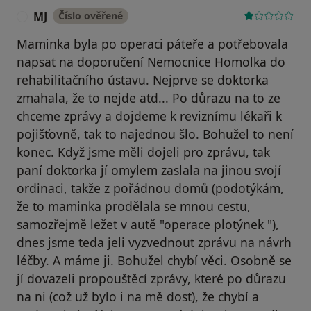
MJ
Číslo ověřené
M
Maminka byla po operaci páteře a potřebovala
napsat na doporučení Nemocnice Homolka do
rehabilitačního ústavu. Nejprve se doktorka
zmahala, že to nejde atd... Po důrazu na to ze
chceme zprávy a dojdeme k reviznímu lékaři k
pojišťovně, tak to najednou šlo. Bohužel to není
konec. Když jsme měli dojeli pro zprávu, tak
paní doktorka jí omylem zaslala na jinou svojí
ordinaci, takže z pořádnou domů (podotýkám,
že to maminka prodělala se mnou cestu,
samozřejmě ležet v autě "operace plotýnek "),
dnes jsme teda jeli vyzvednout zprávu na návrh
léčby. A máme ji. Bohužel chybí věci. Osobně se
jí dovazeli propouštěcí zprávy, které po důrazu
na ni (což už bylo i na mě dost), že chybí a