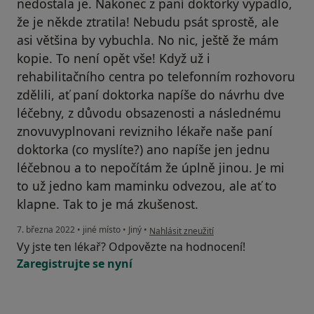
nedostala je. Nakonec z paní doktorky vypadlo,
že je někde ztratila! Nebudu psát sprostě, ale
asi většina by vybuchla. No nic, ještě že mám
kopie. To není opět vše! Když už i
rehabilitačního centra po telefonním rozhovoru
zdělili, ať paní doktorka napíše do návrhu dve
léčebny, z důvodu obsazenosti a následnému
znovuvyplnovani revizniho lékaře naše paní
doktorka (co myslíte?) ano napíše jen jednu
léčebnou a to nepočítám že úplně jinou. Je mi
to už jedno kam maminku odvezou, ale ať to
klapne. Tak to je má zkušenost.
podle názoru uživatele MJ
7. března 2022
•
jiné místo
•
Jiný
•
Nahlásit zneužití
Vy jste ten lékař? Odpovězte na hodnocení!
Zaregistrujte se nyní