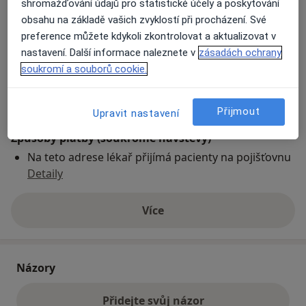
shromažďování údajů pro statistické účely a poskytování
obsahu na základě vašich zvyklostí při procházení. Své
preference můžete kdykoli zkontrolovat a aktualizovat v
Přiblížit mapu
se otevře v nové záložce
nastavení. Další informace naleznete v
zásadách ochrany
soukromí a souborů cookie.
Dostupnost
Na této adrese online kalendář není aktivní
Co mám v takové situaci udělat?
Přijmout
Upravit nastavení
Způsoby platby (soukromé návštěvy)
Na teto adrese lékař přijímá pacienty na pojišťovnu
Detaily
Více
o adrese
Názory
Přidejte svůj názor