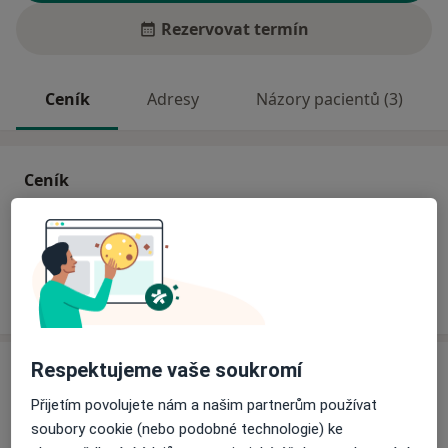
Rezervovat termín
Ceník
Adresy
Názory pacientů (3)
Ceník
Informace o službách a cenách nejsou k dispozici
Tento specialista ještě nepřidával žádné informace o
svých službách.
Adresa
Respektujeme vaše soukromí
Přijetím povolujete nám a našim partnerům používat
Ordinace PL pro dospělé
soubory cookie (nebo podobné technologie) ke
Červené Janovice 28542