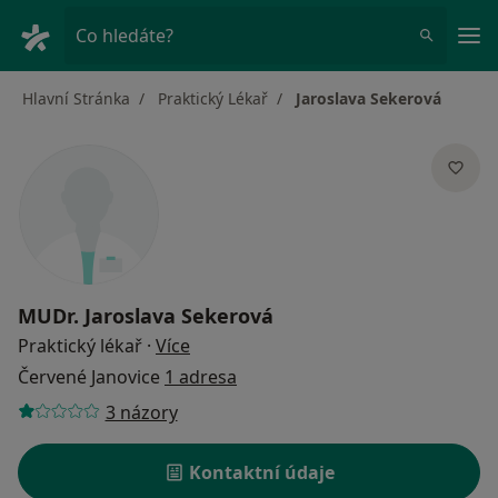
Hla
Co hledáte?
Hlavní Stránka
Praktický Lékař
Jaroslava Sekerová
MUDr.
Jaroslava Sekerová
o specializacích
Praktický lékař
·
Více
Červené Janovice
1 adresa
3 názory
Kontaktní údaje