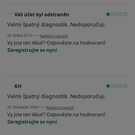
Váš účet byl odstraněn
Velmi špatný diagnostik. Nedoporučuji.
podle názoru uživatele Váš účet byl odstraněn
29. ledna 2013
•
•
•
Nahlásit zneužití
Vy jste ten lékař? Odpovězte na hodnocení!
Zaregistrujte se nyní
KH
Velmi špatný diagnostik. Nedoporučuji.
podle názoru uživatele KH
29. listopadu 2008
•
•
•
Nahlásit zneužití
Vy jste ten lékař? Odpovězte na hodnocení!
Zaregistrujte se nyní