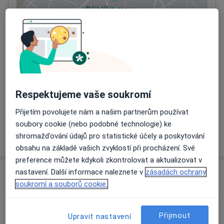
Přiblížit mapu
se otevře v nové záložce
Dostupnost
Na této adrese online kalendář není aktivní
Co mám v takové situaci udělat?
Způsoby platby (soukromé návštěvy)
Respektujeme vaše soukromí
Na teto adrese lékař přijímá pacienty na pojišťovnu
Detaily
Přijetím povolujete nám a našim partnerům používat
soubory cookie (nebo podobné technologie) ke
Více
shromažďování údajů pro statistické účely a poskytování
o adrese
obsahu na základě vašich zvyklostí při procházení. Své
preference můžete kdykoli zkontrolovat a aktualizovat v
nastavení. Další informace naleznete v
zásadách ochrany
Názory
soukromí a souborů cookie.
Přidejte svůj názor
Přijmout
Upravit nastavení