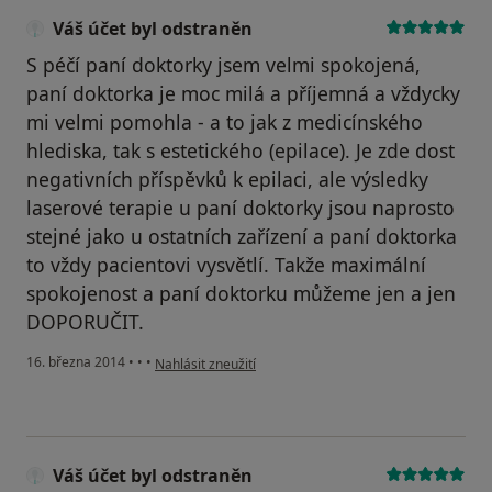
Váš účet byl odstraněn
S péčí paní doktorky jsem velmi spokojená,
paní doktorka je moc milá a příjemná a vždycky
mi velmi pomohla - a to jak z medicínského
hlediska, tak s estetického (epilace). Je zde dost
negativních příspěvků k epilaci, ale výsledky
laserové terapie u paní doktorky jsou naprosto
stejné jako u ostatních zařízení a paní doktorka
to vždy pacientovi vysvětlí. Takže maximální
spokojenost a paní doktorku můžeme jen a jen
DOPORUČIT.
podle názoru uživatele Váš účet byl odstraněn
16. března 2014
•
•
•
Nahlásit zneužití
Váš účet byl odstraněn