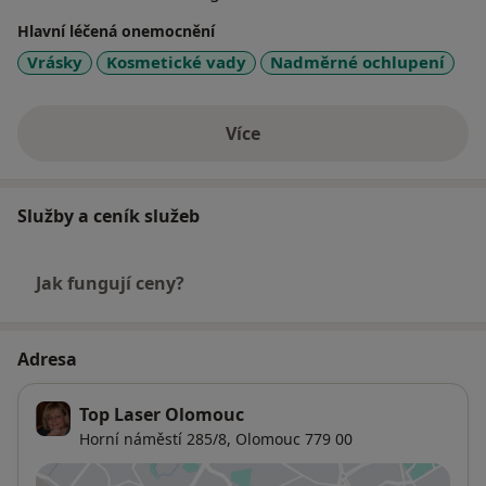
Pondělí 8-12 od 13 - objednané výkony
Hlavní léčená onemocnění
Úterý 8-12 od 13 - objednané výkony
Vrásky
Kosmetické vady
Nadměrné ochlupení
Středa 8-16 objednané výkony
Čtvrtek 12-17.30
Pátek 8-16 objednané výkony
Více
o zkušenostech
Služby a ceník služeb
Jak fungují ceny?
Adresa
Top Laser Olomouc
Horní náměstí 285/8,
Olomouc
779 00