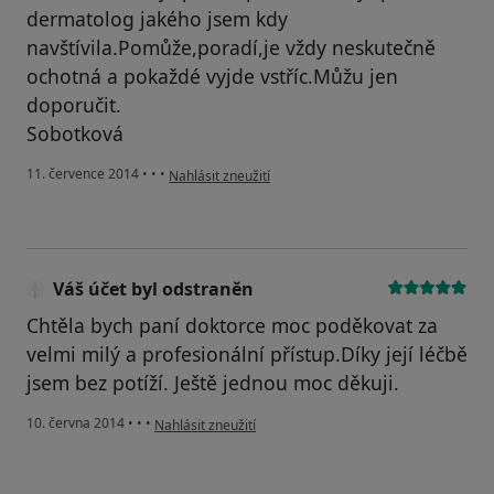
dermatolog jakého jsem kdy
navštívila.Pomůže,poradí,je vždy neskutečně
ochotná a pokaždé vyjde vstříc.Můžu jen
doporučit.
Sobotková
podle názoru uživatele Váš účet byl odstraněn
11. července 2014
•
•
•
Nahlásit zneužití
Váš účet byl odstraněn
Chtěla bych paní doktorce moc poděkovat za
velmi milý a profesionální přístup.Díky její léčbě
jsem bez potíží. Ještě jednou moc děkuji.
podle názoru uživatele Váš účet byl odstraněn
10. června 2014
•
•
•
Nahlásit zneužití