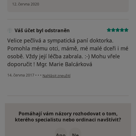
12. června 2020
Váš účet byl odstraněn
Velice pečlivá a sympatická paní doktorka.
Pomohla mému otci, mámě, mé malé dceři i mé
osobě. Vždy její léčba zabrala. :-) Mohu vřele
doporučit ! Mgr. Marie Balcárková
podle názoru uživatele Váš účet byl odstraněn
14. června 2017
•
•
•
Nahlásit zneužití
Pomáhají vám názory rozhodovat o tom,
kterého specialistu nebo ordinaci navštívit?
Ano
Ne