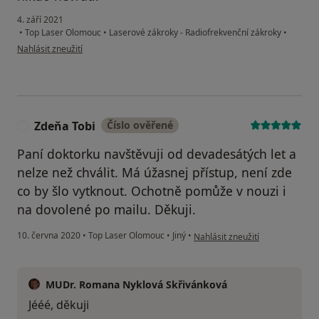
4. září 2021
•
Top Laser Olomouc
•
Laserové zákroky - Radiofrekvenční zákroky
•
podle názoru uživatele MCh
Nahlásit zneužití
Zdeňa Tobi
Číslo ověřené
Z
Paní doktorku navštěvuji od devadesátých let a
nelze než chválit. Má úžasnej přístup, není zde
co by šlo vytknout. Ochotně pomůže v nouzi i
na dovolené po mailu. Děkuji.
podle názoru uživatele Zdeňa T
10. června 2020
•
Top Laser Olomouc
•
Jiný
•
Nahlásit zneužití
MUDr. Romana Nyklová Skřivánková
Jééé, děkuji