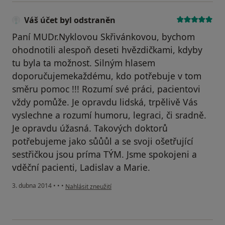
Váš účet byl odstraněn
Paní MUDr.Nyklovou Skřivánkovou, bychom
ohodnotili alespoň deseti hvězdičkami, kdyby
tu byla ta možnost. Silným hlasem
doporučujemekaždému, kdo potřebuje v tom
směru pomoc !!! Rozumí své práci, pacientovi
vždy pomůže. Je opravdu lidská, trpělivě Vás
vyslechne a rozumí humoru, legraci, či sradně.
Je opravdu úžasná. Takových doktorů
potřebujeme jako sůůůl a se svoji ošetřující
sestřičkou jsou príma TÝM. Jsme spokojeni a
vděční pacienti, Ladislav a Marie.
podle názoru uživatele Váš účet byl odstraněn
3. dubna 2014
•
•
•
Nahlásit zneužití