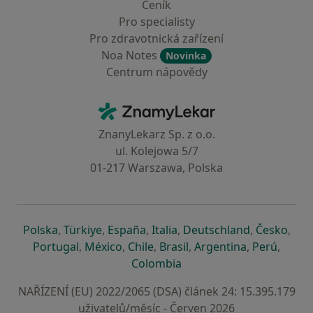
Ceník
Pro specialisty
Pro zdravotnická zařízení
Noa Notes
Novinka
Centrum nápovědy
Kontakt
ZnamyLekar - Hlavní stránka
ZnanyLekarz Sp. z o.o.
ul. Kolejowa 5/7
01-217 Warszawa, Polska
se otevře v nové záložce
se otevře v nové záložce
se otevře v nové záložce
se otevře v nové záložce
se otevře v 
se o
Polska
,
Türkiye
,
España
,
Italia
,
Deutschland
,
Česko
,
se otevře v nové záložce
se otevře v nové záložce
se otevře v nové záložce
se otevře v nové záložc
se otevře v 
se ote
Portugal
,
México
,
Chile
,
Brasil
,
Argentina
,
Perú
,
se otevře v nové záložce
Colombia
NAŘÍZENÍ (EU) 2022/2065 (DSA) článek 24: 15.395.179
uživatelů/měsíc - Červen 2026