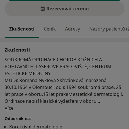
Rezervovat termín
Zkušenosti
Ceník
Adresy
Názory pacientů (
Zkušenosti
SOUKROMÁ ORDINACE CHOROB KOŽNÍCH A
POHLAVNÍCH, LASEROVÉ PRACOVIŠTĚ, CENTRUM
ESTETICKÉ MEDICÍNY
MUDr. Romana Nyklová Skřivánková, narozená
30.10.1964 v Olomouci, od r. 1994 soukromá praxe, 25
let praxe v oboru,15 let praxe v estetické dermatologii.
Ordinace nabízí klasické vyšetření v oboru
O mně
dermatologie a venerologie.
Více
Do ambulantních hodin se neobjednává, všechny
Odborník na:
zákroky dle objednávky po osobní dohodě.
Korektivní dermatologie
PRACOVIŠTĚ AKREDITOVÁNO ISO 9001 : 2008