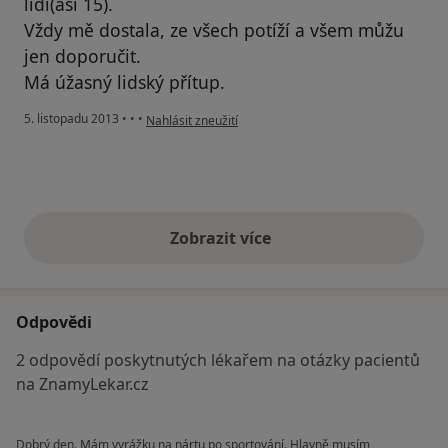
lidí(asi 15).
Vždy mě dostala, ze všech potíží a všem můžu
jen doporučit.
Má úžasný lidský přítup.
podle názoru uživatele Váš účet byl odstraněn
5. listopadu 2013
•
•
•
Nahlásit zneužití
Zobrazit více
výše uvedené názory
Odpovědi
2 odpovědí poskytnutých lékařem na otázky pacientů
na ZnamyLekar.cz
Dobrý den. Mám vyrážku na nártu po sportování. Hlavně musím