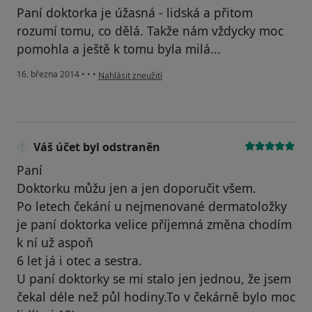
Paní doktorka je úžasná - lidská a přitom
rozumí tomu, co dělá. Takže nám vždycky moc
pomohla a ještě k tomu byla milá...
podle názoru uživatele Váš účet byl odstraněn
16. března 2014
•
•
•
Nahlásit zneužití
Váš účet byl odstraněn
Paní
Doktorku můžu jen a jen doporučit všem.
Po letech čekání u nejmenované dermatoložky
je paní doktorka velice příjemná změna chodím
k ní už aspoň
6 let já i otec a sestra.
U paní doktorky se mi stalo jen jednou, že jsem
čekal déle než půl hodiny.To v čekárně bylo moc