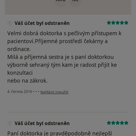
Váš účet byl odstraněn
Velmi dobrá doktorka s pečlivým přístupem k
pacientovi.Příjemné prostředí čekárny a
ordinace.
Milá a příjemná sestra je s paní doktorkou
výborně sehraný tým kam je radost přijít ke
konzultaci
nebo na zákrok.
podle názoru uživatele Váš účet byl odstraněn
4. června 2016
•
•
•
Nahlásit zneužití
Váš účet byl odstraněn
Paní doktorka je pravděpodobně nejlepší