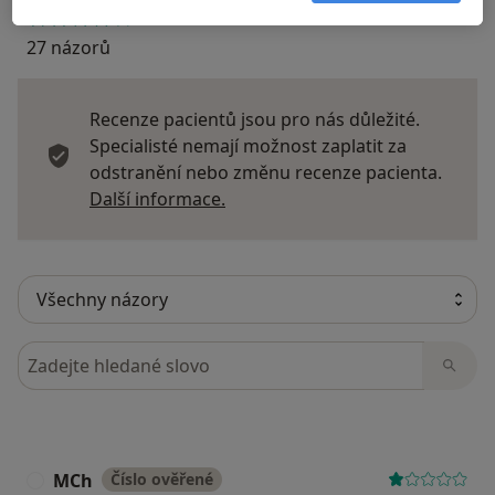
27 názorů
Recenze pacientů jsou pro nás důležité.
Specialisté nemají možnost zaplatit za
odstranění nebo změnu recenze pacienta.
Další informace o názorech
Další informace.
Hledejte v názorech
MCh
Číslo ověřené
M