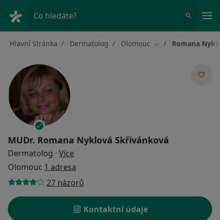
Hla
Co hledáte?
Hlavní Stránka
Dermatolog
Olomouc
Romana Nyklo
Změna města
MUDr.
Romana Nyklová Skřivánková
o specializacích
Dermatolog
·
Více
Olomouc
1 adresa
27 názorů
Kontaktní údaje