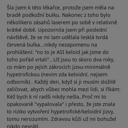
Šla jsem k této lékařce, protože jsem měla na
bradě podkožní bulku. Nakonec z toho bylo
několikero zásahů laserem po sobě v relativně
krátké době. Upozornila jsem při poslední
návštěvě, že se mi tam udělala lesklá tvrdá
červená bulka...nikdy nezapomenu na
prohlášení: "no to je ASI keloid jak jsme do
toho pořád vrtali"...Už jsou to skoro dva roky,
co mám po jejích zákrocích jizvu-minimálně
hypetrofickou (nevim zda keloidní, nejsem
odborník) . Každý den, když si ji musím složitě
zaličovat, abych vůbec mohla mezi lidi, si říkám:
Kéž bych k ní radši nikdy nešla..Proč mi to
opakovaně "vypalovala" i přesto, že jste znala
to riziko vytvoření hypetrofické/keloidní jizvy,
tomu nerozumím. Zdravou kůži už mi bohužel
nikdo nevrátí.