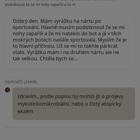
podotknout že se mi nohy zapařili a že m
Dobrý den. Mám vyrážku na nártu po
sportování. Hlavně musím podotknout že se mi
nohy zapařili a že mi nateklo do bot a já v těch
mokrých botech nadále sportovala. Myslím že je
to hlavní příčinou. Už se mi to takhle párkrát
stalo. Vyrážku mám i na druhém nártu ale ne
tak velkou. Chtěla bych se…
ODPOVĚĎ LÉKAŘE:
zdravím., podle popisu by mohlo jít o projevy
mykotickomikrobiální, nebo o čistý atopický
ekzém