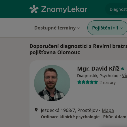
specializ
Dostupné termíny
Pojištění
•
1
Doporučení diagnostici s Revírní bratr
pojišťovna Olomouc
Mgr. David Kříž
·
Ví
Diagnostik, Psycholog
2 názory
Jezdecká 1968/7, Prostějov
•
Mapa
Ordinace klinické psychologie - PhDr. Adam