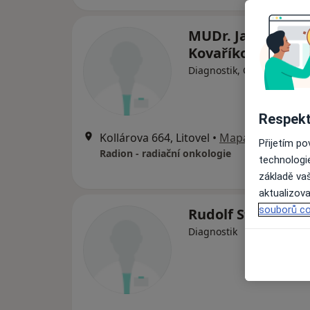
MUDr. Jarmila
Kovaříková
Diagnostik, Onkolog
Respekt
Kollárova 664, Litovel
•
Mapa
Přijetím p
Radion - radiační onkologie
technologi
základě vaš
aktualizova
souborů co
Rudolf Stupka
Diagnostik