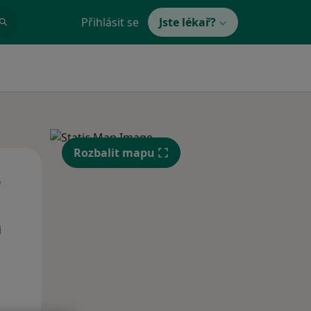
Přihlásit se
Jste lékař?
Rozbalit mapu
Út
St
Čt
n
11 Srpen
12 Srpen
13 Srpen
i