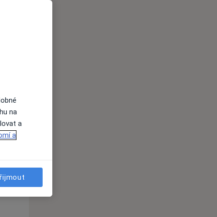
Út
St
Čt
n
11 Srpen
12 Srpen
13 Srpen
i
dobné
ahu na
lovat a
omí a
Út
St
Čt
n
11 Srpen
12 Srpen
13 Srpen
řijmout
i