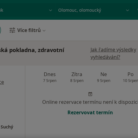
ace, nemoc nebo příjmení
Město nebo region
Více filtrů
ská pokladna, zdravotní
Jak řadíme výsledky
vyhledávání?
Dnes
Zítra
Ne
Po
7 Srpen
8 Srpen
9 Srpen
10 Srpe
ce
Online rezervace termínu není k dispozic
Rezervovat termín
 Suchý