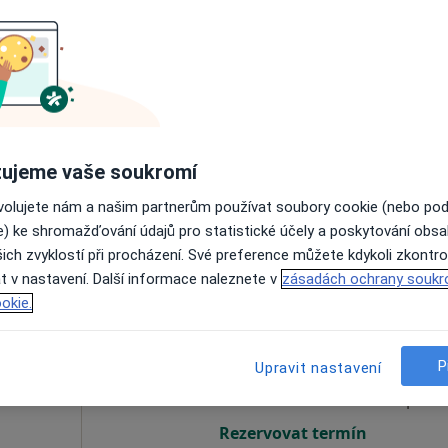
Dnes
Zítra
Ne
Po
7 Srpen
8 Srpen
9 Srpen
10 Srpe
Online rezervace termínu není k dispozic
ujeme vaše soukromí
Rezervovat termín
ovolujete nám a našim partnerům používat soubory cookie (nebo po
e) ke shromažďování údajů pro statistické účely a poskytování obs
ich zvyklostí při procházení. Své preference můžete kdykoli zkontro
t v nastavení. Další informace naleznete v
zásadách ochrany soukr
okie.
Dnes
Zítra
Ne
Po
7 Srpen
8 Srpen
9 Srpen
10 Srpe
P
Upravit nastavení
Online rezervace termínu není k dispozic
Rezervovat termín