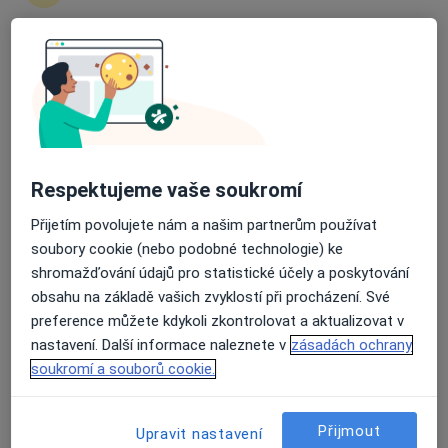
Průměrné hodnocení na Apple a Play Store 4.5
PhDr. Mgr. Milena Blažková
·
Více
Psycholog, Psychoterapeut
37 názorů
Adresa
Online
Respektujeme vaše soukromí
Přijetím povolujete nám a našim partnerům používat
Olomouc
•
Mapa
soubory cookie (nebo podobné technologie) ke
PhDr. Mgr. Milena Blažková - online
shromažďování údajů pro statistické účely a poskytování
Psychoterapie
1 500 Kč
obsahu na základě vašich zvyklostí při procházení. Své
Tento specialista nenabízí online rezervaci termínu na této adrese.
preference můžete kdykoli zkontrolovat a aktualizovat v
nastavení. Další informace naleznete v
zásadách ochrany
Rezervovat termín
soukromí a souborů cookie.
Přijmout
Upravit nastavení