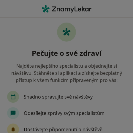
Hla
Hysterie • Olomouc, olomoucký
Filtry
• 1
Mapa
Hysterie Olomouc
Pečujte o své zdraví
Jak řadíme výsledky vyhledávání?
Najděte nejlepšího specialistu a objednejte si
návštěvu. Stáhněte si aplikaci a získejte bezplatný
Jakého specialistu hledáte?
přístup k všem funkcím připraveným pro vás:
Psycholog
Psychiatr
Diagnostik
Psyc
Snadno spravujte své návštěvy
Odesílejte zprávy svým specialistům
Dostávejte připomenutí o návštěvě