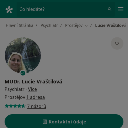
Hla
Co hledáte?
Hlavní Stránka
Psychiatr
Prostějov
Lucie Vraštilová
Změna města
MUDr.
Lucie Vraštilová
o specializacích
Psychiatr
·
Více
Prostějov
1 adresa
7 názorů
Kontaktní údaje