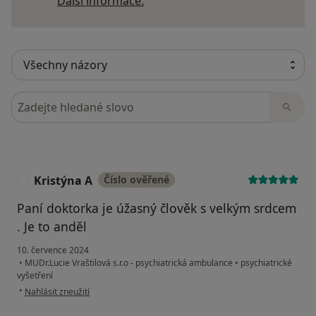
Další informace o názorech
Další informace.
Hledejte v názorech
Kristýna A
Číslo ověřené
K
Paní doktorka je úžasný člověk s velkým srdcem
. Je to anděl
10. července 2024
•
MUDr.Lucie Vraštilová s.r.o - psychiatrická ambulance
•
psychiatrické
vyšetření
podle názoru uživatele Kristýna A
•
Nahlásit zneužití