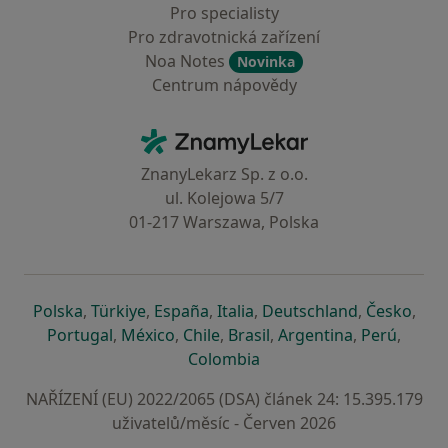
Pro specialisty
Pro zdravotnická zařízení
Noa Notes
Novinka
Centrum nápovědy
Kontakt
ZnamyLekar - Hlavní stránka
ZnanyLekarz Sp. z o.o.
ul. Kolejowa 5/7
01-217 Warszawa, Polska
se otevře v nové záložce
se otevře v nové záložce
se otevře v nové záložce
se otevře v nové záložce
se otevře v 
se o
Polska
,
Türkiye
,
España
,
Italia
,
Deutschland
,
Česko
,
se otevře v nové záložce
se otevře v nové záložce
se otevře v nové záložce
se otevře v nové záložc
se otevře v 
se ote
Portugal
,
México
,
Chile
,
Brasil
,
Argentina
,
Perú
,
se otevře v nové záložce
Colombia
NAŘÍZENÍ (EU) 2022/2065 (DSA) článek 24: 15.395.179
uživatelů/měsíc - Červen 2026