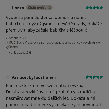
Honza
Číslo ověřené
H
Výborná paní doktorka, pomohla nám s
babičkou, když už jsme si nevěděli rady, dokáže
přemluvit, aby začala babička s léčbou :)
2. března 2021
•
MUDr.Lucie Vraštilová s.r.o - psychiatrická ambulance
•
psychiatrické
vyšetření
podle názoru uživatele Honza
•
Nahlásit zneužití
Váš účet byl odstraněn
Paní doktorka se ve svém oboru vyzná.
Dokázala rozklíčovat mé problémy s rodiči a
nasměrovat mne do dalších let. Dokázala mi
pomoci i nad rámec svých lékařských povinností