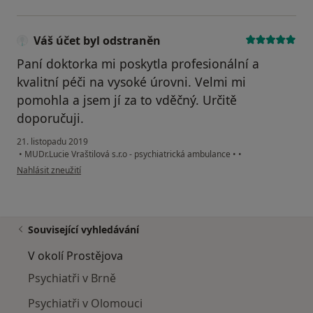
Váš účet byl odstraněn
Paní doktorka mi poskytla profesionální a
kvalitní péči na vysoké úrovni. Velmi mi
pomohla a jsem jí za to vděčný. Určitě
doporučuji.
21. listopadu 2019
•
MUDr.Lucie Vraštilová s.r.o - psychiatrická ambulance
•
•
podle názoru uživatele Váš účet byl odstraněn
Nahlásit zneužití
Související vyhledávání
V okolí Prostějova
Psychiatři v Brně
Psychiatři v Olomouci