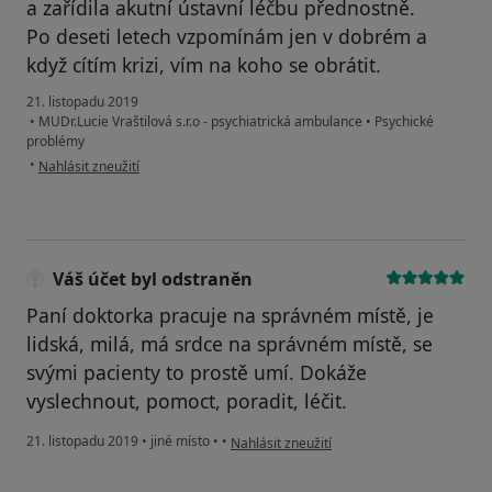
a zařídila akutní ústavní léčbu přednostně.
Po deseti letech vzpomínám jen v dobrém a
když cítím krizi, vím na koho se obrátit.
21. listopadu 2019
•
MUDr.Lucie Vraštilová s.r.o - psychiatrická ambulance
•
Psychické
problémy
podle názoru uživatele Váš účet byl odstraněn
•
Nahlásit zneužití
Váš účet byl odstraněn
Paní doktorka pracuje na správném místě, je
lidská, milá, má srdce na správném místě, se
svými pacienty to prostě umí. Dokáže
vyslechnout, pomoct, poradit, léčit.
podle názoru uživatele Váš účet byl odstra
21. listopadu 2019
•
jiné místo
•
•
Nahlásit zneužití