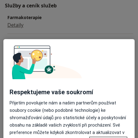
Služby a ceník služeb
Farmakoterapie
Detaily
Injekce
Detaily
Krevní test
Detaily
Psychiatrická konzultace
Respektujeme vaše soukromí
Detaily
Přijetím povolujete nám a našim partnerům používat
soubory cookie (nebo podobné technologie) ke
Psychiatrické vyšetření
shromažďování údajů pro statistické účely a poskytování
Detaily
obsahu na základě vašich zvyklostí při procházení. Své
preference můžete kdykoli zkontrolovat a aktualizovat v
+ 3 služby