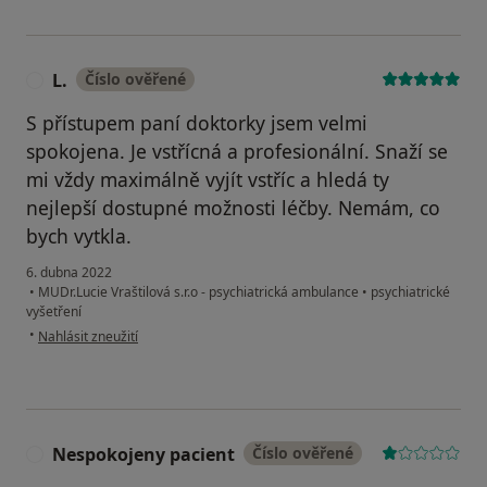
L.
Číslo ověřené
L
S přístupem paní doktorky jsem velmi
spokojena. Je vstřícná a profesionální. Snaží se
mi vždy maximálně vyjít vstříc a hledá ty
nejlepší dostupné možnosti léčby. Nemám, co
bych vytkla.
6. dubna 2022
•
MUDr.Lucie Vraštilová s.r.o - psychiatrická ambulance
•
psychiatrické
vyšetření
podle názoru uživatele L.
•
Nahlásit zneužití
Nespokojeny pacient
Číslo ověřené
N