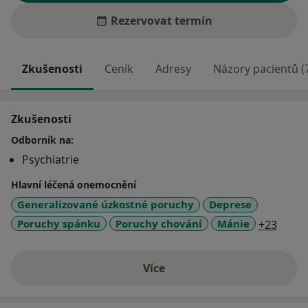
Rezervovat termín
Zkušenosti
Ceník
Adresy
Názory pacientů (
Zkušenosti
Odborník na:
Psychiatrie
Hlavní léčená onemocnění
Generalizované úzkostné poruchy
Deprese
a11y_
Poruchy spánku
Poruchy chování
Mánie
+23
Více
o zkušenostech