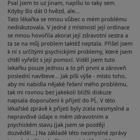
Psal jsem to uz jinam, napíšu to taky sem.
Kdyby šlo dát 0 hvězd, ale...
Tato lékařka se mnou vůbec o mém problému
nediskutovala. V jedné z místností její ordinace
se mnou hovořila akorat její zdravotní sestra a
ta se na můj problem taktéž neptala. Přišel jsem
k ní s určitými psychickými problemy, které jsem
chtěl vyřešit s její pomocí. Viděl jsem tuto
lekařku pouze jednou a to při první a zároveň
poslední navšteve... Jak píši výše - místo toho,
aby mi nabidla nějaké řešení mého problému,
tak mi rovnou bez jakekoli bližši diskuze
napsala doporučeni k přijetí do PĹ. V této
lékařské zprávě k přijetí byly zcela nesmyslné a
nepravdivé údaje o mém zdravotním a
psychickém stavu.(jak jsem se později
dozvěděl...) Na základě této nesmyslné zprávy