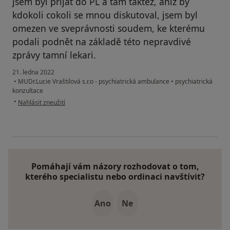
jsem byl přijat do PL a tam taktéž, aniž by
kdokoli cokoli se mnou diskutoval, jsem byl
omezen ve sveprávnosti soudem, ke kterému
podali podnět na základě této nepravdivé
zprávy tamní lekari.
21. ledna 2022
•
MUDr.Lucie Vraštilová s.r.o - psychiatrická ambulance
•
psychiatrická
konzultace
podle názoru uživatele Nespokojeny pacient
•
Nahlásit zneužití
Pomáhají vám názory rozhodovat o tom,
kterého specialistu nebo ordinaci navštívit?
Ano
Ne