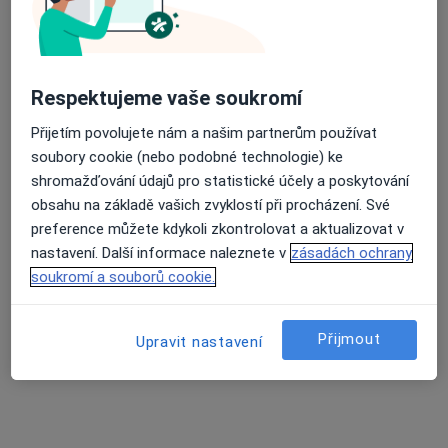
Prostějov
•
Mapa
Ordinace
Tento specialista nenabízí online rezervaci termínu na této adrese.
Respektujeme vaše soukromí
Rezervovat termín
Přijetím povolujete nám a našim partnerům používat
soubory cookie (nebo podobné technologie) ke
shromažďování údajů pro statistické účely a poskytování
obsahu na základě vašich zvyklostí při procházení. Své
preference můžete kdykoli zkontrolovat a aktualizovat v
nastavení. Další informace naleznete v
zásadách ochrany
soukromí a souborů cookie.
Přijmout
Upravit nastavení
Poliklinika Olomouc s.r.o.
·
Více
Psychiatr, Chirurg, Dermatolog
57 názorů
třída Svobody 1067/32, Olomouc
•
Mapa