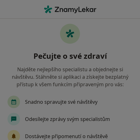
Hla
Psychiatr • Prostějov, olomoucký
Filtry
• 1
Mapa
Doporučení psychiatři s Revírní bratrská
Pečujte o své zdraví
pokladna, zdravotní pojišťovna Prostějov
Jak řadíme výsledky vyhledávání?
Najděte nejlepšího specialistu a objednejte si
návštěvu. Stáhněte si aplikaci a získejte bezplatný
přístup k všem funkcím připraveným pro vás:
Snadno spravujte své návštěvy
Odesílejte zprávy svým specialistům
MUDr. Lucie Vraštilová
Dostávejte připomenutí o návštěvě
·
Více
Psychiatr