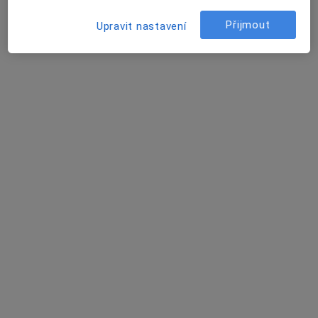
53 názorů
Přijmout
Upravit nastavení
Masarykova tř. 62/1132, Plzeň
•
Mapa
Zdravotnické zařízení Plzeň - Doubravka s.r.o.
Tato klinika nemá specialisty s dostupnými termíny v online kalendáři
Zobrazit profil
MUDr. Hana Vaňková
Psychiatr
1 názor