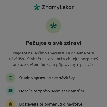
Hla
Psychiatr • Plzeň, plzeňský
Filtry
• 1
Mapa
Doporučení psychiatři s Revírní bratrská
Pečujte o své zdraví
pokladna, zdravotní pojišťovna Plzeň
Jak řadíme výsledky vyhledávání?
Najděte nejlepšího specialistu a objednejte si
návštěvu. Stáhněte si aplikaci a získejte bezplatný
přístup k všem funkcím připraveným pro vás:
Snadno spravujte své návštěvy
Odesílejte zprávy svým specialistům
MUDr. Jitka Rumlová
Dostávejte připomenutí o návštěvě
Psychiatr