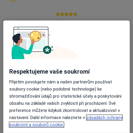
6 názorů
Edvarda Beneše 1128/13, Plzeň
•
Mapa
Průměrné hodnocení na Apple a Play Store 4.5
FN Plzeň - Psychiatrická klinika
Tento specialista nenabízí online rezervaci termínu na této adrese.
Rezervovat termín
Respektujeme vaše soukromí
Přijetím povolujete nám a našim partnerům používat
soubory cookie (nebo podobné technologie) ke
shromažďování údajů pro statistické účely a poskytování
obsahu na základě vašich zvyklostí při procházení. Své
preference můžete kdykoli zkontrolovat a aktualizovat v
Zdravotnické zařízení Plzeň - Doubravka
nastavení. Další informace naleznete v
zásadách ochrany
s.r.o.
soukromí a souborů cookie.
·
Více
Psychiatr, Chirurg, Internista