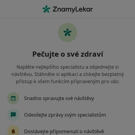
Hla
Anesteziolog • Plzeň, plzeňský
Filtry
• 1
Mapa
Doporučení anesteziologové s Revírní
Pečujte o své zdraví
bratrská pokladna, zdravotní pojišťovna
Plzeň
Najděte nejlepšího specialistu a objednejte si
Jak řadíme výsledky vyhledávání?
návštěvu. Stáhněte si aplikaci a získejte bezplatný
přístup k všem funkcím připraveným pro vás:
Snadno spravujte své návštěvy
Odesílejte zprávy svým specialistům
Dostávejte připomenutí o návštěvě
Fakultní nemocnice Plzeň