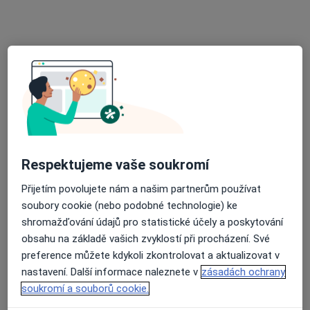
Tento specialista nenabízí online rezervaci termínu na této adrese.
Rezervovat termín
Respektujeme vaše soukromí
Přijetím povolujete nám a našim partnerům používat
Pavlína Šmídová
soubory cookie (nebo podobné technologie) ke
Anesteziolog
shromažďování údajů pro statistické účely a poskytování
Edvarda Beneše 1128/13, Plzeň
•
Mapa
obsahu na základě vašich zvyklostí při procházení. Své
Fakultní nemocnice Plzeň
preference můžete kdykoli zkontrolovat a aktualizovat v
nastavení. Další informace naleznete v
zásadách ochrany
Tento specialista nenabízí online rezervaci termínu na této adrese.
soukromí a souborů cookie.
Rezervovat termín