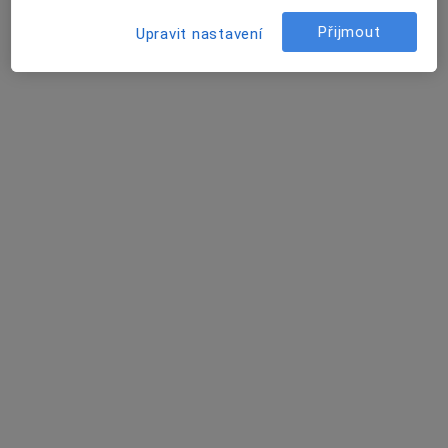
Přijmout
Upravit nastavení
Lubomír Fictum
Anesteziolog, Praktický lékař
Edvarda Beneše 1128/13, Plzeň
•
Mapa
Fakultní nemocnice Plzeň
Tento specialista nenabízí online rezervaci termínu na této adrese.
Rezervovat termín