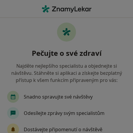
Hla
Anesteziolog • České Budějovice, jihočeský
Filtry
• 1
Mapa
Doporučení anesteziologové s Revírní
Pečujte o své zdraví
bratrská pokladna, zdravotní pojišťovna
České Budějovice
Najděte nejlepšího specialistu a objednejte si
Jak řadíme výsledky vyhledávání?
návštěvu. Stáhněte si aplikaci a získejte bezplatný
přístup k všem funkcím připraveným pro vás:
Snadno spravujte své návštěvy
Odesílejte zprávy svým specialistům
Dostávejte připomenutí o návštěvě
MUDr. Martin Kloub