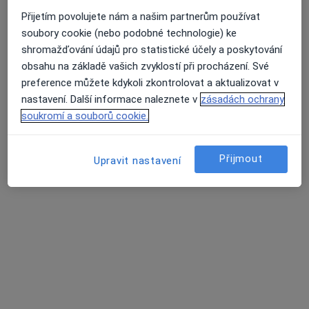
Nemocnice České Budějovice, a.s.
Přijetím povolujete nám a našim partnerům používat
Tento specialista nenabízí online rezervaci termínu na této adrese.
soubory cookie (nebo podobné technologie) ke
shromažďování údajů pro statistické účely a poskytování
Rezervovat termín
obsahu na základě vašich zvyklostí při procházení. Své
preference můžete kdykoli zkontrolovat a aktualizovat v
nastavení. Další informace naleznete v
zásadách ochrany
soukromí a souborů cookie.
Přijmout
Upravit nastavení
MUDr. Naděžda Pavlíčková
Anesteziolog, Oční lékař
Lidická tř. 112/25, České Budějovice
•
Mapa
Oftalmologická ambulance
Tento specialista nenabízí online rezervaci termínu na této adrese.