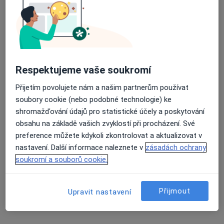
Anesteziolog, Praktický lékař
11 názorů
Průměrné hodnocení na Apple a Play Store 4.5
Jelínkova 991, Třebíč
•
Mapa
Ordinace praktického lékaře
Tento specialista nenabízí online rezervaci termínu na této adrese.
Respektujeme vaše soukromí
Přijetím povolujete nám a našim partnerům používat
Rezervovat termín
soubory cookie (nebo podobné technologie) ke
shromažďování údajů pro statistické účely a poskytování
obsahu na základě vašich zvyklostí při procházení. Své
preference můžete kdykoli zkontrolovat a aktualizovat v
nastavení. Další informace naleznete v
zásadách ochrany
soukromí a souborů cookie.
Přijmout
Upravit nastavení
Roman Malý
Anesteziolog, Chirurg