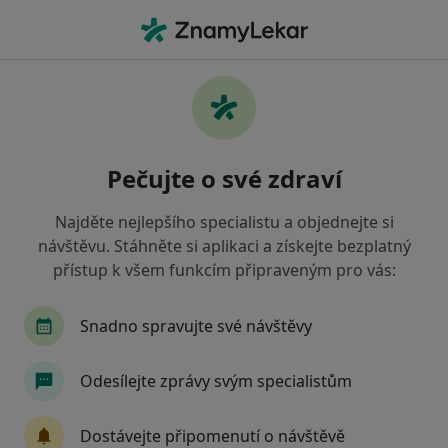
Hla
Anesteziolog • Strakonice, jihočeský
Filtry
• 1
Mapa
Doporučení anesteziologové s Revírní
Pečujte o své zdraví
bratrská pokladna, zdravotní pojišťovna
Strakonice
Najděte nejlepšího specialistu a objednejte si
Jak řadíme výsledky vyhledávání?
návštěvu. Stáhněte si aplikaci a získejte bezplatný
přístup k všem funkcím připraveným pro vás:
Snadno spravujte své návštěvy
Odesílejte zprávy svým specialistům
Dostávejte připomenutí o návštěvě
Nemocnice Strakonice, a.s.