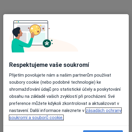
Radomyšlská 336, Strakonice
•
Mapa
Nemocnice Strakonice, a.s.
Tento specialista nenabízí online rezervaci termínu na této adrese.
Rezervovat termín
Respektujeme vaše soukromí
Přijetím povolujete nám a našim partnerům používat
soubory cookie (nebo podobné technologie) ke
shromažďování údajů pro statistické účely a poskytování
obsahu na základě vašich zvyklostí při procházení. Své
Roman Audolenský
preference můžete kdykoli zkontrolovat a aktualizovat v
Anesteziolog
nastavení. Další informace naleznete v
zásadách ochrany
soukromí a souborů cookie.
Radomyšlská 336, Strakonice
•
Mapa
Nemocnice Strakonice, a.s.