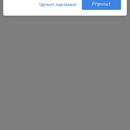
Tento specialista nenabízí online rezervaci termínu na této adrese.
Přijmout
Upravit nastavení
Rezervovat termín
Marek Zbořil
Anesteziolog
Radomyšlská 336, Strakonice
•
Mapa
Nemocnice Strakonice, a.s.
Tento specialista nenabízí online rezervaci termínu na této adrese.
Rezervovat termín