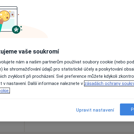
·
Chirurg
Online rezervace termínu není k dispozic
Zobrazit profil
ujeme vaše soukromí
ovolujete nám a našim partnerům používat soubory cookie (nebo po
Dnes
Zítra
So
Ne
e) ke shromažďování údajů pro statistické účely a poskytování obs
6 Srpen
7 Srpen
8 Srpen
9 Srpen
ich zvyklostí při procházení. Své preference můžete kdykoli zkontro
t v nastavení. Další informace naleznete v
zásadách ochrany soukr
okie.
Online rezervace termínu není k dispozic
Rezervovat termín
P
Upravit nastavení