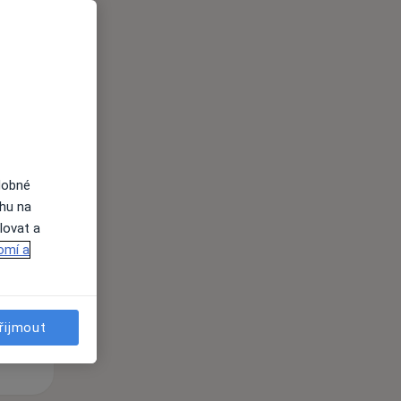
i
dobné
Po
Út
St
ahu na
10 Srpen
11 Srpen
12 Srpen
lovat a
omí a
i
řijmout