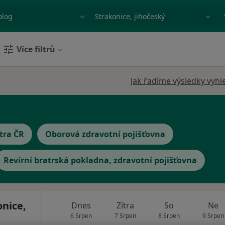
ace, nemoc nebo příjmení
Město nebo region
Více filtrů
Jak řadíme výsledky vyhl
tra ČR
Oborová zdravotní pojišťovna
Revírní bratrská pokladna, zdravotní pojišťovna
nice,
Dnes
Zítra
So
Ne
6 Srpen
7 Srpen
8 Srpen
9 Srpen