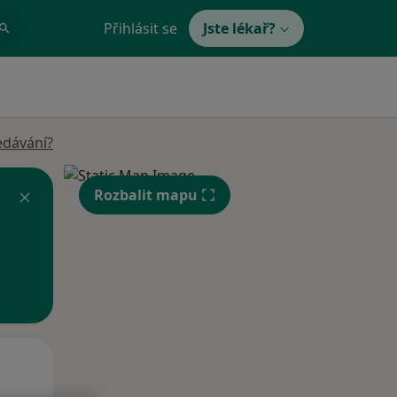
Přihlásit se
Jste lékař?
edávání?
Rozbalit mapu
Po
Út
St
10 Srpen
11 Srpen
12 Srpen