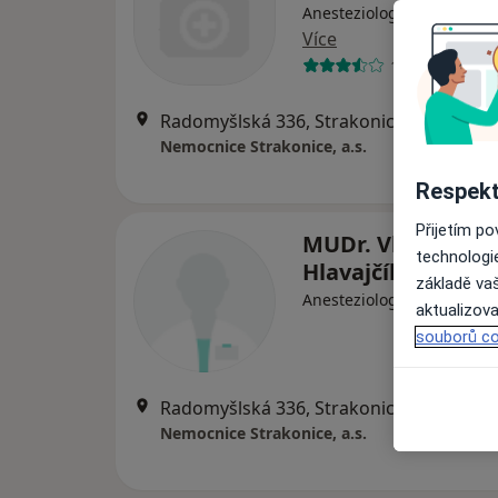
Anesteziolog, Alergolog, 
Více
18 názorů
Radomyšlská 336, Strakonice
•
Mapa
Nemocnice Strakonice, a.s.
Respekt
Přijetím p
MUDr. Vladimír
technologi
Hlavajčík
základě vaš
Anesteziolog
aktualizova
souborů co
Radomyšlská 336, Strakonice
•
Mapa
Nemocnice Strakonice, a.s.