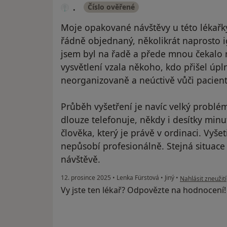
.
Číslo ověřené
Moje opakované návštěvy u této lékařky
řádně objednaný, několikrát naprosto i
jsem byl na řadě a přede mnou čekalo ně
vysvětlení vzala někoho, kdo přišel úpl
neorganizovaně a neúctivě vůči pacientů
Průběh vyšetření je navíc velký problé
dlouze telefonuje, někdy i desítky min
člověka, který je právě v ordinaci. Vyše
nepůsobí profesionálně. Stejná situace
návštěvě.
podle názoru uživ
12. prosince 2025
•
Lenka Fürstová
•
Jiný
•
Nahlásit zneužití
Vy jste ten lékař? Odpovězte na hodnocení