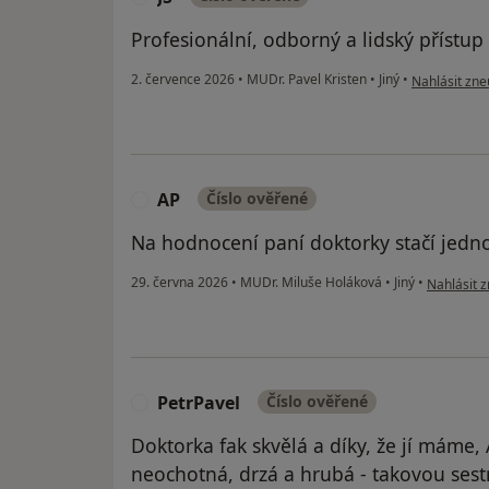
Profesionální, odborný a lidský přístup
podle názoru
2. července 2026
•
MUDr. Pavel Kristen
•
Jiný
•
Nahlásit zneu
AP
Číslo ověřené
A
Na hodnocení paní doktorky stačí jedno
podle názo
29. června 2026
•
MUDr. Miluše Holáková
•
Jiný
•
Nahlásit z
PetrPavel
Číslo ověřené
P
Doktorka fak skvělá a díky, že jí máme,
neochotná, drzá a hrubá - takovou sestr