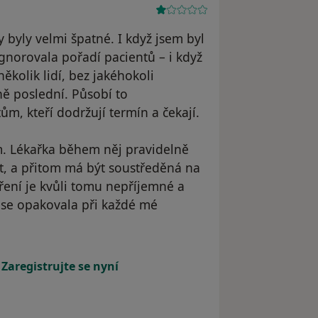
 byly velmi špatné. I když jsem byl
gnorovala pořadí pacientů – i když
kolik lidí, bez jakéhokoli
ně poslední. Působí to
m, kteří dodržují termín a čekají.
m. Lékařka během něj pravidelně
ut, a přitom má být soustředěná na
tření je kvůli tomu nepříjemné a
 se opakovala při každé mé
atele .
!
Zaregistrujte se nyní