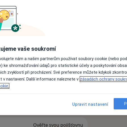
olog
Neurolog
Otorinolaryngolog
ujeme vaše soukromí
og
ovolujete nám a našim partnerům používat soubory cookie (nebo po
Hledejte jinou specializaci
e) ke shromažďování údajů pro statistické účely a poskytování obs
ich zvyklostí při procházení. Své preference můžete kdykoli zkontro
t v nastavení. Další informace naleznete v
zásadách ochrany soukr
okie.
ní a dynamicky se rozvíjející
P
Upravit nastavení
Ověřte svou pojišťovnu