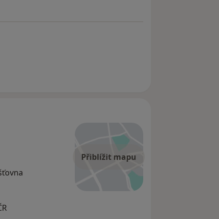
Přiblížit mapu
išťovna
ČR