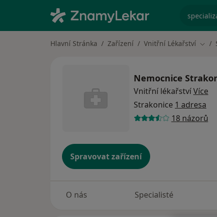
specializ
Hlavní Stránka
Zařízení
Vnitřní Lékařství
Změn
Nemocnice Strakoni
Vnitřní lékařství
Více
Strakonice
1 adresa
18 názorů
Spravovat zařízení
O nás
Specialisté