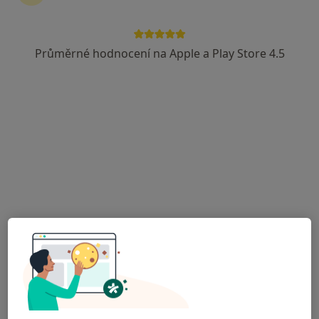
Průměrné hodnocení na Apple a Play Store 4.5
MUDr. Viktor Kubricht
Anesteziolog
Podbrdská 269, Příbram
•
Mapa
Oblastní nemocnice Příbram, a.s.
Tento specialista nenabízí online rezervaci termínu na této adrese.
Rezervovat termín