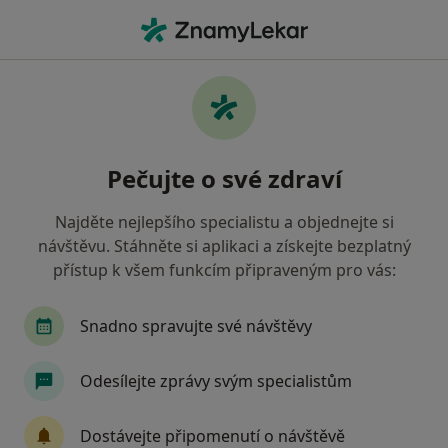
Hla
Anesteziolog • Příbram, středočeský
Filtry
Mapa
Anesteziolog Příbram
Pečujte o své zdraví
Jak řadíme výsledky vyhledávání?
Najděte nejlepšího specialistu a objednejte si
návštěvu. Stáhněte si aplikaci a získejte bezplatný
Jakou pojišťovnu máte?
přístup k všem funkcím připraveným pro vás:
Oborová zdravotní pojišťovna
Revírní bratrsk
Snadno spravujte své návštěvy
Odesílejte zprávy svým specialistům
Dostávejte připomenutí o návštěvě