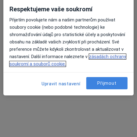
Petr Bilina
Respektujeme vaše soukromí
Anesteziolog
Přijetím povolujete nám a našim partnerům používat
U nemocnice 84, Příbram
•
Mapa
soubory cookie (nebo podobné technologie) ke
Oblastní nemocnice Příbram, a.s.
shromažďování údajů pro statistické účely a poskytování
Tento specialista nenabízí online rezervaci termínu na této adrese.
obsahu na základě vašich zvyklostí při procházení. Své
preference můžete kdykoli zkontrolovat a aktualizovat v
Rezervovat termín
nastavení. Další informace naleznete v
zásadách ochrany
soukromí a souborů cookie.
Přijmout
Upravit nastavení
Pavlína Andrlová
Anesteziolog