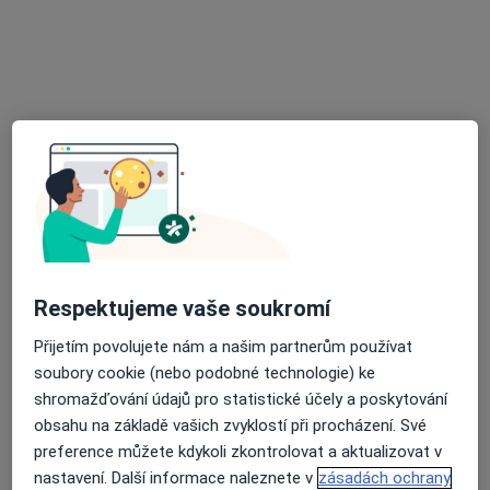
Radomyšlská 336, Strakonice
•
Mapa
Nemocnice Strakonice, a.s.
Tato klinika nemá specialisty s dostupnými termíny v online kalendáři
Zobrazit profil
Respektujeme vaše soukromí
Přijetím povolujete nám a našim partnerům používat
soubory cookie (nebo podobné technologie) ke
Jan Kratochvíl
shromažďování údajů pro statistické účely a poskytování
Chirurg
obsahu na základě vašich zvyklostí při procházení. Své
Radomyšlská 336, Strakonice
•
Mapa
preference můžete kdykoli zkontrolovat a aktualizovat v
Nemocnice Strakonice, a.s.
nastavení. Další informace naleznete v
zásadách ochrany