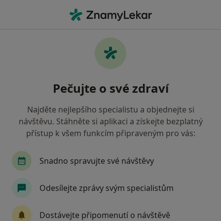
Hla
Chirurg • Strakonice, jihočeský
Filtry
• 1
Mapa
Doporučení chirurgové s Revírní bratrská
Pečujte o své zdraví
pokladna, zdravotní pojišťovna Strakonice
Jak řadíme výsledky vyhledávání?
Najděte nejlepšího specialistu a objednejte si
návštěvu. Stáhněte si aplikaci a získejte bezplatný
přístup k všem funkcím připraveným pro vás:
Snadno spravujte své návštěvy
Odesílejte zprávy svým specialistům
MUDr. Josef Holák
Dostávejte připomenutí o návštěvě
Chirurg