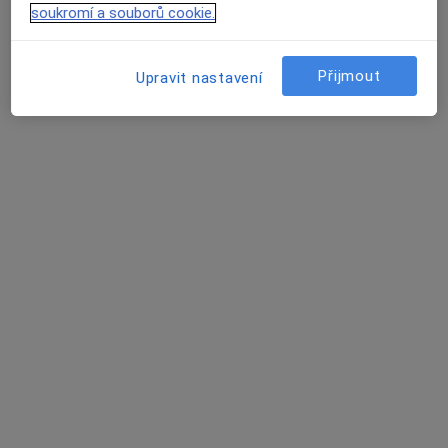
Tento specialista nenabízí online rezervaci termínu na této adrese.
soukromí a souborů cookie.
Rezervovat termín
Přijmout
Upravit nastavení
Jan Hlad
Chirurg
Radomyšlská 336, Strakonice
•
Mapa
Nemocnice Strakonice, a.s.
Tento specialista nenabízí online rezervaci termínu na této adrese.
Rezervovat termín