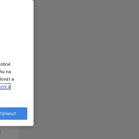
St
Čt
Pá
n
12 Srpen
13 Srpen
14 Srpen
i
dobné
ahu na
lovat a
omí a
St
Čt
Pá
n
12 Srpen
13 Srpen
14 Srpen
řijmout
i