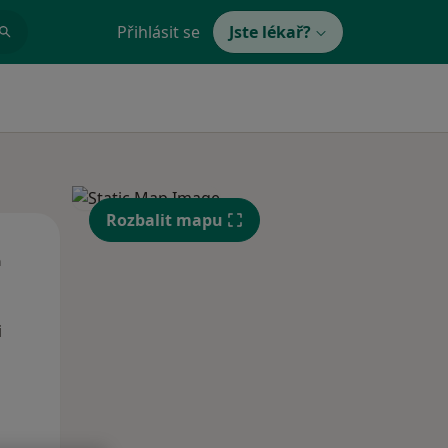
Přihlásit se
Jste lékař?
Rozbalit mapu
St
Čt
Pá
n
12 Srpen
13 Srpen
14 Srpen
i