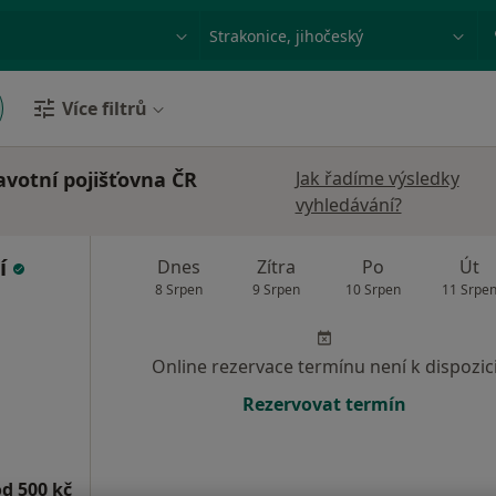
ace, nemoc nebo příjmení
Město nebo region
Více filtrů
avotní pojišťovna ČR
Jak řadíme výsledky
vyhledávání?
čí
Dnes
Zítra
Po
Út
8 Srpen
9 Srpen
10 Srpen
11 Srpe
Online rezervace termínu není k dispozic
Rezervovat termín
od 500 kč