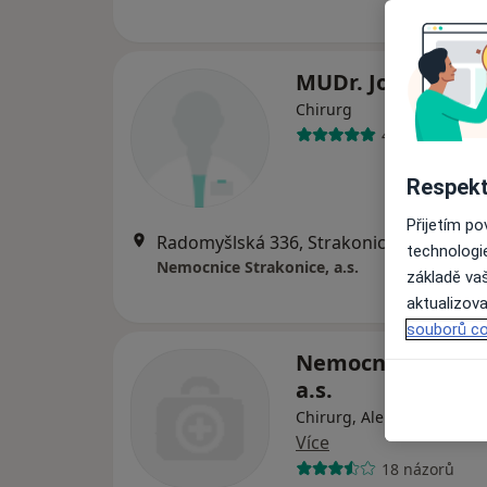
MUDr. Josef Holá
Chirurg
4 názory
Respekt
Přijetím p
Radomyšlská 336, Strakonice
•
Mapa
technologi
Nemocnice Strakonice, a.s.
základě vaš
aktualizova
souborů co
Nemocnice Strako
a.s.
Chirurg, Alergolog, Anest
Více
18 názorů