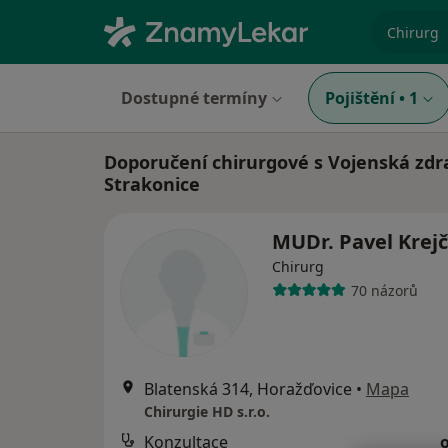
specializ
Dostupné termíny
Pojištění
•
1
Doporučení chirurgové s Vojenská zdr
Strakonice
MUDr. Pavel Krej
Chirurg
70 názorů
Blatenská 314, Horažďovice
•
Mapa
Chirurgie HD s.r.o.
Konzultace