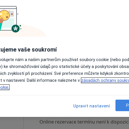
k
Dnes
Zítra
Po
Út
8 Srpen
9 Srpen
10 Srpen
11 Srpe
Online rezervace termínu není k dispozic
ujeme vaše soukromí
Rezervovat termín
ovolujete nám a našim partnerům používat soubory cookie (nebo po
e) ke shromažďování údajů pro statistické účely a poskytování obs
ich zvyklostí při procházení. Své preference můžete kdykoli zkontro
t v nastavení. Další informace naleznete v
zásadách ochrany soukr
okie.
nice,
Dnes
Zítra
Po
Út
8 Srpen
9 Srpen
10 Srpen
11 Srpe
P
Upravit nastavení
·
eziolog
Online rezervace termínu není k dispozic