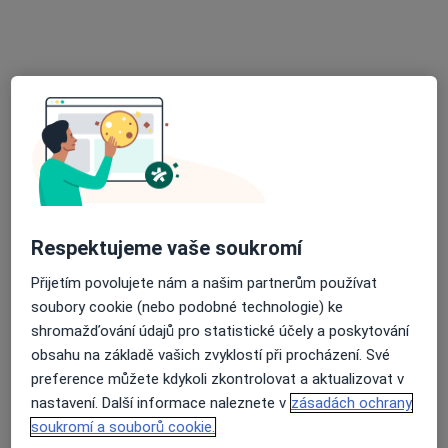
Chittussiho 9/1001, Ostrava
•
Mapa
Odborný lékař chirurgie
Tento specialista nenabízí online rezervaci termínu na této adrese.
Rezervovat termín
Respektujeme vaše soukromí
Přijetím povolujete nám a našim partnerům používat
soubory cookie (nebo podobné technologie) ke
shromažďování údajů pro statistické účely a poskytování
MUDr. Jindřich Prokop
obsahu na základě vašich zvyklostí při procházení. Své
Chirurg
preference můžete kdykoli zkontrolovat a aktualizovat v
12 názorů
nastavení. Další informace naleznete v
zásadách ochrany
soukromí a souborů cookie.
Raisova 11/903, Ostrava
•
Mapa