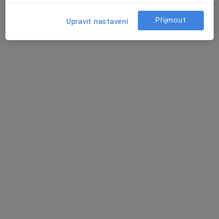
Odborný lékař chirurgie
Tento specialista nenabízí online rezervaci termínu na této adrese.
Přijmout
Upravit nastavení
Rezervovat termín
MUDr. Pavel Tkadleček
Chirurg
11 názorů
Opavská 962/39, Ostrava
•
Mapa
MephaCentrum,a.s.
Tento specialista nenabízí online rezervaci termínu na této adrese.