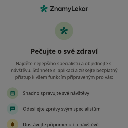
Hla
Chirurg • Ostrava, moravskoslezský
Filtry
• 1
Mapa
Doporučení chirurgové s Vojenská zdravotní
Pečujte o své zdraví
pojišťovna ČR Ostrava
Jak řadíme výsledky vyhledávání?
Najděte nejlepšího specialistu a objednejte si
návštěvu. Stáhněte si aplikaci a získejte bezplatný
přístup k všem funkcím připraveným pro vás:
Snadno spravujte své návštěvy
Odesílejte zprávy svým specialistům
MUDr. Tomáš Faltani
Dostávejte připomenutí o návštěvě
Chirurg, Plastický chirurg, Specialista na estetickou medicínu