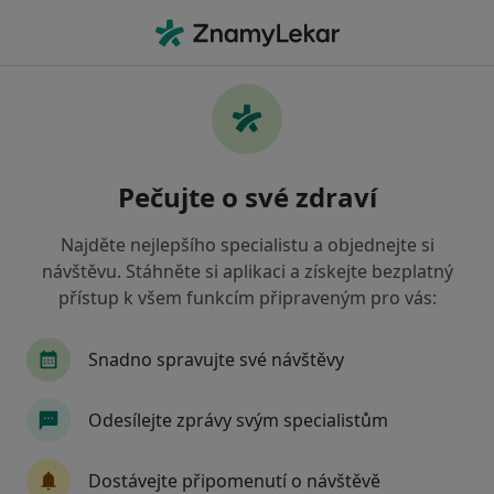
Hla
Oční Lékař • Ostrava, moravskoslezský
Filtry
• 1
Mapa
Doporučení oční lékaři s Vojenská zdravotní
Pečujte o své zdraví
pojišťovna ČR Ostrava
Jak řadíme výsledky vyhledávání?
Najděte nejlepšího specialistu a objednejte si
návštěvu. Stáhněte si aplikaci a získejte bezplatný
přístup k všem funkcím připraveným pro vás:
Snadno spravujte své návštěvy
Odesílejte zprávy svým specialistům
MUDr. Michaela Vasilčo Hustá
Dostávejte připomenutí o návštěvě
·
Více
Oční lékař