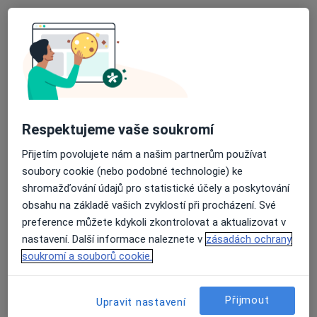
MUDr. Zdeňka Bušovská
·
Více
Oční lékař
6 názorů
Frýdecká 936/59, Vratimov
•
Mapa
OČNÍ EU s.r.o.
Tento specialista nenabízí online rezervaci termínu na této adrese.
Respektujeme vaše soukromí
Rezervovat termín
Přijetím povolujete nám a našim partnerům používat
soubory cookie (nebo podobné technologie) ke
shromažďování údajů pro statistické účely a poskytování
obsahu na základě vašich zvyklostí při procházení. Své
preference můžete kdykoli zkontrolovat a aktualizovat v
nastavení. Další informace naleznete v
zásadách ochrany
soukromí a souborů cookie.
OČNÍ EU s.r.o.
Přijmout
Upravit nastavení
Oční lékař