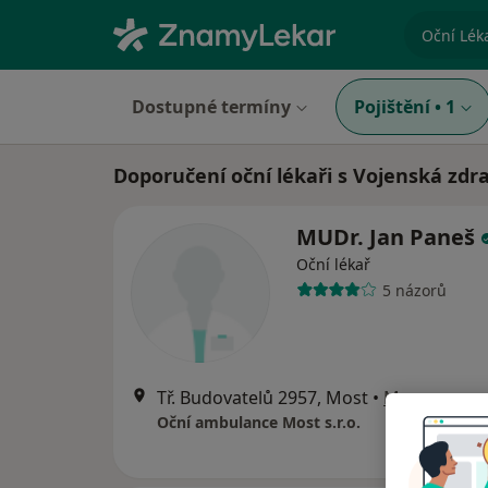
specializ
Dostupné termíny
Pojištění
•
1
Doporučení oční lékaři s Vojenská zdr
MUDr. Jan Paneš
Oční lékař
5 názorů
Tř. Budovatelů 2957, Most
•
Mapa
Oční ambulance Most s.r.o.