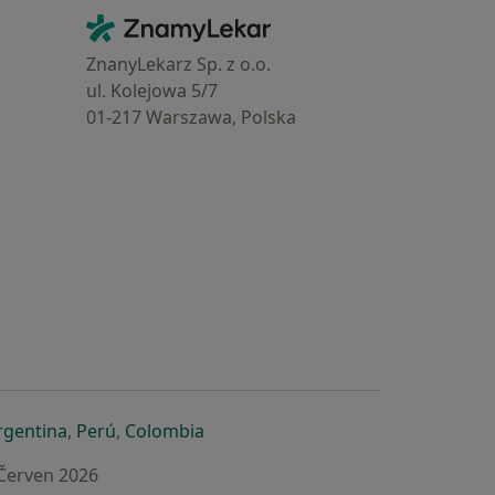
Kontakt
ZnamyLekar - Hlavní stránka
ZnanyLekarz Sp. z o.o.
ul. Kolejowa 5/7
01-217 Warszawa, Polska
e
é záložce
 v nové záložce
otevře v nové záložce
se otevře v nové záložce
se otevře v nové záložce
se otevře v nové záložce
rgentina
,
Perú
,
Colombia
 Červen 2026