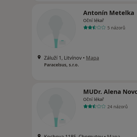
Antonín Metelka
Oční lékař
5 názorů
Záluží 1, Litvínov
•
Mapa
Paracelsus, s.r.o.
MUDr. Alena Nov
Oční lékař
24 názorů
Kochova 1185, Chomutov
•
Mapa