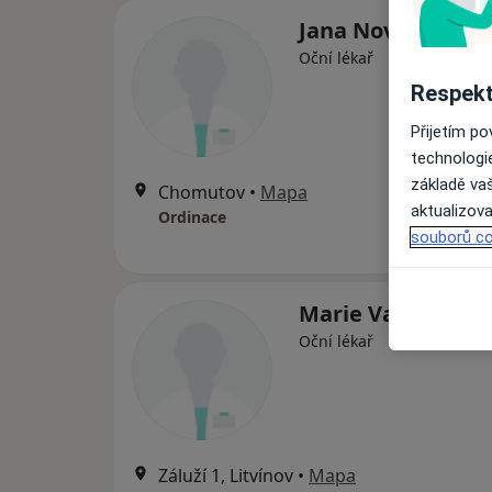
Jana Novotná
Oční lékař
Respekt
Přijetím p
technologi
základě vaš
Chomutov
•
Mapa
aktualizova
Ordinace
souborů co
Marie Vaníčková
Oční lékař
Záluží 1, Litvínov
•
Mapa