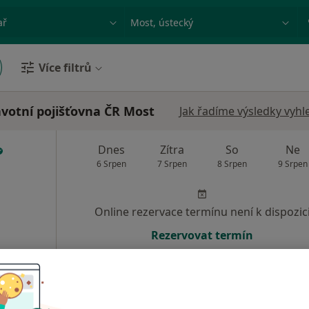
ace, nemoc nebo příjmení
Město nebo region
Více filtrů
avotní pojišťovna ČR Most
Jak řadíme výsledky vyhl
Dnes
Zítra
So
Ne
6 Srpen
7 Srpen
8 Srpen
9 Srpen
Online rezervace termínu není k dispozic
Rezervovat termín