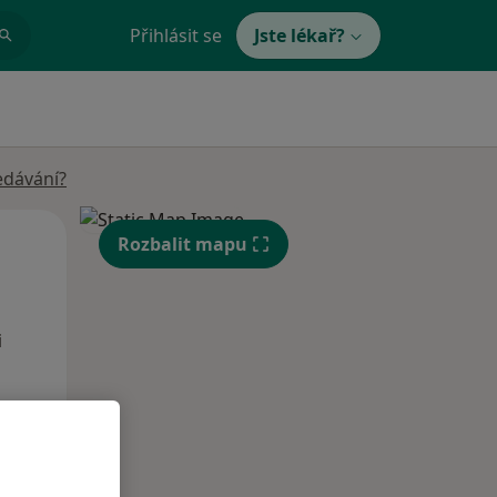
Přihlásit se
Jste lékař?
edávání?
Po
Út
St
Rozbalit mapu
10 Srpen
11 Srpen
12 Srpen
i