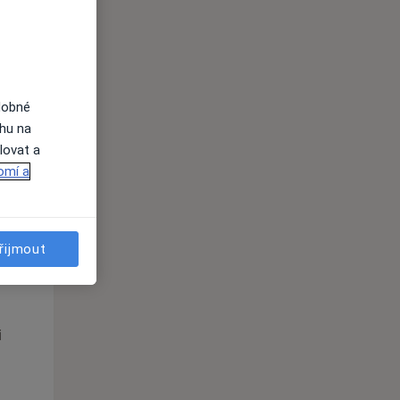
Po
Út
St
10 Srpen
11 Srpen
12 Srpen
i
dobné
ahu na
lovat a
omí a
řijmout
Po
Út
St
10 Srpen
11 Srpen
12 Srpen
i