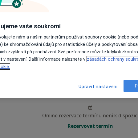
Dnes
Zítra
So
Ne
6 Srpen
7 Srpen
8 Srpen
9 Srpen
ujeme vaše soukromí
Online rezervace termínu není k dispozic
ovolujete nám a našim partnerům používat soubory cookie (nebo po
e) ke shromažďování údajů pro statistické účely a poskytování obs
Rezervovat termín
ich zvyklostí při procházení. Své preference můžete kdykoli zkontro
t v nastavení. Další informace naleznete v
zásadách ochrany soukr
okie.
P
Upravit nastavení
Dnes
Zítra
So
Ne
6 Srpen
7 Srpen
8 Srpen
9 Srpen
Online rezervace termínu není k dispozic
Rezervovat termín