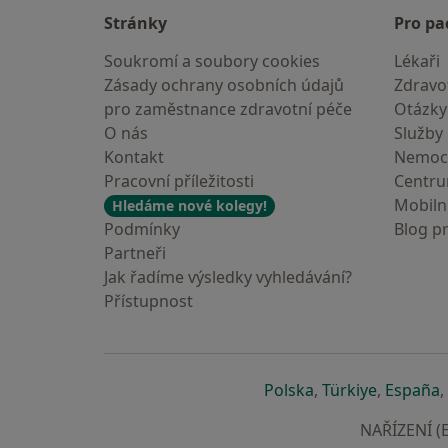
Stránky
Pro pa
Soukromí a soubory cookies
Lékaři
Zásady ochrany osobních údajů
Zdravot
pro zaměstnance zdravotní péče
Otázky
O nás
Služby
Kontakt
Nemoc
Pracovní příležitosti
Centr
Mobilní
Hledáme nové kolegy!
Podmínky
Blog p
Partneři
Jak řadíme výsledky vyhledávání?
Přístupnost
se otevře v nové 
se otevře
s
Polska
,
Türkiye
,
España
,
NAŘÍZENÍ (E