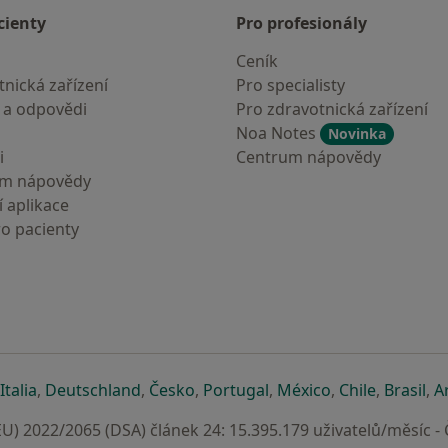
cienty
Pro profesionály
Ceník
nická zařízení
Pro specialisty
 a odpovědi
Pro zdravotnická zařízení
Noa Notes
Novinka
i
Centrum nápovědy
um nápovědy
 aplikace
ro pacienty
záložce
 v nové záložce
e otevře v nové záložce
se otevře v nové záložce
se otevře v nové záložce
se otevře v nové záložce
se otevře v nové záložc
se otevře v nov
se otevře
se 
Italia
,
Deutschland
,
Česko
,
Portugal
,
México
,
Chile
,
Brasil
,
A
U) 2022/2065 (DSA) článek 24: 15.395.179 uživatelů/měsíc -