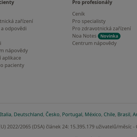
cienty
Pro profesionály
Ceník
nická zařízení
Pro specialisty
 a odpovědi
Pro zdravotnická zařízení
Noa Notes
Novinka
i
Centrum nápovědy
um nápovědy
 aplikace
ro pacienty
záložce
 v nové záložce
e otevře v nové záložce
se otevře v nové záložce
se otevře v nové záložce
se otevře v nové záložce
se otevře v nové záložc
se otevře v nov
se otevře
se 
Italia
,
Deutschland
,
Česko
,
Portugal
,
México
,
Chile
,
Brasil
,
A
U) 2022/2065 (DSA) článek 24: 15.395.179 uživatelů/měsíc -