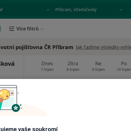
ace, nemoc nebo příjmení
Město nebo region
Více filtrů
avotní pojišťovna ČR Příbram
Jak řadíme výsledky vyhl
šková
Dnes
Zítra
Ne
Po
7 Srpen
8 Srpen
9 Srpen
10 Srpe
Online rezervace termínu není k dispozic
Rezervovat termín
ujeme vaše soukromí