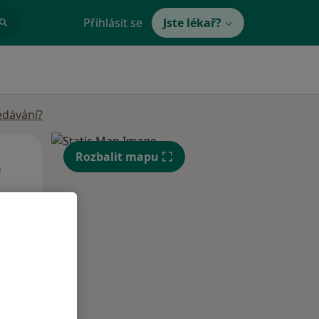
Přihlásit se
Jste lékař?
edávání?
Út
St
Čt
Rozbalit mapu
n
11 Srpen
12 Srpen
13 Srpen
i