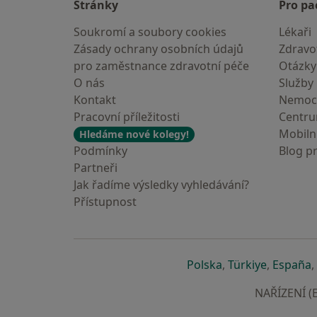
Stránky
Pro pa
Soukromí a soubory cookies
Lékaři
Zásady ochrany osobních údajů
Zdravot
pro zaměstnance zdravotní péče
Otázky
O nás
Služby
Kontakt
Nemoc
Pracovní příležitosti
Centr
Mobilní
Hledáme nové kolegy!
Podmínky
Blog p
Partneři
Jak řadíme výsledky vyhledávání?
Přístupnost
se otevře v nové 
se otevře
s
Polska
,
Türkiye
,
España
,
NAŘÍZENÍ (E