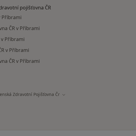
zdravotní pojišťovna ČR
v Příbrami
ovna ČR v Příbrami
 v Příbrami
ČR v Příbrami
vna ČR v Příbrami
ají smlouvu s Vojenská zdravotní pojišťovna ČR
enská Zdravotní Pojišťovna Čr
města
Změna města