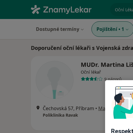
specializ
Dostupné termíny
Pojištění
•
1
Doporučení oční lékaři s Vojenská zdr
MUDr. Martina Li
Oční lékař
9 názorů
Čechovská 57, Příbram
•
Mapa
Poliklinika Ravak
Respekt