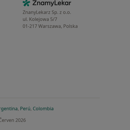
Kontakt
ZnamyLekar - Hlavní stránka
ZnanyLekarz Sp. z o.o.
ul. Kolejowa 5/7
01-217 Warszawa, Polska
e
é záložce
 v nové záložce
otevře v nové záložce
se otevře v nové záložce
se otevře v nové záložce
se otevře v nové záložce
rgentina
,
Perú
,
Colombia
 Červen 2026