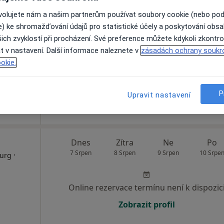
Dnes
Zítra
Ne
Po
ovolujete nám a našim partnerům používat soubory cookie (nebo po
7 Srpen
8 Srpen
9 Srpen
10 Srpe
·
atolog
e) ke shromažďování údajů pro statistické účely a poskytování obs
ich zvyklostí při procházení. Své preference můžete kdykoli zkontro
t v nastavení. Další informace naleznete v
zásadách ochrany soukr
Online rezervace termínu není k dispozic
okie.
Zobrazit profil
P
Upravit nastavení
Dnes
Zítra
Ne
Po
7 Srpen
8 Srpen
9 Srpen
10 Srpe
·
rurg
Online rezervace termínu není k dispozic
Zobrazit profil