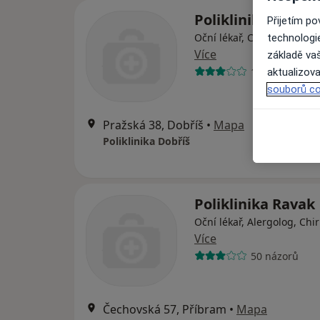
Poliklinika Dobříš
Přijetím p
Oční lékař, Chirurg, Derm
technologi
Více
základě vaš
17 názorů
aktualizova
souborů co
Pražská 38, Dobříš
•
Mapa
Poliklinika Dobříš
Poliklinika Ravak
Oční lékař, Alergolog, Chi
Více
50 názorů
Čechovská 57, Příbram
•
Mapa