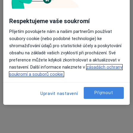
Edvarda Beneše 13, Plzeň
•
Mapa
Fakultní nemocnice Plzeň
Respektujeme vaše soukromí
Tento specialista nenabízí online rezervaci termínu na této adrese.
Přijetím povolujete nám a našim partnerům používat
Rezervovat termín
soubory cookie (nebo podobné technologie) ke
shromažďování údajů pro statistické účely a poskytování
obsahu na základě vašich zvyklostí při procházení. Své
preference můžete kdykoli zkontrolovat a aktualizovat v
nastavení. Další informace naleznete v
zásadách ochrany
soukromí a souborů cookie.
Přijmout
Upravit nastavení
MUDr. Marcela Prokopová
Oční lékař
17 názorů
Tylova 39, Plzeň
•
Mapa