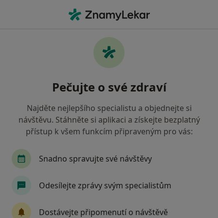
Hla
Oční Lékař • Plzeň, plzeňský
Filtry
• 1
Mapa
Doporučení oční lékaři s Vojenská zdravotní
Pečujte o své zdraví
pojišťovna ČR Plzeň
Jak řadíme výsledky vyhledávání?
Najděte nejlepšího specialistu a objednejte si
návštěvu. Stáhněte si aplikaci a získejte bezplatný
přístup k všem funkcím připraveným pro vás:
Snadno spravujte své návštěvy
Odesílejte zprávy svým specialistům
MUDr. Lenka Horáková
Dostávejte připomenutí o návštěvě
·
Více
Oční lékař