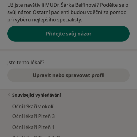
Už jste navštívili MUDr. Šárka Belfínová? Podělte se o
svůj názor. Ostatní pacienti budou vděční za pomoc
při výběru nejlepšího specialisty.
Přidejte svůj názor
Jste tento lékař?
Upravit nebo spravovat profil
Související vyhledávání
Oční lékaři v okolí
Oční lékaři Plzeň 3
Oční lékaři Plzeň 1