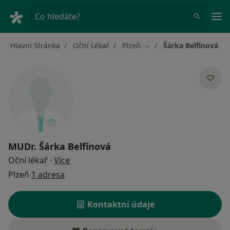
Hla
Co hledáte?
Hlavní Stránka
Oční Lékař
Plzeň
Šárka Belfínová
Změna města
MUDr.
Šárka Belfínová
o specializacích
Oční lékař
·
Více
Plzeň
1 adresa
Kontaktní údaje