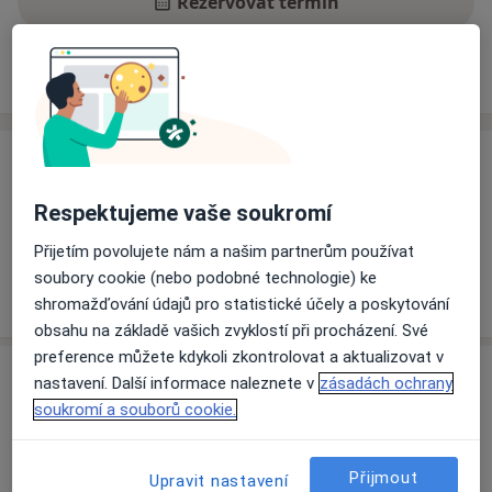
Rezervovat termín
Ceník
Adresy
Názory pacientů
Ceník
Informace o službách a cenách nejsou k dispozici
Respektujeme vaše soukromí
Tento specialista ještě nepřidával žádné informace o
Přijetím povolujete nám a našim partnerům používat
svých službách.
soubory cookie (nebo podobné technologie) ke
shromažďování údajů pro statistické účely a poskytování
obsahu na základě vašich zvyklostí při procházení. Své
preference můžete kdykoli zkontrolovat a aktualizovat v
Adresa
nastavení. Další informace naleznete v
zásadách ochrany
soukromí a souborů cookie.
Fakultní nemocnice Plzeň
Edvarda Beneše 13,
Plzeň
301 00
Přijmout
Upravit nastavení