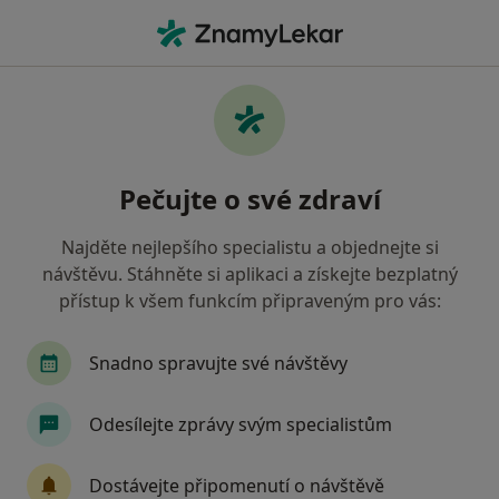
Hla
Oční Lékař • Plzeň, plzeňský
Filtry
Mapa
Oční lékař Plzeň
Pečujte o své zdraví
Jak řadíme výsledky vyhledávání?
Najděte nejlepšího specialistu a objednejte si
návštěvu. Stáhněte si aplikaci a získejte bezplatný
Jakou pojišťovnu máte?
přístup k všem funkcím připraveným pro vás:
Všeobecná zdravotní pojišťovna
Zdravotní poj
Snadno spravujte své návštěvy
Odesílejte zprávy svým specialistům
Dostávejte připomenutí o návštěvě