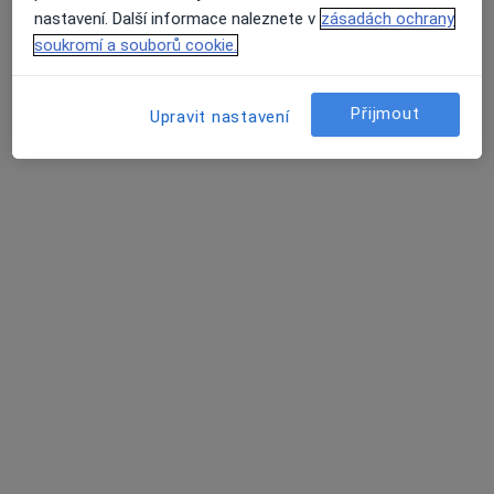
nastavení. Další informace naleznete v
zásadách ochrany
soukromí a souborů cookie.
Přijmout
Upravit nastavení
MUDr. Filip Brázda
·
Více
Oční lékař
268 názorů
Plaňanská 573/1, Praha
•
Mapa
Oční ordinace - A.S.O.P.spol. s.r.o.
Vstupní/první vyšetření NEPOJIŠTĚNÉHO pacienta nebo kontrola nepojištěného pacienta po více než 2 letech
od 1 500 kč
Tento specialista nenabízí online rezervaci termínu na této adrese.
Rezervovat termín