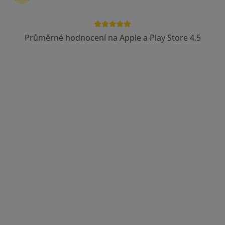
Průměrné hodnocení na Apple a Play Store 4.5
MUDr. Lenka Horáková
·
Více
Oční lékař
8 názorů
Voldušská 750, Rokycany
•
Mapa
Rokycanská nemocnice a.s.
Tento specialista nenabízí online rezervaci termínu na této adrese.
Rezervovat termín