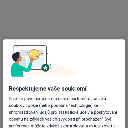
MUDr. Radek Silovský
·
Více
Oční lékař
29 názorů
Adresa 1
Adresa 2
Adresa 3
Masarykovo náměstí 82, Rokycany
•
Mapa
Oční ordinace OPTIK
Tento specialista nenabízí online rezervaci termínu na této adrese.
Rezervovat termín
Respektujeme vaše soukromí
K dispozici jsou specialisté
Přijetím povolujete nám a našim partnerům používat
soubory cookie (nebo podobné technologie) ke
Tito specialisté se nacházejí mimo Plzeň, plzeňský, v
shromažďování údajů pro statistické účely a poskytování
oblastech blízkých vašemu vyhledávání.
obsahu na základě vašich zvyklostí při procházení. Své
preference můžete kdykoli zkontrolovat a aktualizovat v