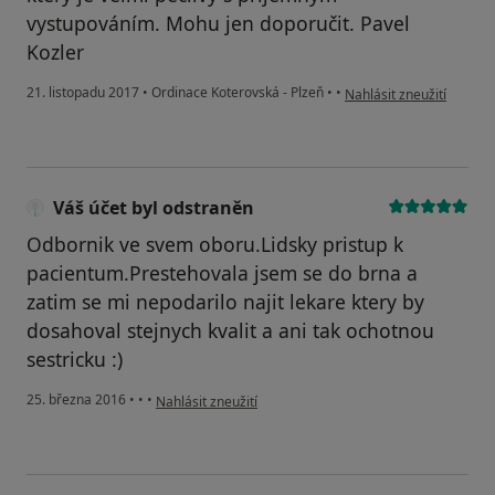
vystupováním. Mohu jen doporučit. Pavel
Kozler
podle názoru uživatele V
21. listopadu 2017
•
Ordinace Koterovská - Plzeň
•
•
Nahlásit zneužití
Váš účet byl odstraněn
Odbornik ve svem oboru.Lidsky pristup k
pacientum.Prestehovala jsem se do brna a
zatim se mi nepodarilo najit lekare ktery by
dosahoval stejnych kvalit a ani tak ochotnou
sestricku :)
podle názoru uživatele Váš účet byl odstraněn
25. března 2016
•
•
•
Nahlásit zneužití