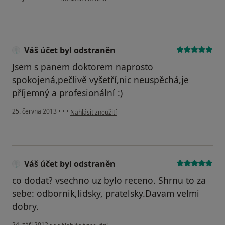
Váš účet byl odstraněn
Jsem s panem doktorem naprosto
spokojená,pečlivě vyšetří,nic neuspěchá,je
příjemný a profesionální :)
podle názoru uživatele Váš účet byl odstraněn
25. června 2013
•
•
•
Nahlásit zneužití
Váš účet byl odstraněn
co dodat? vsechno uz bylo receno. Shrnu to za
sebe: odbornik,lidsky, pratelsky.Davam velmi
dobry.
podle názoru uživatele Váš účet byl odstraněn
24. září 2012
•
•
•