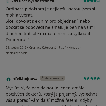
Váš účet byl odstraněn
Ordinace p.doktora je nejlepší, kterou jsem si
mohla vybrat.
Sice, dovolat s ek nim pro objednání, nebo
dočkat se odpovědi ne email, je běh na velmi
dlouhou trať, ale mimo to není co vytknout.
Doporučuji!
28. května 2019
•
Ordinace Koterovská - Plzeň
•
Kontrola
•
podle názoru uživatele Váš účet byl odstraněn
Nahlásit zneužití
info5.hejnova
Číslo ověřené
I
Myslím si, že pan doktor je jeden z mála
poctivých doktorů, který je příjemný, vyslechne
vás a poradí vám další možná řešení. Kdyby