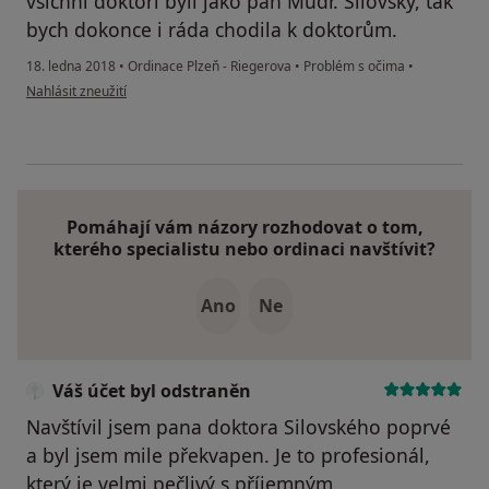
všichni doktoři byli jako pan Mudr. Silovský, tak
bych dokonce i ráda chodila k doktorům.
18. ledna 2018
•
Ordinace Plzeň - Riegerova
•
Problém s očima
•
podle názoru uživatele info5.hejnova
Nahlásit zneužití
Pomáhají vám názory rozhodovat o tom,
kterého specialistu nebo ordinaci navštívit?
Ano
Ne
Váš účet byl odstraněn
Navštívil jsem pana doktora Silovského poprvé
a byl jsem mile překvapen. Je to profesionál,
který je velmi pečlivý s příjemným