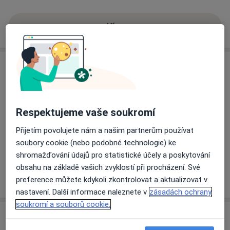
Více
o zkušenostech
Služby a ceník služeb
Implantace čočky
Detaily
Respektujeme vaše soukromí
Oční vyšetření
Přijetím povolujete nám a našim partnerům používat
Detaily
soubory cookie (nebo podobné technologie) ke
shromažďování údajů pro statistické účely a poskytování
obsahu na základě vašich zvyklostí při procházení. Své
Jak fungují ceny?
preference můžete kdykoli zkontrolovat a aktualizovat v
nastavení. Další informace naleznete v
zásadách ochrany
soukromí a souborů cookie.
Adresy (3)