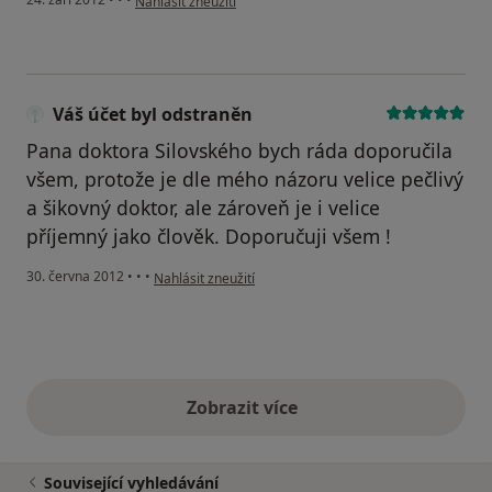
Nahlásit zneužití
Váš účet byl odstraněn
Pana doktora Silovského bych ráda doporučila
všem, protože je dle mého názoru velice pečlivý
a šikovný doktor, ale zároveň je i velice
příjemný jako člověk. Doporučuji všem !
podle názoru uživatele Váš účet byl odstraněn
30. června 2012
•
•
•
Nahlásit zneužití
Zobrazit více
výše uvedené názory
Související vyhledávání