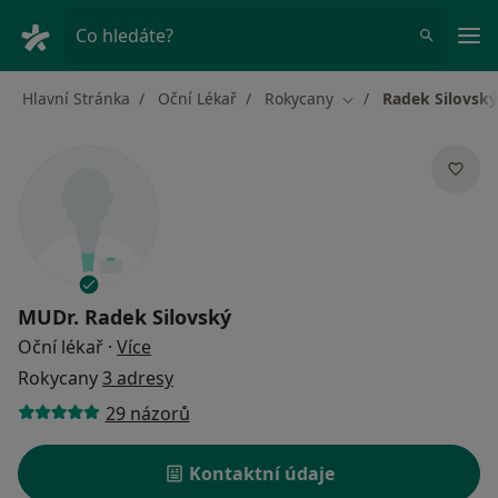
Hla
Co hledáte?
Hlavní Stránka
Oční Lékař
Rokycany
Radek Silovský
Změna města
MUDr.
Radek Silovský
o specializacích
Oční lékař
·
Více
Rokycany
3 adresy
29 názorů
Kontaktní údaje