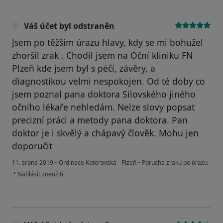
Váš účet byl odstraněn
Jsem po těžším úrazu hlavy, kdy se mi bohužel
zhoršil zrak . Chodil jsem na Oční kliniku FN
Plzeň kde jsem byl s péčí, závěry, a
diagnostikou velmi nespokojen. Od té doby co
jsem poznal pana doktora Silovského jiného
očního lékaře nehledám. Nelze slovy popsat
precizní práci a metody pana doktora. Pan
doktor je i skvělý a chápavý člověk. Mohu jen
doporučit
11. srpna 2019
•
Ordinace Koterovská - Plzeň
•
Porucha zraku po úrazu
podle názoru uživatele Váš účet byl odstraněn
•
Nahlásit zneužití