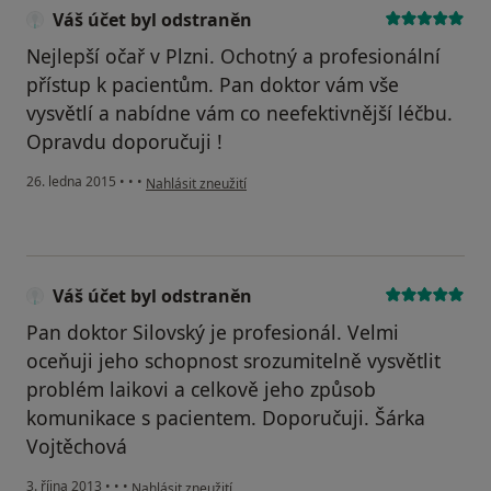
Váš účet byl odstraněn
Nejlepší očař v Plzni. Ochotný a profesionální
přístup k pacientům. Pan doktor vám vše
vysvětlí a nabídne vám co neefektivnější léčbu.
Opravdu doporučuji !
podle názoru uživatele Váš účet byl odstraněn
26. ledna 2015
•
•
•
Nahlásit zneužití
Váš účet byl odstraněn
Pan doktor Silovský je profesionál. Velmi
oceňuji jeho schopnost srozumitelně vysvětlit
problém laikovi a celkově jeho způsob
komunikace s pacientem. Doporučuji. Šárka
Vojtěchová
podle názoru uživatele Váš účet byl odstraněn
3. října 2013
•
•
•
Nahlásit zneužití