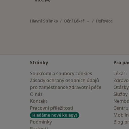
Více v kategorii: V okolí Hořovic
Hlavní Stránka
Oční Lékař
Hořovice
Změna města
Stránky
Pro pa
Soukromí a soubory cookies
Lékaři
Zásady ochrany osobních údajů
Zdravot
pro zaměstnance zdravotní péče
Otázky
O nás
Služby
Kontakt
Nemoc
Pracovní příležitosti
Centr
Mobilní
Hledáme nové kolegy!
Podmínky
Blog p
Partneři