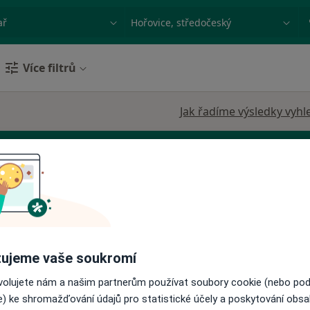
ace, nemoc nebo příjmení
Město nebo region
Více filtrů
Jak řadíme výsledky vyhl
Dnes
Zítra
So
Ne
6 Srpen
7 Srpen
8 Srpen
9 Srpen
ujeme vaše soukromí
Online rezervace termínu není k dispozic
ovolujete nám a našim partnerům používat soubory cookie (nebo po
Rezervovat termín
e) ke shromažďování údajů pro statistické účely a poskytování obs