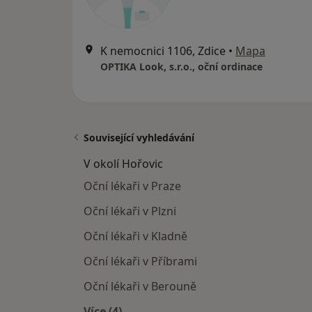
K nemocnici 1106, Zdice
•
Mapa
OPTIKA Look, s.r.o., oční ordinace
Související vyhledávání
V okolí Hořovic
Oční lékaři v Praze
Oční lékaři v Plzni
Oční lékaři v Kladně
Oční lékaři v Příbrami
Oční lékaři v Berouně
Více (4)