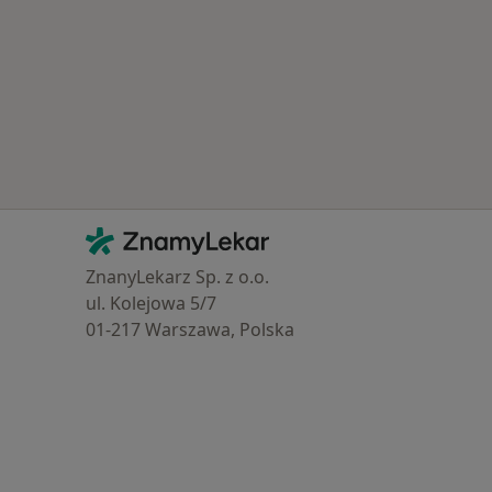
Kontakt
ZnamyLekar - Hlavní stránka
ZnanyLekarz Sp. z o.o.
ul. Kolejowa 5/7
01-217 Warszawa, Polska