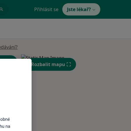
Přihlásit se
Jste lékař?
edávání?
Rozbalit mapu
Po
Út
St
10 Srpen
11 Srpen
12 Srpen
i
dobné
ahu na