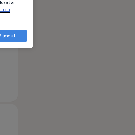
lovat a
omí a
Po
Út
St
řijmout
10 Srpen
11 Srpen
12 Srpen
i
Po
Út
St
10 Srpen
11 Srpen
12 Srpen