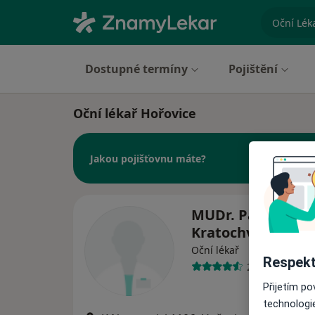
specializ
Dostupné termíny
Pojištění
Oční lékař Hořovice
Jakou pojišťovnu máte?
MUDr. Patricie
Kratochvilová
Oční lékař
Respekt
2 názory
Přijetím p
technologi