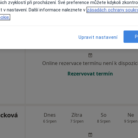
ich zvyklostí při procházení. Své preference můžete kdykoli zkontro
MUDr. Patricie Kratochvilová - Oční ordinace a optika IRIS Hořovice
t v nastavení. Další informace naleznete v
zásadách ochrany soukr
okie.
Dnes
Zítra
So
Ne
P
Upravit nastavení
6 Srpen
7 Srpen
8 Srpen
9 Srpen
Online rezervace termínu není k dispozic
Rezervovat termín
icková
Dnes
Zítra
So
Ne
6 Srpen
7 Srpen
8 Srpen
9 Srpen