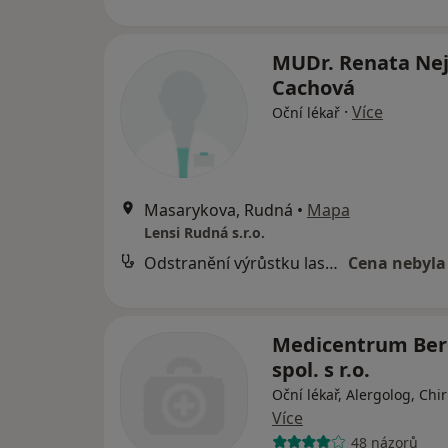
MUDr. Renata Nej
Cachová
·
Více
Oční lékař
Masarykova, Rudná
•
Mapa
Lensi Rudná s.r.o.
Odstranění výrůstku laserem/excize
Cena nebyla
Medicentrum Ber
spol. s r.o.
Oční lékař, Alergolog, Chi
Více
48 názorů