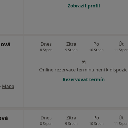
Zobrazit profil
lová
Dnes
Zítra
Po
Út
8 Srpen
9 Srpen
10 Srpen
11 Srpe
Online rezervace termínu není k dispozic
Rezervovat termín
•
Mapa
ová
Dnes
Zítra
Po
Út
8 Srpen
9 Srpen
10 Srpen
11 Srpe