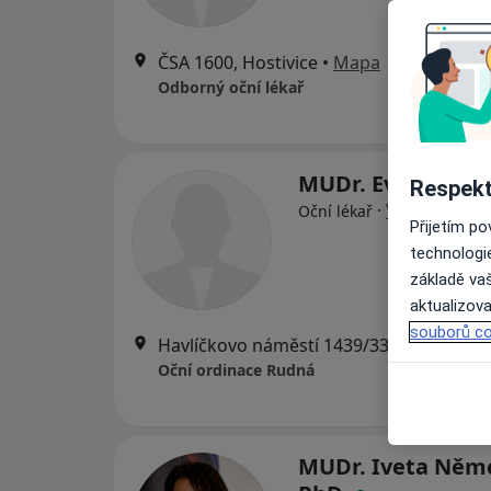
ČSA 1600, Hostivice
•
Mapa
Odborný oční lékař
MUDr. Eva Pouro
Respekt
·
Více
Oční lékař
Přijetím p
technologi
základě vaš
aktualizova
souborů co
Havlíčkovo náměstí 1439/33 (u Lidlu)
Oční ordinace Rudná
MUDr. Iveta Něm