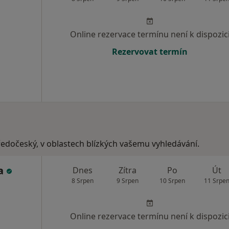
Online rezervace termínu není k dispozic
Rezervovat termín
tředočeský, v oblastech blízkých vašemu vyhledávání.
da
Dnes
Zítra
Po
Út
8 Srpen
9 Srpen
10 Srpen
11 Srpe
Online rezervace termínu není k dispozic