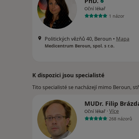
PhD.
Oční lékař
1 názor
Politických vězňů 40, Beroun
•
Mapa
Medicentrum Beroun, spol. s r.o.
K dispozici jsou specialisté
Tito specialisté se nacházejí mimo Beroun, s
MUDr. Filip Bráz
·
Více
Oční lékař
268 názorů