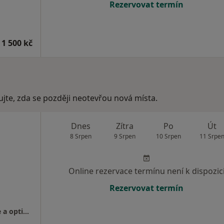
Rezervovat termín
 1 500 kč
ujte, zda se později neotevřou nová místa.
Dnes
Zítra
Po
Út
8 Srpen
9 Srpen
10 Srpen
11 Srpe
Online rezervace termínu není k dispozic
Rezervovat termín
MUDr. Patricie Kratochvilová - Oční ordinace a optika IRIS Hořovice