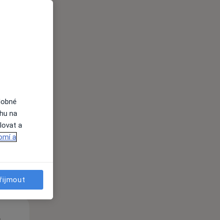
St
Čt
Pá
n
12 Srpen
13 Srpen
14 Srpen
dobné
ahu na
lovat a
i
omí a
řijmout
St
Čt
Pá
n
12 Srpen
13 Srpen
14 Srpen