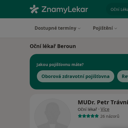
specializ
Dostupné termíny
Pojištění
Oční lékař Beroun
Jakou pojišťovnu máte?
Oborová zdravotní pojišťovna
Re
MUDr. Petr Trávn
·
Více
Oční lékař
26 názorů