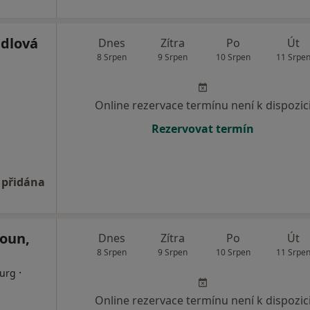
dlová
Dnes
Zítra
Po
Út
8 Srpen
9 Srpen
10 Srpen
11 Srpe
Online rezervace termínu není k dispozic
Rezervovat termín
 přidána
oun,
Dnes
Zítra
Po
Út
8 Srpen
9 Srpen
10 Srpen
11 Srpe
·
rurg
Online rezervace termínu není k dispozic