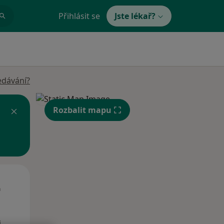
Přihlásit se
Jste lékař?
edávání?
Rozbalit mapu
St
Čt
Pá
n
12 Srpen
13 Srpen
14 Srpen
i