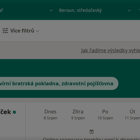
ace, nemoc nebo příjmení
Město nebo region
Více filtrů
Jak řadíme výsledky vyhl
vírní bratrská pokladna, zdravotní pojišťovna
íček
Dnes
Zítra
Po
Út
8 Srpen
9 Srpen
10 Srpen
11 Srpe
Online rezervace termínu není k dispozic