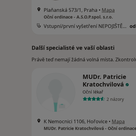
Plaňanská 573/1, Praha
•
Mapa
Oční ordinace - A.S.O.P.spol. s.r.o.
Vstupní/první vyšetření NEPOJIŠTĚNÉHO pacienta nebo kontrola nepojištěného pacienta po více než 2 letech
od
Další specialisté ve vaší oblasti
Právě teď nemají žádná volná místa. Zkontrol
MUDr. Patricie
Kratochvilová
Oční lékař
2 názory
K Nemocnici 1106, Hořovice
•
Mapa