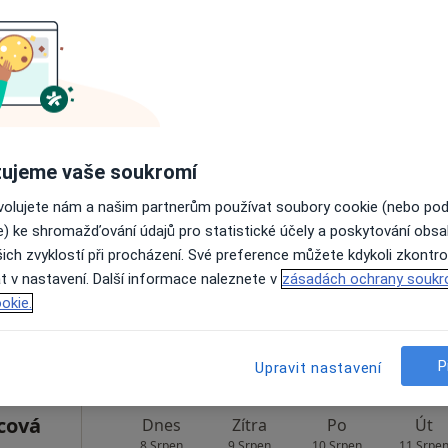
Rezervovat termín
vá
Dnes
Zítra
Po
Út
ujeme vaše soukromí
8 Srpen
9 Srpen
10 Srpen
11 Srpe
ovolujete nám a našim partnerům používat soubory cookie (nebo po
e) ke shromažďování údajů pro statistické účely a poskytování obs
ich zvyklostí při procházení. Své preference můžete kdykoli zkontro
Online rezervace termínu není k dispozic
t v nastavení. Další informace naleznete v
zásadách ochrany soukr
Rezervovat termín
okie.
, Rudná
•
Mapa
P
Upravit nastavení
cová
Dnes
Zítra
Po
Út
8 Srpen
9 Srpen
10 Srpen
11 Srpe