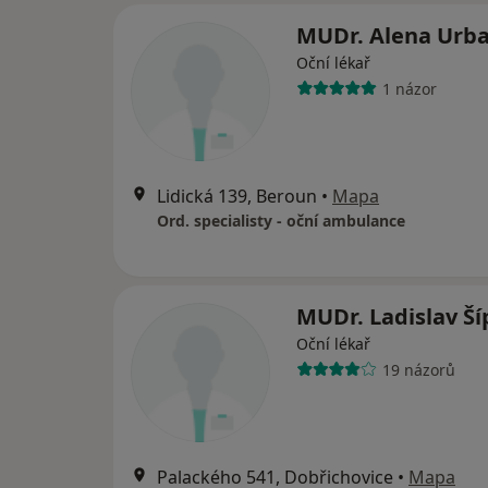
MUDr. Alena Urb
Oční lékař
1 názor
Lidická 139, Beroun
•
Mapa
Ord. specialisty - oční ambulance
MUDr. Ladislav Ší
Oční lékař
19 názorů
Palackého 541, Dobřichovice
•
Mapa