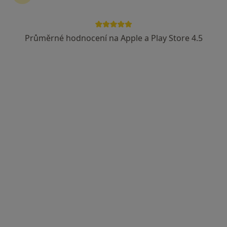
Průměrné hodnocení na Apple a Play Store 4.5
MUDr. Jana Kopřivová
·
Více
Oční lékař
19 názorů
Pražská 35, Jílové u Prahy
•
Mapa
MUDr. Jana Kopřivová - Oční ordinace pro dospělé
Tento specialista nenabízí online rezervaci termínu na této adrese.
Rezervovat termín