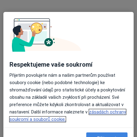
MUDr. Pavel Dvořák
Oční lékař
13 názorů
Malé náměstí 1700, Benešov
•
Mapa
Oční ambulance s.r.o
Tento specialista nenabízí online rezervaci termínu na této adrese.
Respektujeme vaše soukromí
Rezervovat termín
Přijetím povolujete nám a našim partnerům používat
soubory cookie (nebo podobné technologie) ke
shromažďování údajů pro statistické účely a poskytování
obsahu na základě vašich zvyklostí při procházení. Své
preference můžete kdykoli zkontrolovat a aktualizovat v
nastavení. Další informace naleznete v
zásadách ochrany
soukromí a souborů cookie.