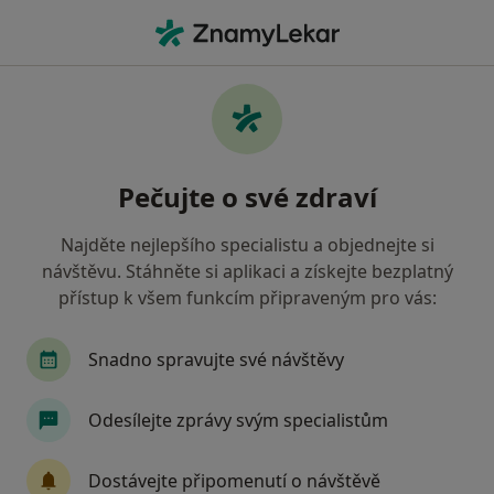
Hla
Oční Lékař • Benešov, středočeský
Filtry
Mapa
Oční lékař Benešov
Pečujte o své zdraví
Jak řadíme výsledky vyhledávání?
Najděte nejlepšího specialistu a objednejte si
návštěvu. Stáhněte si aplikaci a získejte bezplatný
Jakou pojišťovnu máte?
přístup k všem funkcím připraveným pro vás:
Zdravotní pojišťovna ministerstva vnitra ČR
O
Snadno spravujte své návštěvy
Odesílejte zprávy svým specialistům
Dostávejte připomenutí o návštěvě