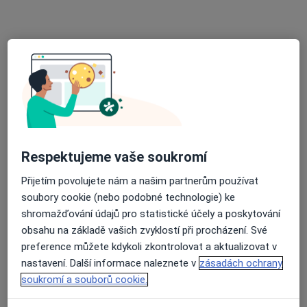
MUDr. Marie Náhlíková
Oční lékař
Nádražní 12, České Budějovice
•
Mapa
Respektujeme vaše soukromí
NZZ MUDr. Marie Náhlíková
Přijetím povolujete nám a našim partnerům používat
Tento specialista nenabízí online rezervaci termínu na této adrese.
soubory cookie (nebo podobné technologie) ke
shromažďování údajů pro statistické účely a poskytování
Rezervovat termín
obsahu na základě vašich zvyklostí při procházení. Své
preference můžete kdykoli zkontrolovat a aktualizovat v
nastavení. Další informace naleznete v
zásadách ochrany
soukromí a souborů cookie.