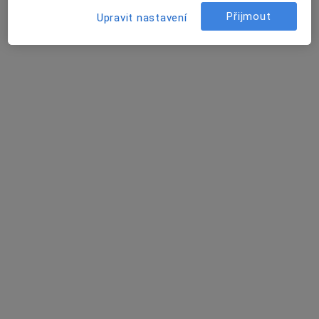
Přijmout
Upravit nastavení
MUDr. Michal Matuška
Oční lékař
Česká 66, České Budějovice
•
Mapa
Síť očních klinik LEXUM
Tento specialista nenabízí online rezervaci termínu na této adrese.
Rezervovat termín