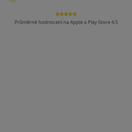
Revírní bratrská pokladna, zdravotní pojišťovna
Průměrné hodnocení na Apple a Play Store 4.5
Síť očních klinik LEXUM
Oční lékař, Chirurg, Plastický chirurg
19 názorů
Česká 66, České Budějovice
•
Mapa
Síť očních klinik LEXUM
Tato klinika nemá specialisty s dostupnými termíny v online kalendáři
Zobrazit profil