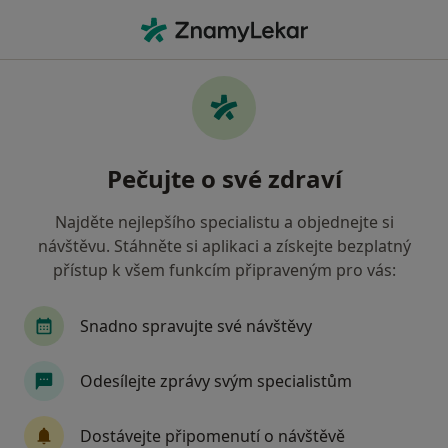
Hla
Oční Lékař • České Budějovice, jihočeský
Filtry
Mapa
Oční lékař České Budějovice
Pečujte o své zdraví
Jak řadíme výsledky vyhledávání?
Najděte nejlepšího specialistu a objednejte si
návštěvu. Stáhněte si aplikaci a získejte bezplatný
Jakou pojišťovnu máte?
přístup k všem funkcím připraveným pro vás:
Zdravotní pojišťovna ministerstva vnitra ČR
Snadno spravujte své návštěvy
Oborová zdravotní pojišťovna
Odesílejte zprávy svým specialistům
Vojenská zdravotní pojišťovna ČR
Dostávejte připomenutí o návštěvě