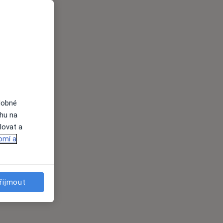
dobné
ahu na
lovat a
omí a
řijmout