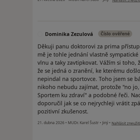
Nahlásit zneužit
Dominika Zezulová
Číslo ověřené
D
Děkuji panu doktorovi za prima přístup.
mě je tohle jednání vlastně sympatické
vlnu a taky zavtipkovat. Vážím si toho,
že se jedná o zranění, ke kterému došl
nepindal na sportovce. Toho jsem se bá
nikoho nebudu zajímat, protože "no jo, t
Sportem ku zdraví" a podobné řeči. Nao
doporučil jak se co nejrychleji vrátit zp
pozitivní zkušenost.
podle názoru už
21. dubna 2026
•
MUDr. Karel Šustr
•
Jiný
•
Nahlásit zneužit