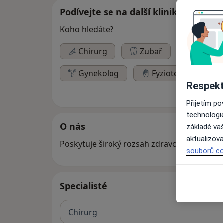
Podívejte se na další kliniky
Koho hledáte?
Chirurg
Zubař
Ortope
Gynekolog
Fyzioterapeut
Respekt
Přijetím p
technologi
O nás
základě vaš
aktualizova
Poskytuje široký rozsah zdravotnických slu
souborů co
Specialisté
Chirurg