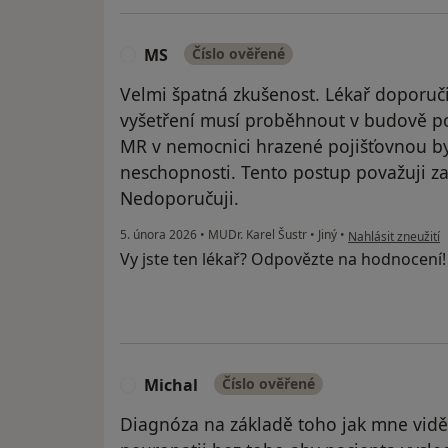
MS
Číslo ověřené
M
Velmi špatná zkušenost. Lékař doporuči
vyšetření musí proběhnout v budově pol
MR v nemocnici hrazené pojišťovnou b
neschopnosti. Tento postup považuji za
Nedoporučuji.
podle názoru uživ
5. února 2026
•
MUDr. Karel Šustr
•
Jiný
•
Nahlásit zneužití
Vy jste ten lékař? Odpovězte na hodnocení
Michal
Číslo ověřené
M
Diagnóza na základě toho jak mne vidě