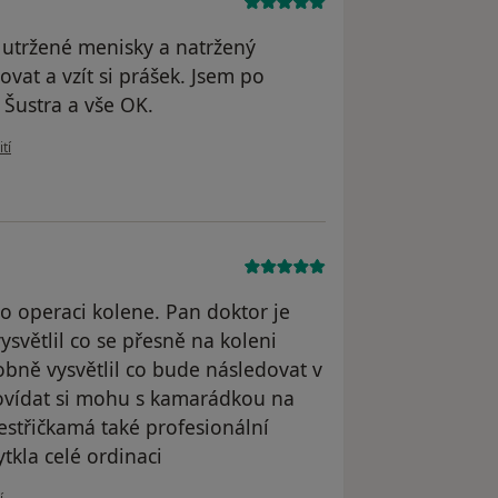
 utržené menisky a natržený
ovat a vzít si prášek. Jsem po
 Šustra a vše OK.
živatele Věra Soukupová
tí
po operaci kolene. Pan doktor je
světlil co se přesně na koleni
bně vysvětlil co bude následovat v
povídat si mohu s kamarádkou na
estřičkamá také profesionální
kla celé ordinaci
ivatele Dita Wagnerová