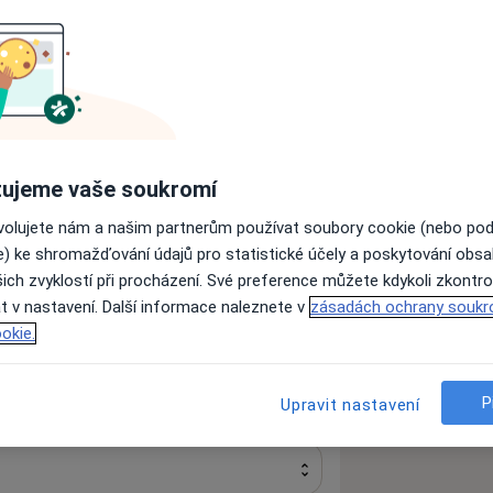
d
Dermatolog
Neurolog
Oční lékař
ujeme vaše soukromí
Hledejte jinou specializaci
ovolujete nám a našim partnerům používat soubory cookie (nebo po
e) ke shromažďování údajů pro statistické účely a poskytování obs
ich zvyklostí při procházení. Své preference můžete kdykoli zkontro
t v nastavení. Další informace naleznete v
zásadách ochrany soukr
žeb.
okie.
P
Upravit nastavení
Ověřte svou pojišťovnu