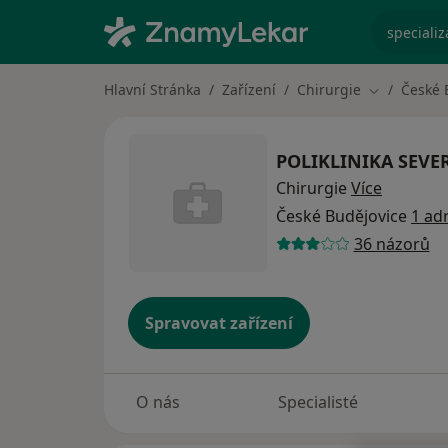
specializ
Hlavní Stránka
Zařízení
Chirurgie
České 
Změna měs
POLIKLINIKA SEVER, 
Chirurgie
Více
České Budějovice
1 ad
36 názorů
Spravovat zařízení
O nás
Specialisté