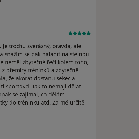
í
 Je trochu svérázný, pravda, ale
 a snažím se pak naladit na stejnou
 že neměl zbytečné řeči kolem toho,
o z přemíry tréninků a zbytečně
la, že akorát dostanu sekec a
i sportovci, tak to nemají dělat.
pak se zajímal, co dělám,
átky do tréninku atd. Za mě určitě
ivatele Dominika Zezulová
í