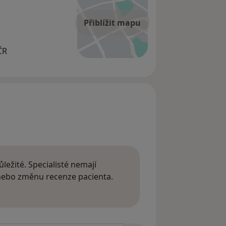
Přiblížit mapu
ČR
ležité. Specialisté nemají
 nebo změnu recenze pacienta.
 o názorech