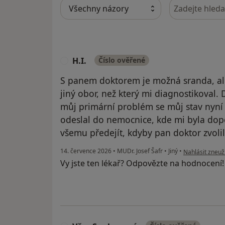
Hledejte v ná
H.I.
Číslo ověřené
H
S panem doktorem je možná sranda, ale
jiný obor, než který mi diagnostikoval.
můj primární problém se můj stav nyní 
odeslal do nemocnice, kde mi byla dop
všemu předejít, kdyby pan doktor zvoli
podle názoru už
14. července 2026
•
MUDr. Josef Šafr
•
Jiný
•
Nahlásit zneuži
Vy jste ten lékař? Odpovězte na hodnocení