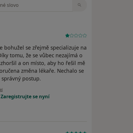
zorech
 bohužel se zřejmě specializuje na
 Díky tomu, že se vůbec nezajímá o
zhoršil a on místo, aby ho řešil mě
oručena změna lékaře. Nechalo se
l správný postup.
ivatele H.I.
tí
!
Zaregistrujte se nyní