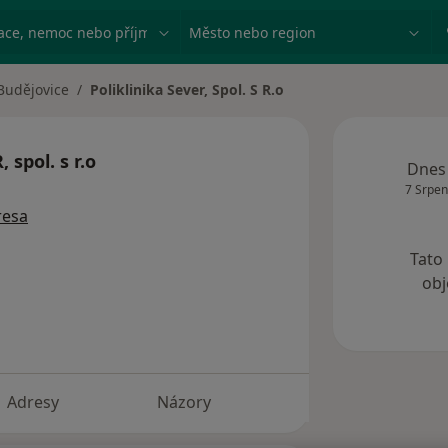
ace, nemoc nebo příjmení
Město nebo region
Budějovice
Poliklinika Sever, Spol. S R.o
ta
spol. s r.o
Dnes
7 Srpen
resa
Tato
obj
Adresy
Názory