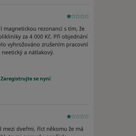
l magnetickou rezonanci s tím, že
ikliniky za 4 000 Kč. Při objednání
ylo vyhrožováno zrušením pracovní
 neetický a nátlakový.
atele MS
!
Zaregistrujte se nyní
l mezi dveřmi, říct někomu že má