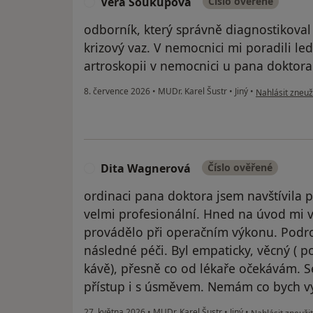
Věra Soukupová
Číslo ověřené
V
odborník, který správně diagnostikoval
krizový vaz. V nemocnici mi poradili led
artroskopii v nemocnici u pana doktora
podle názoru u
8. července 2026
•
MUDr. Karel Šustr
•
Jiný
•
Nahlásit zneuži
Dita Wagnerová
Číslo ověřené
D
ordinaci pana doktora jsem navštívila 
velmi profesionální. Hned na úvod mi vy
provádělo při operačním výkonu. Podro
následné péči. Byl empaticky, věcný ( 
kávě), přesně co od lékaře očekávám. S
přístup i s úsměvem. Nemám co bych vyt
podle názoru už
27. května 2026
•
MUDr. Karel Šustr
•
Jiný
•