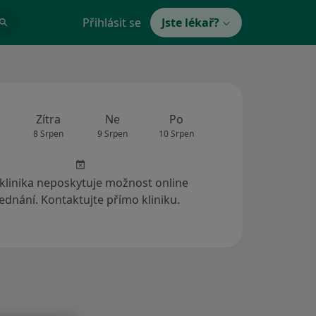
Přihlásit se
Jste lékař?
Zítra
Ne
Po
Út
St
8 Srpen
9 Srpen
10 Srpen
11 Srpen
12 Srp
 klinika neposkytuje možnost online
ednání. Kontaktujte přímo kliniku.