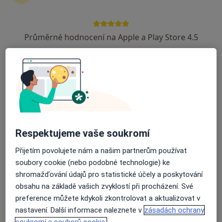
Průměrné hodnocení na Apple a Play Store 4.5
Síť očních klinik LEXUM
Oční lékař, Chirurg, Plastický chirurg
19 názorů
Česká 66, České Budějovice
•
Mapa
Síť očních klinik LEXUM
Tato klinika nemá specialisty s dostupnými termíny v online kalendáři
Zobrazit profil
Respektujeme vaše soukromí
Přijetím povolujete nám a našim partnerům používat
soubory cookie (nebo podobné technologie) ke
shromažďování údajů pro statistické účely a poskytování
obsahu na základě vašich zvyklostí při procházení. Své
preference můžete kdykoli zkontrolovat a aktualizovat v
nastavení. Další informace naleznete v
zásadách ochrany
soukromí a souborů cookie.