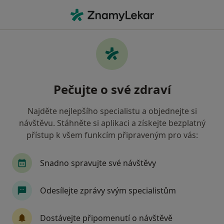
Hla
Oční Lékařství • České Budějovice, jihočeský
Filtry
• 1
Mapa
Oční lékařství České Budějovice
Pečujte o své zdraví
Jak řadíme výsledky vyhledávání?
Najděte nejlepšího specialistu a objednejte si
návštěvu. Stáhněte si aplikaci a získejte bezplatný
Jakou pojišťovnu máte?
přístup k všem funkcím připraveným pro vás:
Zdravotní pojišťovna ministerstva vnitra ČR
O
Snadno spravujte své návštěvy
Odesílejte zprávy svým specialistům
Dostávejte připomenutí o návštěvě